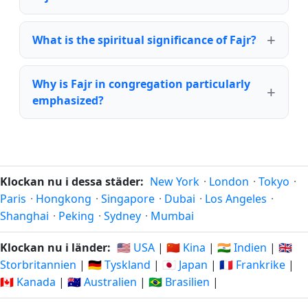
What is the spiritual significance of Fajr?
Why is Fajr in congregation particularly
emphasized?
Klockan nu i dessa städer:
New York
·
London
·
Tokyo
·
Paris
·
Hongkong
·
Singapore
·
Dubai
·
Los Angeles
·
Shanghai
·
Peking
·
Sydney
·
Mumbai
Klockan nu i länder:
🇺🇸 USA
|
🇨🇳 Kina
|
🇮🇳 Indien
|
🇬🇧
Storbritannien
|
🇩🇪 Tyskland
|
🇯🇵 Japan
|
🇫🇷 Frankrike
|
🇨🇦 Kanada
|
🇦🇺 Australien
|
🇧🇷 Brasilien
|