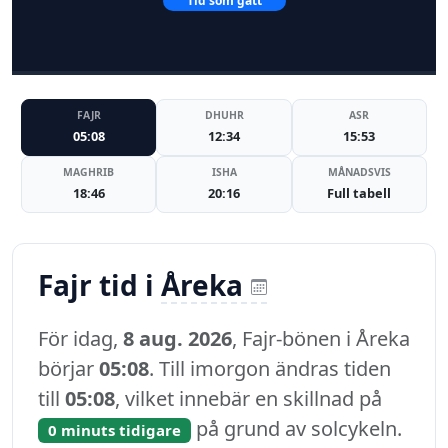
Tid som gått
FAJR
DHUHR
ASR
05:08
12:34
15:53
MAGHRIB
ISHA
MÅNADSVIS
18:46
20:16
Full tabell
Fajr tid i
Åreka
För idag,
8 aug. 2026
, Fajr-bönen i Åreka
börjar
05:08
. Till imorgon ändras tiden
till
05:08
, vilket innebär en skillnad på
på grund av solcykeln.
0 minuts tidigare