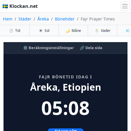
🇸🇪 Klockan.net
Hem
Städer
Åreka
Bönetider
Fajr Prayer Times
⏱️
Tid
☀️
Sol
🌙
Måne
🌦️
Väder
💨
⚙️ Beräkningsinställningar
🔗 Dela sida
FAJR BÖNETID IDAG I
Åreka, Etiopien
05:08