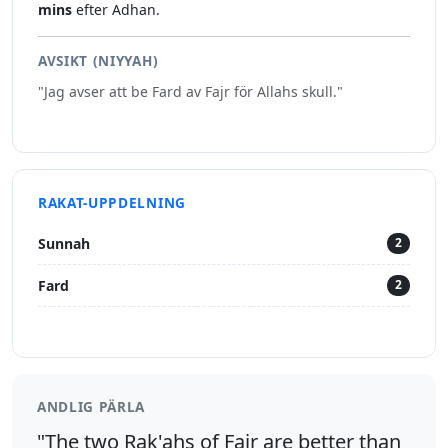
mins
efter Adhan.
AVSIKT (NIYYAH)
"Jag avser att be Fard av Fajr för Allahs skull."
RAKAT-UPPDELNING
Sunnah
2
Fard
2
ANDLIG PÄRLA
"The two Rak'ahs of Fajr are better than