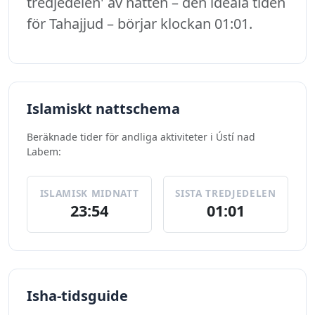
tredjedelen' av natten – den ideala tiden
för Tahajjud – börjar klockan 01:01.
Islamiskt nattschema
Beräknade tider för andliga aktiviteter i Ústí nad
Labem:
ISLAMISK MIDNATT
SISTA TREDJEDELEN
23:54
01:01
Isha-tidsguide