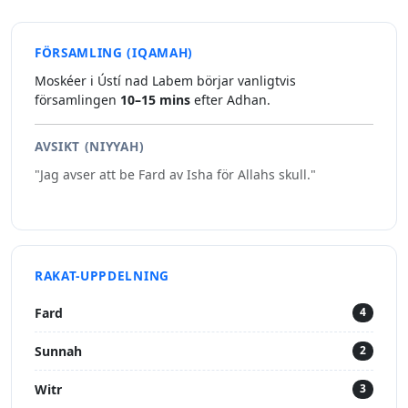
FÖRSAMLING (IQAMAH)
Moskéer i Ústí nad Labem börjar vanligtvis
församlingen
10–15 mins
efter Adhan.
AVSIKT (NIYYAH)
"Jag avser att be Fard av Isha för Allahs skull."
RAKAT-UPPDELNING
Fard
4
Sunnah
2
Witr
3