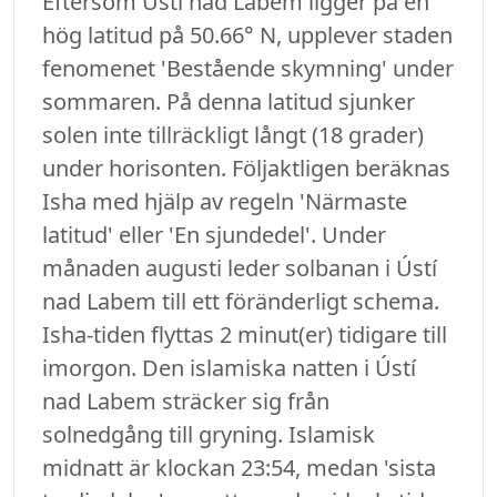
Eftersom Ústí nad Labem ligger på en
hög latitud på 50.66° N, upplever staden
fenomenet 'Bestående skymning' under
sommaren. På denna latitud sjunker
solen inte tillräckligt långt (18 grader)
under horisonten. Följaktligen beräknas
Isha med hjälp av regeln 'Närmaste
latitud' eller 'En sjundedel'. Under
månaden augusti leder solbanan i Ústí
nad Labem till ett föränderligt schema.
Isha-tiden flyttas 2 minut(er) tidigare till
imorgon. Den islamiska natten i Ústí
nad Labem sträcker sig från
solnedgång till gryning. Islamisk
midnatt är klockan 23:54, medan 'sista