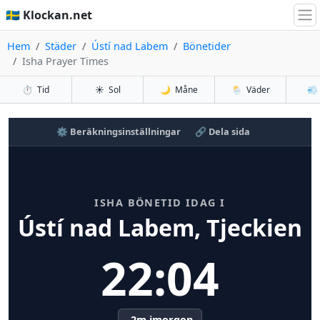
🇸🇪 Klockan.net
Hem
Städer
Ústí nad Labem
Bönetider
Isha Prayer Times
⏱️
Tid
☀️
Sol
🌙
Måne
🌦️
Väder
💨
⚙️ Beräkningsinställningar
🔗 Dela sida
ISHA BÖNETID IDAG I
Ústí nad Labem, Tjeckien
22:04
-2m imorgon