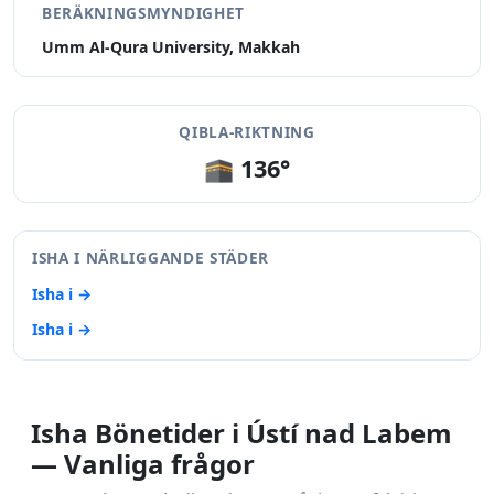
BERÄKNINGSMYNDIGHET
Umm Al-Qura University, Makkah
QIBLA-RIKTNING
🕋 136°
ISHA I NÄRLIGGANDE STÄDER
Isha i →
Isha i →
Isha Bönetider i Ústí nad Labem
— Vanliga frågor