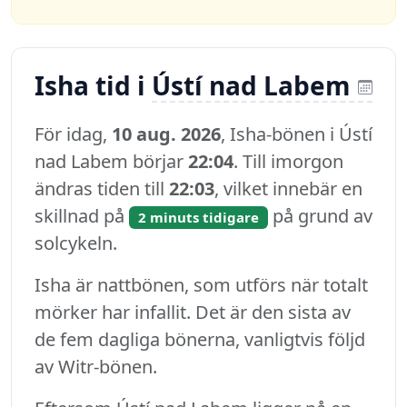
Isha tid i
Ústí nad Labem
För idag,
10 aug. 2026
, Isha-bönen i Ústí
nad Labem börjar
22:04
. Till imorgon
ändras tiden till
22:03
, vilket innebär en
skillnad på
på grund av
2 minuts tidigare
solcykeln.
Isha är nattbönen, som utförs när totalt
mörker har infallit. Det är den sista av
de fem dagliga bönerna, vanligtvis följd
av Witr-bönen.