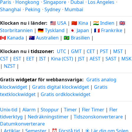
Paris
·
Hongkong
·
Singapore
·
Dubai
·
Los Angeles
·
Shanghai
·
Peking
·
Sydney
·
Mumbai
Klockan nu i länder:
🇺🇸 USA
|
🇨🇳 Kina
|
🇮🇳 Indien
|
🇬🇧
Storbritannien
|
🇩🇪 Tyskland
|
🇯🇵 Japan
|
🇫🇷 Frankrike
|
🇨🇦 Kanada
|
🇦🇺 Australien
|
🇧🇷 Brasilien
|
Klockan nu i
tidszoner
:
UTC
|
GMT
|
CET
|
PST
|
MST
|
CST
|
EST
|
EET
|
IST
|
Kina (CST)
|
JST
|
AEST
|
SAST
|
MSK
|
NZST
|
Gratis
widgetar
för webbansvariga:
Gratis analog
klockwidget
|
Gratis digital klockwidget
|
Gratis
textklockwidget
|
Gratis ordklockwidget
Unix-tid
|
Alarm
|
Stoppur
|
Timer
|
Fler Timer
|
Fler
tidverktyg
|
Nedräkningstimer
|
Tidszonskonverterare
|
Datumkonverterare
|
Artiklar
|
Semester
|
⏰ Förstå tid
|
☀️ Lär dig om Solen