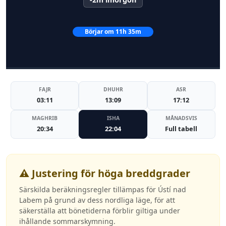
Börjar om 11h 35m
FAJR
DHUHR
ASR
03:11
13:09
17:12
MAGHRIB
ISHA
MÅNADSVIS
20:34
22:04
Full tabell
⚠️ Justering för höga breddgrader
Särskilda beräkningsregler tillämpas för Ústí nad
Labem på grund av dess nordliga läge, för att
säkerställa att bönetiderna förblir giltiga under
ihållande sommarskymning.