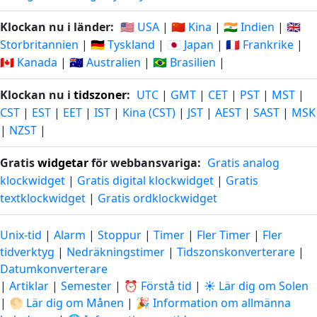
Klockan nu i länder:
🇺🇸 USA
|
🇨🇳 Kina
|
🇮🇳 Indien
|
🇬🇧
Storbritannien
|
🇩🇪 Tyskland
|
🇯🇵 Japan
|
🇫🇷 Frankrike
|
🇨🇦 Kanada
|
🇦🇺 Australien
|
🇧🇷 Brasilien
|
Klockan nu i
tidszoner
:
UTC
|
GMT
|
CET
|
PST
|
MST
|
CST
|
EST
|
EET
|
IST
|
Kina (CST)
|
JST
|
AEST
|
SAST
|
MSK
|
NZST
|
Gratis
widgetar
för webbansvariga:
Gratis analog
klockwidget
|
Gratis digital klockwidget
|
Gratis
textklockwidget
|
Gratis ordklockwidget
Unix-tid
|
Alarm
|
Stoppur
|
Timer
|
Fler Timer
|
Fler
tidverktyg
|
Nedräkningstimer
|
Tidszonskonverterare
|
Datumkonverterare
|
Artiklar
|
Semester
|
⏰ Förstå tid
|
☀️ Lär dig om Solen
|
🌕 Lär dig om Månen
|
🎉 Information om allmänna