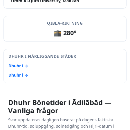
Umm Al-Qura University, Makkah
QIBLA-RIKTNING
🕋 280°
DHUHR I NÄRLIGGANDE STÄDER
Dhuhr i →
Dhuhr i →
Dhuhr Bönetider i Ādilābād —
Vanliga frågor
Svar uppdateras dagligen baserat på dagens faktiska
Dhuhr-tid, soluppgång, solnedgång och Hijri-datum i