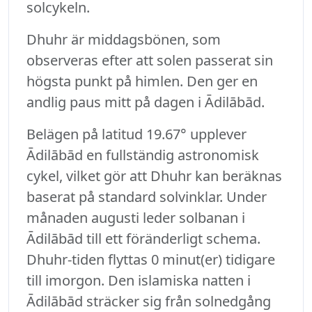
solcykeln.
Dhuhr är middagsbönen, som
observeras efter att solen passerat sin
högsta punkt på himlen. Den ger en
andlig paus mitt på dagen i Ādilābād.
Belägen på latitud 19.67° upplever
Ādilābād en fullständig astronomisk
cykel, vilket gör att Dhuhr kan beräknas
baserat på standard solvinklar. Under
månaden augusti leder solbanan i
Ādilābād till ett föränderligt schema.
Dhuhr-tiden flyttas 0 minut(er) tidigare
till imorgon. Den islamiska natten i
Ādilābād sträcker sig från solnedgång