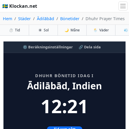
🇸🇪 Klockan.net
Hem
Städer
Ādilābād
Bönetider
Dhuhr Prayer Times
⏱️
Tid
☀️
Sol
🌙
Måne
🌦️
Väder
💨
⚙️ Beräkningsinställningar
🔗 Dela sida
DHUHR BÖNETID IDAG I
Ādilābād, Indien
12:21