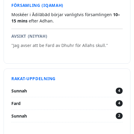
FÖRSAMLING (IQAMAH)
Moskéer i Ādilābād börjar vanligtvis församlingen
10–
15 mins
efter Adhan.
AVSIKT (NIYYAH)
"Jag avser att be Fard av Dhuhr för Allahs skull."
RAKAT-UPPDELNING
Sunnah
4
Fard
4
Sunnah
2