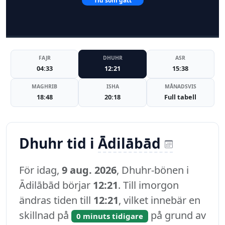
Tid som gått
FAJR
DHUHR
ASR
04:33
12:21
15:38
MAGHRIB
ISHA
MÅNADSVIS
18:48
20:18
Full tabell
Dhuhr tid i
Ādilābād
För idag,
9 aug. 2026
, Dhuhr-bönen i
Ādilābād börjar
12:21
. Till imorgon
ändras tiden till
12:21
, vilket innebär en
skillnad på
på grund av
0 minuts tidigare