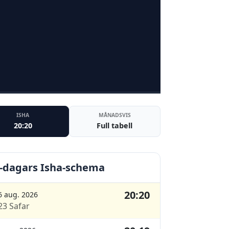
ISHA
MÅNADSVIS
20:20
Full tabell
-dagars Isha-schema
20:20
6 aug. 2026
23 Safar