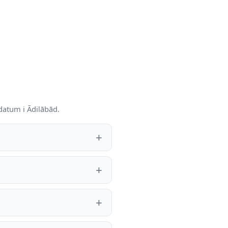
datum i Ādilābād.