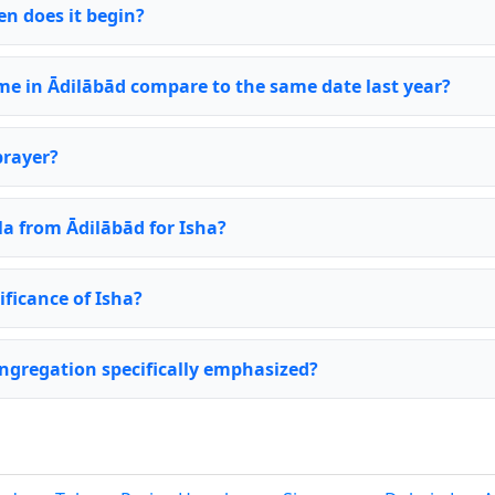
n does it begin?
me in Ādilābād compare to the same date last year?
prayer?
la from Ādilābād for Isha?
ificance of Isha?
ongregation specifically emphasized?