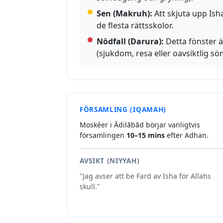
Sen (Makruh):
Att skjuta upp Isha
de flesta rättsskolor.
Nödfall (Darura):
Detta fönster ä
(sjukdom, resa eller oavsiktlig sö
FÖRSAMLING (IQAMAH)
Moskéer i Ādilābād börjar vanligtvis
församlingen
10–15 mins
efter Adhan.
AVSIKT (NIYYAH)
"Jag avser att be Fard av Isha för Allahs
skull."