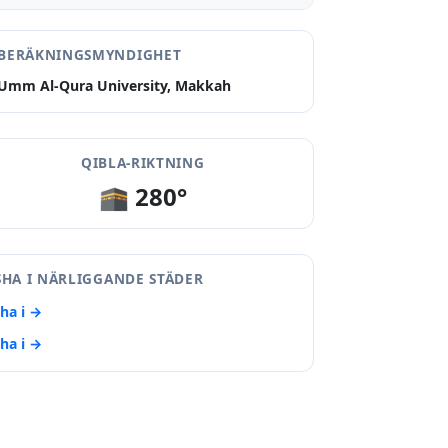
BERÄKNINGSMYNDIGHET
Umm Al-Qura University, Makkah
QIBLA-RIKTNING
🕋 280°
SHA I NÄRLIGGANDE STÄDER
sha i →
sha i →