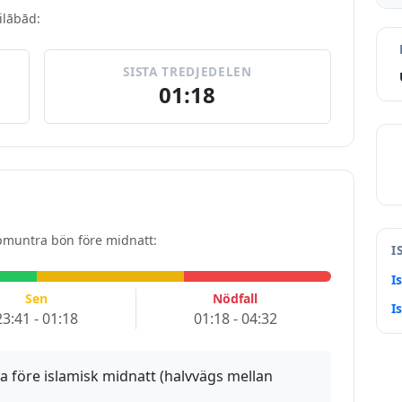
ilābād:
SISTA TREDJEDELEN
01:18
uppmuntra bön före midnatt:
I
I
Sen
Nödfall
I
23:41 - 01:18
01:18 - 04:32
a före islamisk midnatt (halvvägs mellan