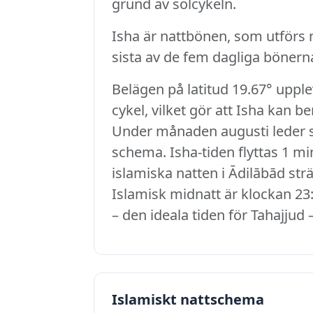
grund av solcykeln.
Isha är nattbönen, som utförs nä
sista av de fem dagliga bönerna
Belägen på latitud 19.67° uppl
cykel, vilket gör att Isha kan b
Under månaden augusti leder sol
schema. Isha-tiden flyttas 1 min
islamiska natten i Ādilābād strä
Islamisk midnatt är klockan 23:
– den ideala tiden för Tahajjud 
Islamiskt nattschema