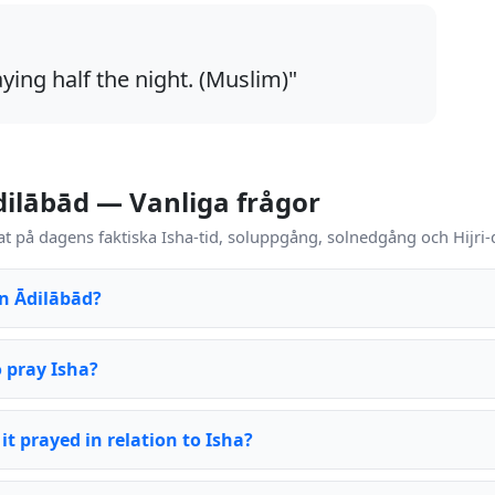
aying half the night. (Muslim)"
dilābād — Vanliga frågor
t på dagens faktiska Isha-tid, soluppgång, solnedgång och Hijri-
in Ādilābād?
o pray Isha?
it prayed in relation to Isha?