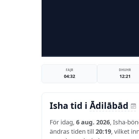
FAJR
DHUHR
04:32
12:21
Isha tid i
Ādilābād
För idag,
6 aug. 2026
, Isha-bön
ändras tiden till
20:19
, vilket i