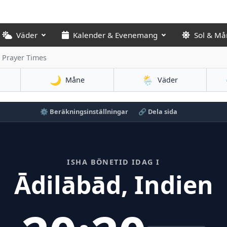
Väder
Kalender & Evenemang
Sol & Må
 Prayer Times
🌙
🌦️
Måne
Väder
⚙️ Beräkningsinställningar
🔗 Dela sida
ISHA BÖNETID IDAG I
Ādilābād, Indien