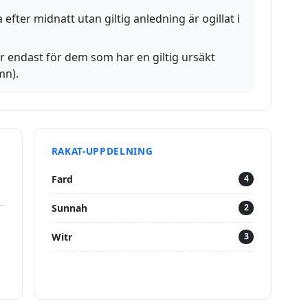
 efter midnatt utan giltig anledning är ogillat i
r endast för dem som har en giltig ursäkt
mn).
RAKAT-UPPDELNING
Fard
4
Sunnah
2
Witr
3