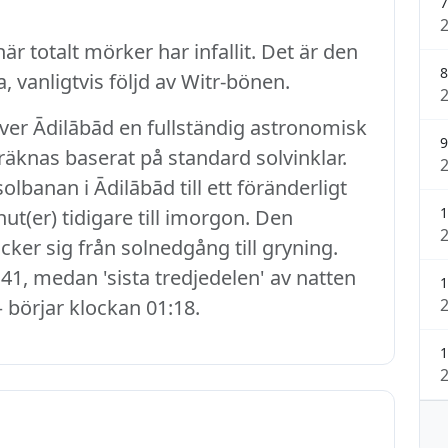
7
r totalt mörker har infallit. Det är den
8
, vanligtvis följd av Witr-bönen.
ever Ādilābād en fullständig astronomisk
9
eräknas baserat på standard solvinklar.
banan i Ādilābād till ett föränderligt
1
ut(er) tidigare till imorgon. Den
cker sig från solnedgång till gryning.
41, medan 'sista tredjedelen' av natten
1
– börjar klockan 01:18.
1