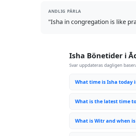
ANDLIG PÄRLA
"Isha in congregation is like pr
Isha Bönetider i Ā
Svar uppdateras dagligen basera
What time is Isha today 
What is the latest time t
What is Witr and when is 