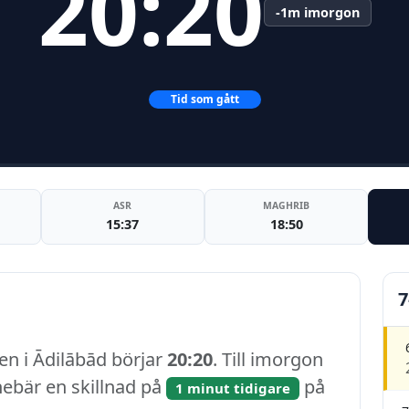
20:20
-1m imorgon
Tid som gått
ASR
MAGHRIB
15:37
18:50
7
en i Ādilābād börjar
20:20
. Till imorgon
nnebär en skillnad på
på
1 minut tidigare