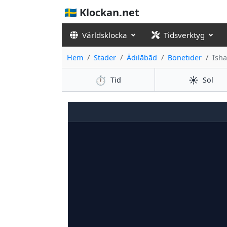
🇸🇪 Klockan.net
Världsklocka
Tidsverktyg
Hem
Städer
Ādilābād
Bönetider
Isha
⏱️
☀️
Tid
Sol