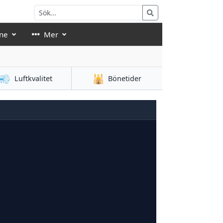
ne
Mer
💨
🕌
Luftkvalitet
Bönetider