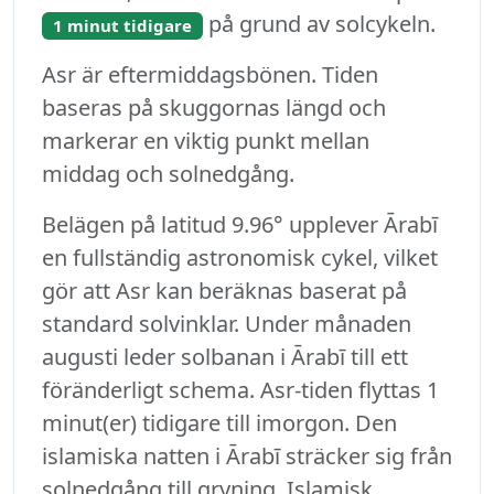
på grund av solcykeln.
1 minut tidigare
Asr är eftermiddagsbönen. Tiden
baseras på skuggornas längd och
markerar en viktig punkt mellan
middag och solnedgång.
Belägen på latitud 9.96° upplever Ārabī
en fullständig astronomisk cykel, vilket
gör att Asr kan beräknas baserat på
standard solvinklar. Under månaden
augusti leder solbanan i Ārabī till ett
föränderligt schema. Asr-tiden flyttas 1
minut(er) tidigare till imorgon. Den
islamiska natten i Ārabī sträcker sig från
solnedgång till gryning. Islamisk