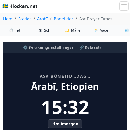
🇸🇪 Klockan.net
Hem
Städer
Ārabī
Bönetider
Asr Prayer Times
⏱️
Tid
☀️
Sol
🌙
Måne
🌦️
Väder
💨
⚙️ Beräkningsinställningar
🔗 Dela sida
ASR BÖNETID IDAG I
Ārabī, Etiopien
15:32
-1m imorgon