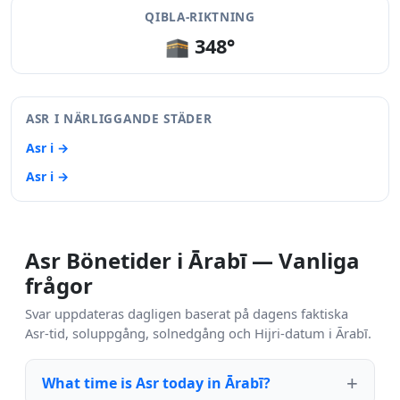
QIBLA-RIKTNING
🕋 348°
ASR I NÄRLIGGANDE STÄDER
Asr i →
Asr i →
Asr Bönetider i Ārabī — Vanliga
frågor
Svar uppdateras dagligen baserat på dagens faktiska
Asr-tid, soluppgång, solnedgång och Hijri-datum i Ārabī.
What time is Asr today in Ārabī?