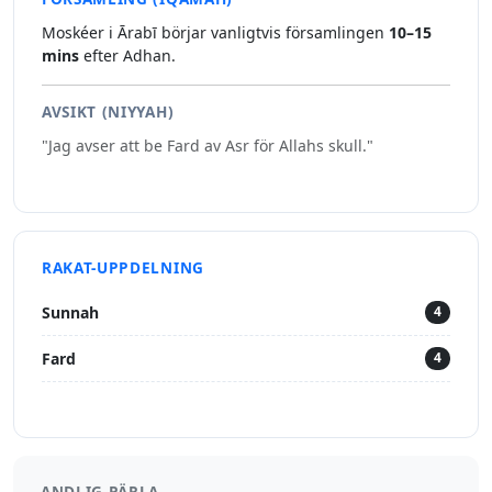
Moskéer i Ārabī börjar vanligtvis församlingen
10–15
mins
efter Adhan.
AVSIKT (NIYYAH)
"Jag avser att be Fard av Asr för Allahs skull."
RAKAT-UPPDELNING
Sunnah
4
Fard
4
ANDLIG PÄRLA