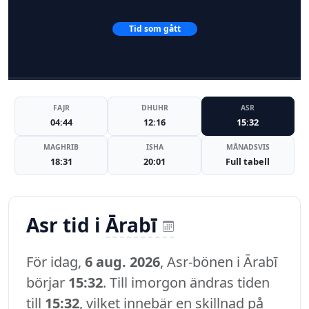
Tid som gått
FAJR
DHUHR
ASR
04:44
12:16
15:32
MAGHRIB
ISHA
MÅNADSVIS
18:31
20:01
Full tabell
Asr tid i
Ārabī
För idag,
6 aug. 2026
, Asr-bönen i Ārabī
börjar
15:32
. Till imorgon ändras tiden
till
15:32
, vilket innebär en skillnad på