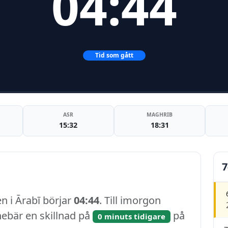
04:44
Tid som gått
ASR
MAGHRIB
15:32
18:31
7
en i Ārabī börjar
04:44
. Till imorgon
nnebär en skillnad på
på
0 minuts tidigare