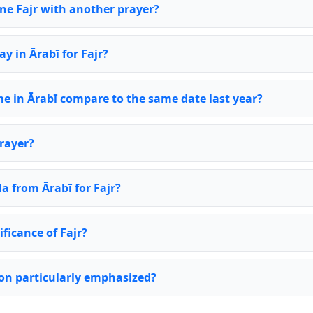
ine Fajr with another prayer?
ay in Ārabī for Fajr?
me in Ārabī compare to the same date last year?
rayer?
la from Ārabī for Fajr?
ificance of Fajr?
ion particularly emphasized?