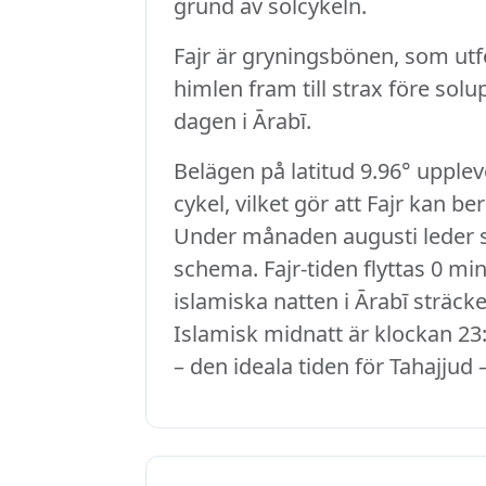
grund av solcykeln.
Fajr är gryningsbönen, som utfö
himlen fram till strax före sol
dagen i Ārabī.
Belägen på latitud 9.96° upplev
cykel, vilket gör att Fajr kan b
Under månaden augusti leder sol
schema. Fajr-tiden flyttas 0 min
islamiska natten i Ārabī sträcke
Islamisk midnatt är klockan 23:
– den ideala tiden för Tahajjud 