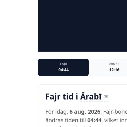
FAJR
DHUHR
04:44
12:16
Fajr tid i
Ārabī
För idag,
6 aug. 2026
, Fajr-bön
ändras tiden till
04:44
, vilket i