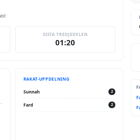
abī:
SISTA TREDJEDELEN
01:20
RAKAT-UPPDELNING
F
Sunnah
2
F
Fard
2
F