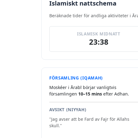
Islamiskt nattschema
Beräknade tider för andliga aktiviteter i Ār
ISLAMISK MIDNATT
23:38
FÖRSAMLING (IQAMAH)
Moskéer i Ārabī börjar vanligtvis
församlingen
10–15 mins
efter Adhan.
AVSIKT (NIYYAH)
"Jag avser att be Fard av Fajr för Allahs
skull."