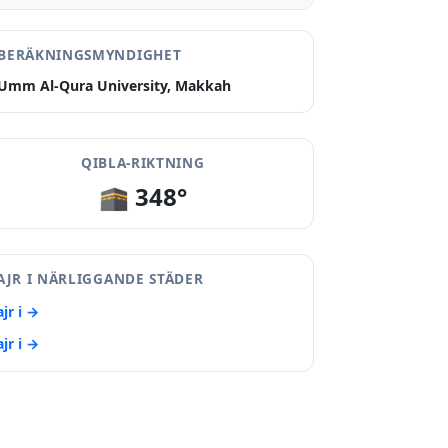
BERÄKNINGSMYNDIGHET
Umm Al-Qura University, Makkah
QIBLA-RIKTNING
🕋 348°
AJR I NÄRLIGGANDE STÄDER
ajr i →
ajr i →