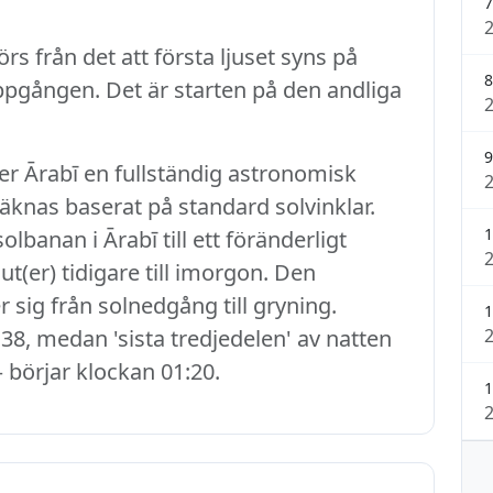
7
rs från det att första ljuset syns på
8
uppgången. Det är starten på den andliga
9
er Ārabī en fullständig astronomisk
eräknas baserat på standard solvinklar.
1
banan i Ārabī till ett föränderligt
ut(er) tidigare till imorgon. Den
r sig från solnedgång till gryning.
1
38, medan 'sista tredjedelen' av natten
– börjar klockan 01:20.
1