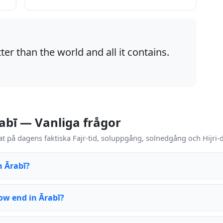
ter than the world and all it contains.
rabī — Vanliga frågor
t på dagens faktiska Fajr-tid, soluppgång, solnedgång och Hijri-d
n Ārabī?
ow end in Ārabī?