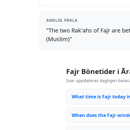
ANDLIG PÄRLA
"The two Rak'ahs of Fajr are bet
(Muslim)"
Fajr Bönetider i Ā
Svar uppdateras dagligen basera
What time is Fajr today i
When does the Fajr wind