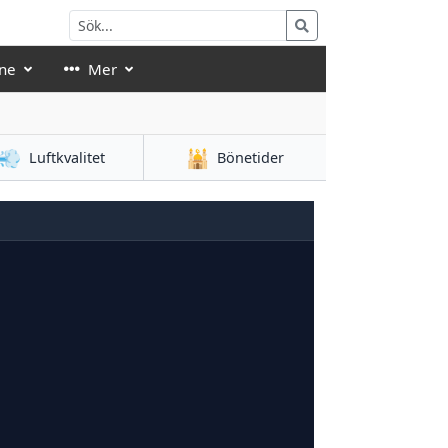
ne
Mer
💨
🕌
Luftkvalitet
Bönetider