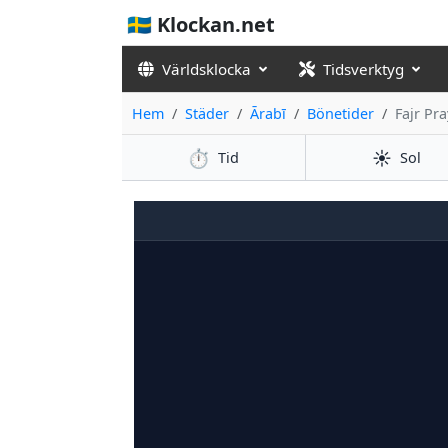
🇸🇪 Klockan.net
Världsklocka
Tidsverktyg
Hem
Städer
Ārabī
Bönetider
Fajr Pr
⏱️
☀️
Tid
Sol