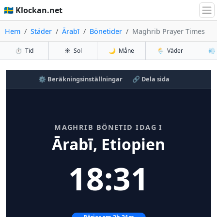
🇸🇪 Klockan.net
Hem
Städer
Ārabī
Bönetider
Maghrib Prayer Times
⏱️
Tid
☀️
Sol
🌙
Måne
🌦️
Väder
💨
⚙️ Beräkningsinställningar
🔗 Dela sida
MAGHRIB BÖNETID IDAG I
Ārabī, Etiopien
18:31