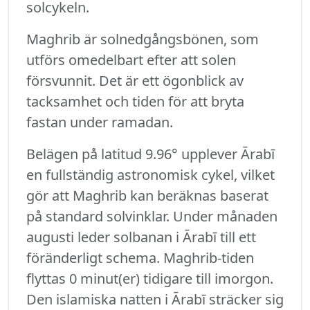
solcykeln.
Maghrib är solnedgångsbönen, som
utförs omedelbart efter att solen
försvunnit. Det är ett ögonblick av
tacksamhet och tiden för att bryta
fastan under ramadan.
Belägen på latitud 9.96° upplever Ārabī
en fullständig astronomisk cykel, vilket
gör att Maghrib kan beräknas baserat
på standard solvinklar. Under månaden
augusti leder solbanan i Ārabī till ett
föränderligt schema. Maghrib-tiden
flyttas 0 minut(er) tidigare till imorgon.
Den islamiska natten i Ārabī sträcker sig