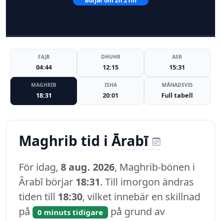
Börjar om 2h 21m
FAJR
DHUHR
ASR
04:44
12:15
15:31
MAGHRIB
ISHA
MÅNADSVIS
18:31
20:01
Full tabell
Maghrib tid i
Ārabī
För idag,
8 aug. 2026
, Maghrib-bönen i
Ārabī börjar
18:31
. Till imorgon ändras
tiden till
18:30
, vilket innebär en skillnad
på
på grund av
0 minuts tidigare