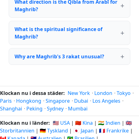
What direction is the Qibla from Ārabī for
Maghrib?
What is the spiritual significance of
Maghrib?
Why are Maghrib's 3 rakat unusual?
Klockan nu i dessa städer:
New York
·
London
·
Tokyo
·
Paris
·
Hongkong
·
Singapore
·
Dubai
·
Los Angeles
·
Shanghai
·
Peking
·
Sydney
·
Mumbai
Klockan nu i länder:
🇺🇸 USA
|
🇨🇳 Kina
|
🇮🇳 Indien
|
🇬🇧
Storbritannien
|
🇩🇪 Tyskland
|
🇯🇵 Japan
|
🇫🇷 Frankrike
|
🇨🇦 Kanada
|
🇦🇺 Australien
|
🇧🇷 Brasilien
|