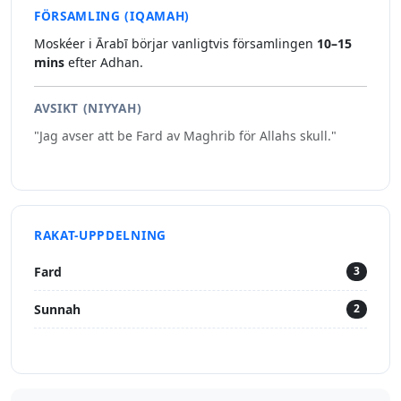
FÖRSAMLING (IQAMAH)
Moskéer i Ārabī börjar vanligtvis församlingen
10–15
mins
efter Adhan.
AVSIKT (NIYYAH)
"Jag avser att be Fard av Maghrib för Allahs skull."
RAKAT-UPPDELNING
Fard
3
Sunnah
2