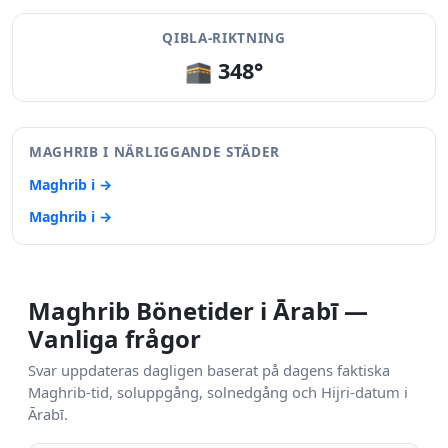
QIBLA-RIKTNING
🕋 348°
MAGHRIB I NÄRLIGGANDE STÄDER
Maghrib i →
Maghrib i →
Maghrib Bönetider i Ārabī —
Vanliga frågor
Svar uppdateras dagligen baserat på dagens faktiska
Maghrib-tid, soluppgång, solnedgång och Hijri-datum i
Ārabī.