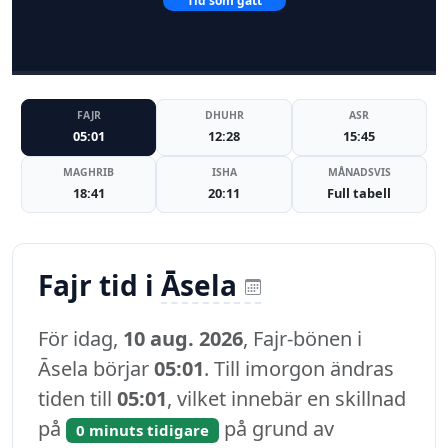
Tid som gått
FAJR
DHUHR
ASR
05:01
12:28
15:45
MAGHRIB
ISHA
MÅNADSVIS
18:41
20:11
Full tabell
Fajr tid i
Āsela
För idag,
10 aug. 2026
, Fajr-bönen i
Āsela börjar
05:01
. Till imorgon ändras
tiden till
05:01
, vilket innebär en skillnad
på
på grund av
0 minuts tidigare