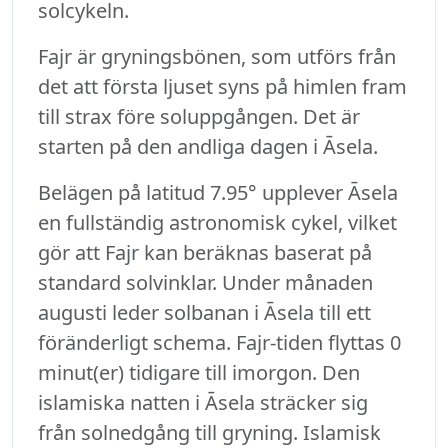
solcykeln.
Fajr är gryningsbönen, som utförs från
det att första ljuset syns på himlen fram
till strax före soluppgången. Det är
starten på den andliga dagen i Āsela.
Belägen på latitud 7.95° upplever Āsela
en fullständig astronomisk cykel, vilket
gör att Fajr kan beräknas baserat på
standard solvinklar. Under månaden
augusti leder solbanan i Āsela till ett
föränderligt schema. Fajr-tiden flyttas 0
minut(er) tidigare till imorgon. Den
islamiska natten i Āsela sträcker sig
från solnedgång till gryning. Islamisk