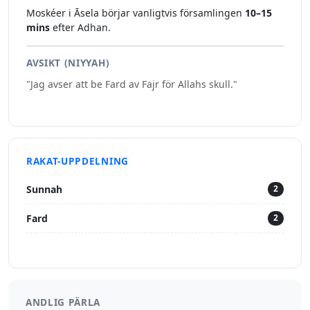
Moskéer i Āsela börjar vanligtvis församlingen
10–15
mins
efter Adhan.
AVSIKT (NIYYAH)
"Jag avser att be Fard av Fajr för Allahs skull."
RAKAT-UPPDELNING
Sunnah
2
Fard
2
ANDLIG PÄRLA