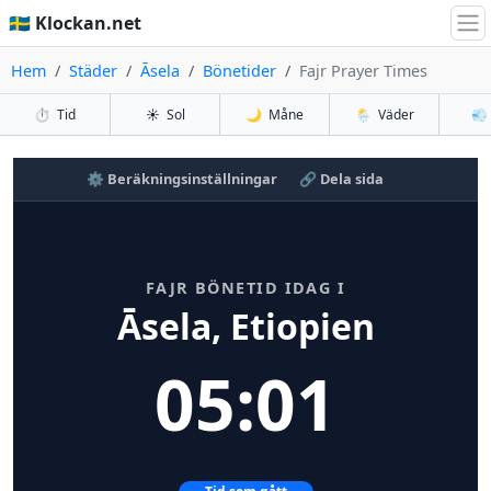
🇸🇪 Klockan.net
Hem
Städer
Āsela
Bönetider
Fajr Prayer Times
⏱️
Tid
☀️
Sol
🌙
Måne
🌦️
Väder
💨
⚙️ Beräkningsinställningar
🔗 Dela sida
FAJR BÖNETID IDAG I
Āsela, Etiopien
05:01