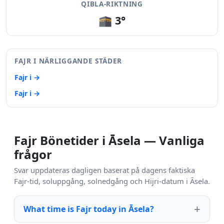
QIBLA-RIKTNING
🕋 3°
FAJR I NÄRLIGGANDE STÄDER
Fajr i →
Fajr i →
Fajr Bönetider i Āsela — Vanliga
frågor
Svar uppdateras dagligen baserat på dagens faktiska
Fajr-tid, soluppgång, solnedgång och Hijri-datum i Āsela.
What time is Fajr today in Āsela?