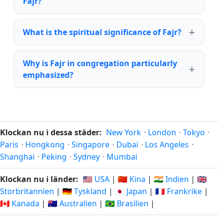
Fajr?
What is the spiritual significance of Fajr?
Why is Fajr in congregation particularly
emphasized?
Klockan nu i dessa städer:
New York
·
London
·
Tokyo
·
Paris
·
Hongkong
·
Singapore
·
Dubai
·
Los Angeles
·
Shanghai
·
Peking
·
Sydney
·
Mumbai
Klockan nu i länder:
🇺🇸 USA
|
🇨🇳 Kina
|
🇮🇳 Indien
|
🇬🇧
Storbritannien
|
🇩🇪 Tyskland
|
🇯🇵 Japan
|
🇫🇷 Frankrike
|
🇨🇦 Kanada
|
🇦🇺 Australien
|
🇧🇷 Brasilien
|