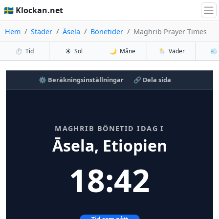
🇸🇪 Klockan.net
Hem
Städer
Āsela
Bönetider
Maghrib Prayer Times
⏱️
Tid
☀️
Sol
🌙
Måne
🌦️
Väder
💨
⚙️ Beräkningsinställningar
🔗 Dela sida
MAGHRIB BÖNETID IDAG I
Āsela, Etiopien
18:42