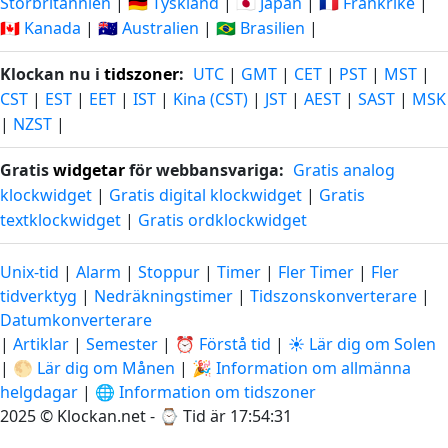
Storbritannien
|
🇩🇪 Tyskland
|
🇯🇵 Japan
|
🇫🇷 Frankrike
|
🇨🇦 Kanada
|
🇦🇺 Australien
|
🇧🇷 Brasilien
|
Klockan nu i
tidszoner
:
UTC
|
GMT
|
CET
|
PST
|
MST
|
CST
|
EST
|
EET
|
IST
|
Kina (CST)
|
JST
|
AEST
|
SAST
|
MSK
|
NZST
|
Gratis
widgetar
för webbansvariga:
Gratis analog
klockwidget
|
Gratis digital klockwidget
|
Gratis
textklockwidget
|
Gratis ordklockwidget
Unix-tid
|
Alarm
|
Stoppur
|
Timer
|
Fler Timer
|
Fler
tidverktyg
|
Nedräkningstimer
|
Tidszonskonverterare
|
Datumkonverterare
|
Artiklar
|
Semester
|
⏰ Förstå tid
|
☀️ Lär dig om Solen
|
🌕 Lär dig om Månen
|
🎉 Information om allmänna
helgdagar
|
🌐 Information om tidszoner
2025 © Klockan.net - ⌚
Tid är 17:54:32