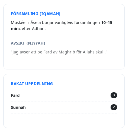
FÖRSAMLING (IQAMAH)
Moskéer i Āsela börjar vanligtvis församlingen
10–15
mins
efter Adhan.
AVSIKT (NIYYAH)
"Jag avser att be Fard av Maghrib för Allahs skull."
RAKAT-UPPDELNING
Fard
3
Sunnah
2