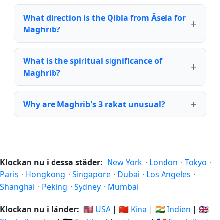
What direction is the Qibla from Āsela for
Maghrib?
What is the spiritual significance of
Maghrib?
Why are Maghrib's 3 rakat unusual?
Klockan nu i dessa städer:
New York
·
London
·
Tokyo
·
Paris
·
Hongkong
·
Singapore
·
Dubai
·
Los Angeles
·
Shanghai
·
Peking
·
Sydney
·
Mumbai
Klockan nu i länder:
🇺🇸 USA
|
🇨🇳 Kina
|
🇮🇳 Indien
|
🇬🇧