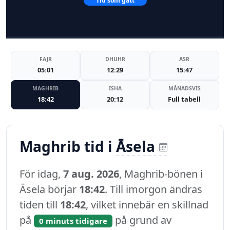
Tid som gått
FAJR
DHUHR
ASR
05:01
12:29
15:47
MAGHRIB
ISHA
MÅNADSVIS
18:42
20:12
Full tabell
Maghrib tid i
Āsela
För idag,
7 aug. 2026
, Maghrib-bönen i
Āsela börjar
18:42
. Till imorgon ändras
tiden till
18:42
, vilket innebär en skillnad
på
på grund av
0 minuts tidigare