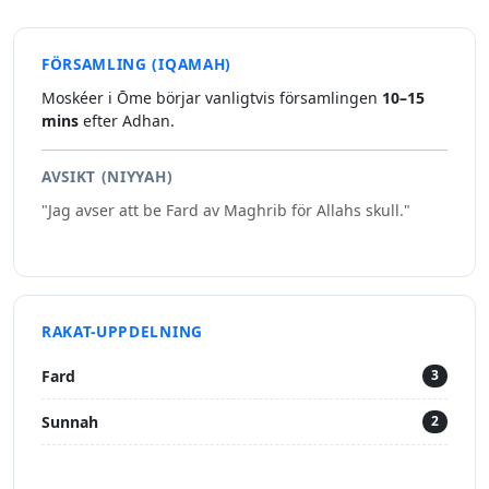
FÖRSAMLING (IQAMAH)
Moskéer i Ōme börjar vanligtvis församlingen
10–15
mins
efter Adhan.
AVSIKT (NIYYAH)
"Jag avser att be Fard av Maghrib för Allahs skull."
RAKAT-UPPDELNING
Fard
3
Sunnah
2