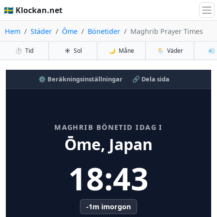
🇸🇪 Klockan.net
Hem
Städer
Ōme
Bönetider
Maghrib Prayer Times
⏱️
Tid
☀️
Sol
🌙
Måne
🌦️
Väder
💨
⚙️ Beräkningsinställningar
🔗 Dela sida
MAGHRIB BÖNETID IDAG I
Ōme, Japan
18:43
-1m imorgon