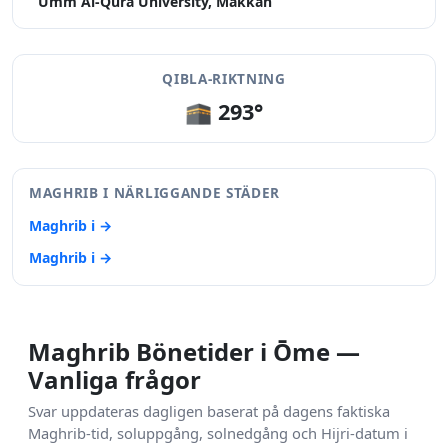
Umm Al-Qura University, Makkah
QIBLA-RIKTNING
🕋 293°
MAGHRIB I NÄRLIGGANDE STÄDER
Maghrib i →
Maghrib i →
Maghrib Bönetider i Ōme —
Vanliga frågor
Svar uppdateras dagligen baserat på dagens faktiska
Maghrib-tid, soluppgång, solnedgång och Hijri-datum i