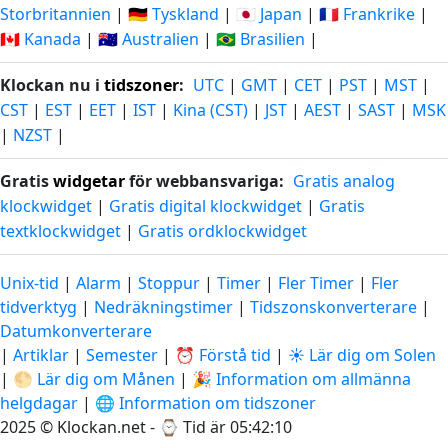
Storbritannien
|
🇩🇪 Tyskland
|
🇯🇵 Japan
|
🇫🇷 Frankrike
|
🇨🇦 Kanada
|
🇦🇺 Australien
|
🇧🇷 Brasilien
|
Klockan nu i
tidszoner
:
UTC
|
GMT
|
CET
|
PST
|
MST
|
CST
|
EST
|
EET
|
IST
|
Kina (CST)
|
JST
|
AEST
|
SAST
|
MSK
|
NZST
|
Gratis
widgetar
för webbansvariga:
Gratis analog
klockwidget
|
Gratis digital klockwidget
|
Gratis
textklockwidget
|
Gratis ordklockwidget
Unix-tid
|
Alarm
|
Stoppur
|
Timer
|
Fler Timer
|
Fler
tidverktyg
|
Nedräkningstimer
|
Tidszonskonverterare
|
Datumkonverterare
|
Artiklar
|
Semester
|
⏰ Förstå tid
|
☀️ Lär dig om Solen
|
🌕 Lär dig om Månen
|
🎉 Information om allmänna
helgdagar
|
🌐 Information om tidszoner
2025 © Klockan.net - ⌚
Tid är 05:42:11