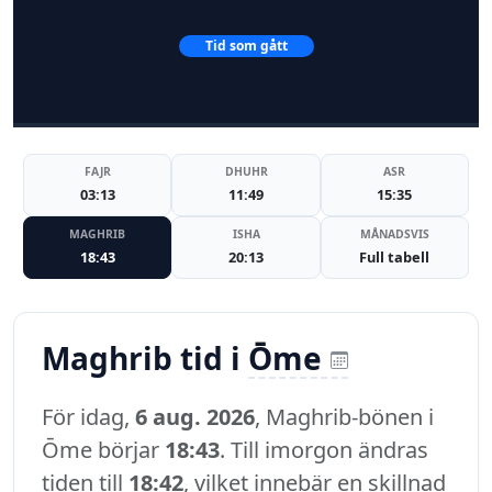
Tid som gått
FAJR
DHUHR
ASR
03:13
11:49
15:35
MAGHRIB
ISHA
MÅNADSVIS
18:43
20:13
Full tabell
Maghrib tid i
Ōme
För idag,
6 aug. 2026
, Maghrib-bönen i
Ōme börjar
18:43
. Till imorgon ändras
tiden till
18:42
, vilket innebär en skillnad