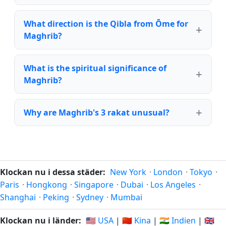
What direction is the Qibla from Ōme for
Maghrib?
What is the spiritual significance of
Maghrib?
Why are Maghrib's 3 rakat unusual?
Klockan nu i dessa städer:
New York
·
London
·
Tokyo
·
Paris
·
Hongkong
·
Singapore
·
Dubai
·
Los Angeles
·
Shanghai
·
Peking
·
Sydney
·
Mumbai
Klockan nu i länder:
🇺🇸 USA
|
🇨🇳 Kina
|
🇮🇳 Indien
|
🇬🇧