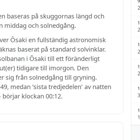
9
en baseras på skuggornas längd och
1
an middag och solnedgång.
ever Ōsaki en fullständig astronomisk
1
räknas baserat på standard solvinklar.
banan i Ōsaki till ett föränderligt
1
t(er) tidigare till imorgon. Den
r sig från solnedgång till gryning.
49, medan 'sista tredjedelen' av natten
1
– börjar klockan 00:12.
1
1