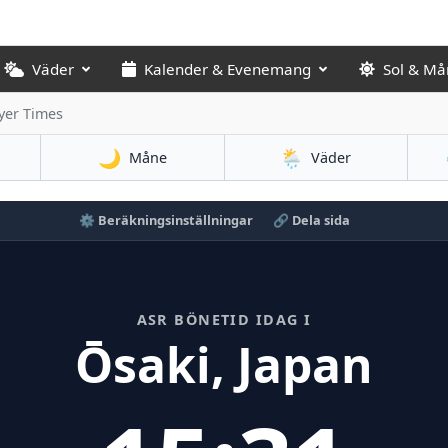
Väder
Kalender & Evenemang
Sol & Må
yer Times
🌙
🌦️
Måne
Väder
⚙️ Beräkningsinställningar
🔗 Dela sida
ASR BÖNETID IDAG I
Ōsaki, Japan