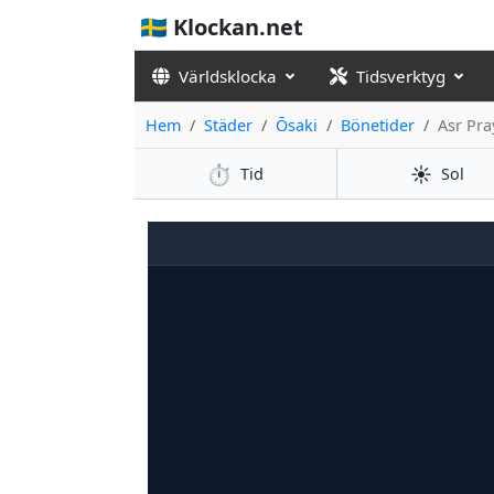
🇸🇪 Klockan.net
Världsklocka
Tidsverktyg
Hem
Städer
Ōsaki
Bönetider
Asr Pra
⏱️
☀️
Tid
Sol