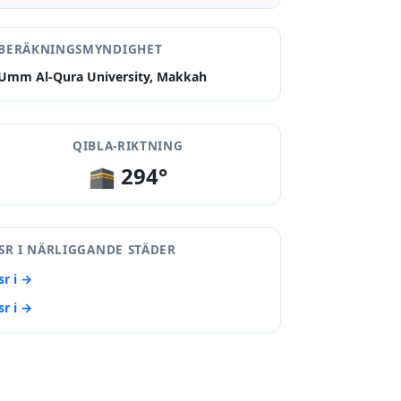
BERÄKNINGSMYNDIGHET
Umm Al-Qura University, Makkah
QIBLA-RIKTNING
🕋 294°
SR I NÄRLIGGANDE STÄDER
sr i →
sr i →