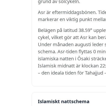
grund av solcykeln.
Asr är eftermiddagsbönen. Tid
markerar en viktig punkt mell
Belägen på latitud 38.59° uppl
cykel, vilket gör att Asr kan be
Under månaden augusti leder sol
schema. Asr-tiden flyttas 0 minu
islamiska natten i Ōsaki sträcke
Islamisk midnatt är klockan 22:
– den ideala tiden för Tahajjud 
Islamiskt nattschema