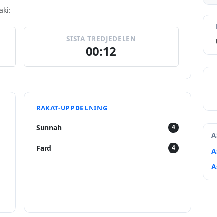
aki:
SISTA TREDJEDELEN
00:12
RAKAT-UPPDELNING
Sunnah
4
A
Fard
4
A
A