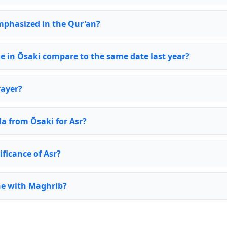
emphasized in the Qur'an?
e in Ōsaki compare to the same date last year?
rayer?
la from Ōsaki for Asr?
ificance of Asr?
ne with Maghrib?