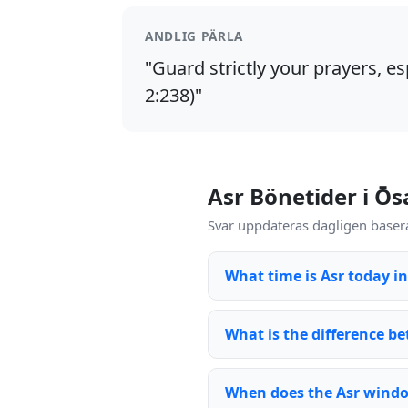
ANDLIG PÄRLA
"Guard strictly your prayers, es
2:238)"
Asr Bönetider i Ōs
Svar uppdateras dagligen basera
What time is Asr today i
What is the difference be
When does the Asr wind