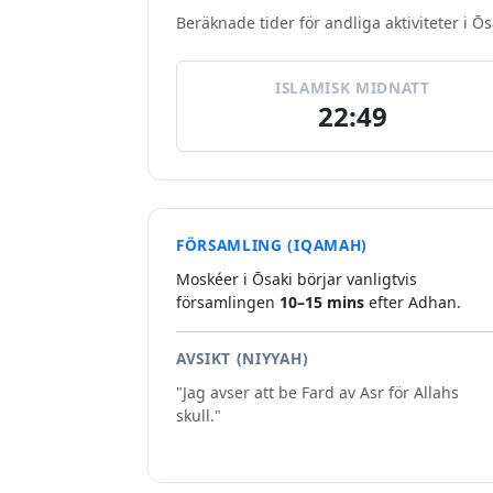
Beräknade tider för andliga aktiviteter i Ōs
ISLAMISK MIDNATT
22:49
FÖRSAMLING (IQAMAH)
Moskéer i Ōsaki börjar vanligtvis
församlingen
10–15 mins
efter Adhan.
AVSIKT (NIYYAH)
"Jag avser att be Fard av Asr för Allahs
skull."