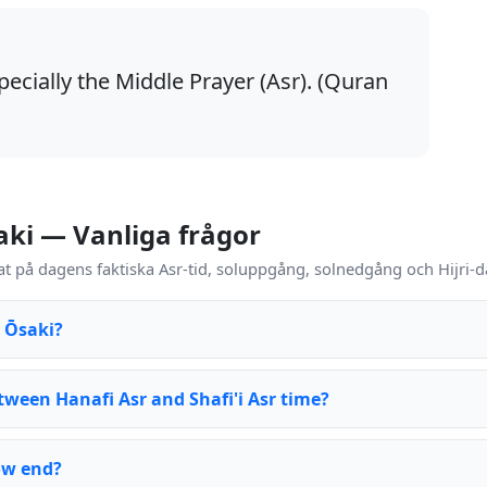
pecially the Middle Prayer (Asr). (Quran
aki — Vanliga frågor
t på dagens faktiska Asr-tid, soluppgång, solnedgång och Hijri-d
n Ōsaki?
tween Hanafi Asr and Shafi'i Asr time?
ow end?