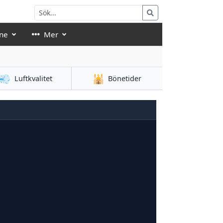
ne
Mer
💨
🕌
Luftkvalitet
Bönetider