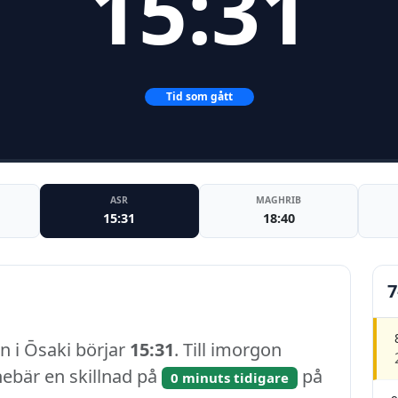
15:31
Tid som gått
ASR
MAGHRIB
15:31
18:40
7
n i Ōsaki börjar
15:31
. Till imorgon
nnebär en skillnad på
på
0 minuts tidigare