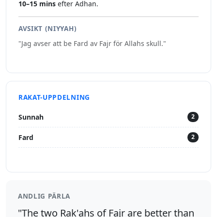
10–15 mins
efter Adhan.
AVSIKT (NIYYAH)
"Jag avser att be Fard av Fajr för Allahs skull."
RAKAT-UPPDELNING
Sunnah
2
Fard
2
ANDLIG PÄRLA
"The two Rak'ahs of Fajr are better than