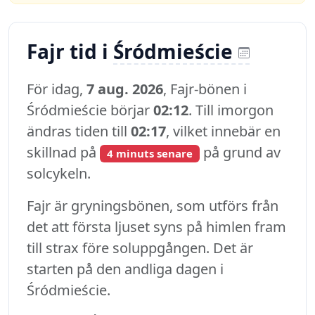
Fajr tid i
Śródmieście
För idag,
7 aug. 2026
, Fajr-bönen i
Śródmieście börjar
02:12
. Till imorgon
ändras tiden till
02:17
, vilket innebär en
skillnad på
på grund av
4 minuts senare
solcykeln.
Fajr är gryningsbönen, som utförs från
det att första ljuset syns på himlen fram
till strax före soluppgången. Det är
starten på den andliga dagen i
Śródmieście.