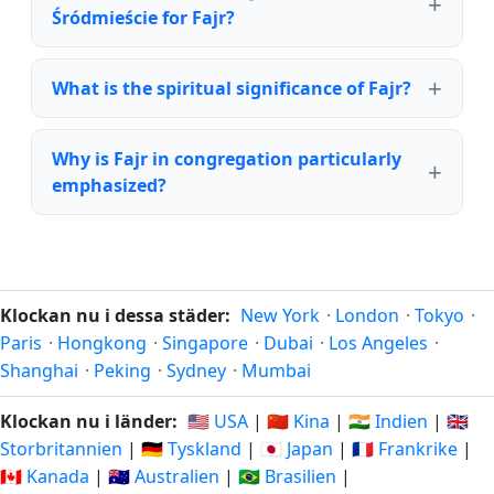
Śródmieście for Fajr?
What is the spiritual significance of Fajr?
Why is Fajr in congregation particularly
emphasized?
Klockan nu i dessa städer:
New York
·
London
·
Tokyo
·
Paris
·
Hongkong
·
Singapore
·
Dubai
·
Los Angeles
·
Shanghai
·
Peking
·
Sydney
·
Mumbai
Klockan nu i länder:
🇺🇸 USA
|
🇨🇳 Kina
|
🇮🇳 Indien
|
🇬🇧
Storbritannien
|
🇩🇪 Tyskland
|
🇯🇵 Japan
|
🇫🇷 Frankrike
|
🇨🇦 Kanada
|
🇦🇺 Australien
|
🇧🇷 Brasilien
|