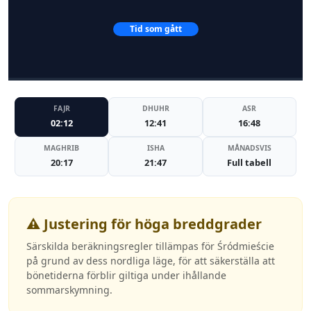
Tid som gått
FAJR
DHUHR
ASR
02:12
12:41
16:48
MAGHRIB
ISHA
MÅNADSVIS
20:17
21:47
Full tabell
⚠️ Justering för höga breddgrader
Särskilda beräkningsregler tillämpas för Śródmieście
på grund av dess nordliga läge, för att säkerställa att
bönetiderna förblir giltiga under ihållande
sommarskymning.