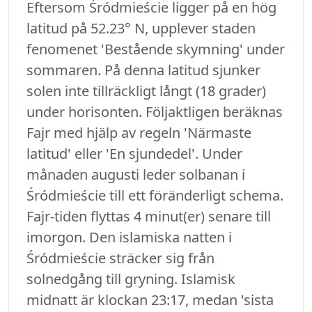
Eftersom Śródmieście ligger på en hög
latitud på 52.23° N, upplever staden
fenomenet 'Bestående skymning' under
sommaren. På denna latitud sjunker
solen inte tillräckligt långt (18 grader)
under horisonten. Följaktligen beräknas
Fajr med hjälp av regeln 'Närmaste
latitud' eller 'En sjundedel'. Under
månaden augusti leder solbanan i
Śródmieście till ett föränderligt schema.
Fajr-tiden flyttas 4 minut(er) senare till
imorgon. Den islamiska natten i
Śródmieście sträcker sig från
solnedgång till gryning. Islamisk
midnatt är klockan 23:17, medan 'sista