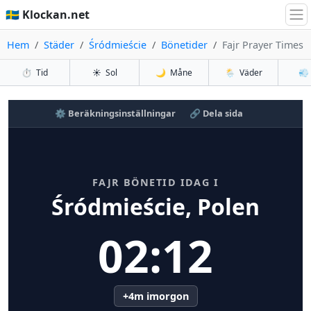
🇸🇪 Klockan.net
Hem
Städer
Śródmieście
Bönetider
Fajr Prayer Times
⏱️
Tid
☀️
Sol
🌙
Måne
🌦️
Väder
💨
⚙️ Beräkningsinställningar
🔗 Dela sida
FAJR BÖNETID IDAG I
Śródmieście, Polen
02:12
+4m imorgon