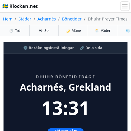
🇸🇪 Klockan.net
Hem
Städer
Acharnés
Bönetider
Dhuhr Prayer Times
⏱️
Tid
☀️
Sol
🌙
Måne
🌦️
Väder
💨
⚙️ Beräkningsinställningar
🔗 Dela sida
DHUHR BÖNETID IDAG I
Acharnés, Grekland
13:31