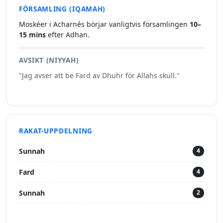
FÖRSAMLING (IQAMAH)
Moskéer i Acharnés börjar vanligtvis församlingen
10–
15 mins
efter Adhan.
AVSIKT (NIYYAH)
"Jag avser att be Fard av Dhuhr för Allahs skull."
RAKAT-UPPDELNING
Sunnah
4
Fard
4
Sunnah
2