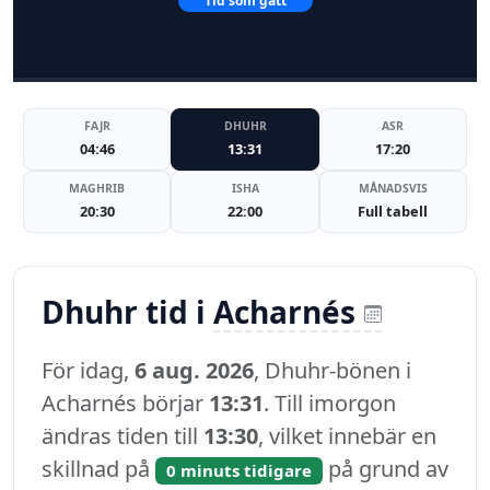
Tid som gått
FAJR
DHUHR
ASR
04:46
13:31
17:20
MAGHRIB
ISHA
MÅNADSVIS
20:30
22:00
Full tabell
Dhuhr tid i
Acharnés
För idag,
6 aug. 2026
, Dhuhr-bönen i
Acharnés börjar
13:31
. Till imorgon
ändras tiden till
13:30
, vilket innebär en
skillnad på
på grund av
0 minuts tidigare