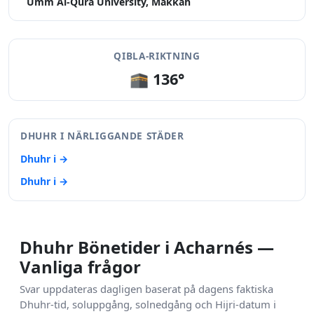
Umm Al-Qura University, Makkah
QIBLA-RIKTNING
🕋 136°
DHUHR I NÄRLIGGANDE STÄDER
Dhuhr i →
Dhuhr i →
Dhuhr Bönetider i Acharnés —
Vanliga frågor
Svar uppdateras dagligen baserat på dagens faktiska
Dhuhr-tid, soluppgång, solnedgång och Hijri-datum i