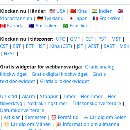
Klockan nu i länder:
🇺🇸 USA
|
🇨🇳 Kina
|
🇮🇳 Indien
|
🇬🇧
Storbritannien
|
🇩🇪 Tyskland
|
🇯🇵 Japan
|
🇫🇷 Frankrike
|
🇨🇦 Kanada
|
🇦🇺 Australien
|
🇧🇷 Brasilien
|
Klockan nu i
tidszoner
:
UTC
|
GMT
|
CET
|
PST
|
MST
|
CST
|
EST
|
EET
|
IST
|
Kina (CST)
|
JST
|
AEST
|
SAST
|
MSK
|
NZST
|
Gratis
widgetar
för webbansvariga:
Gratis analog
klockwidget
|
Gratis digital klockwidget
|
Gratis
textklockwidget
|
Gratis ordklockwidget
Unix-tid
|
Alarm
|
Stoppur
|
Timer
|
Fler Timer
|
Fler
tidverktyg
|
Nedräkningstimer
|
Tidszonskonverterare
|
Datumkonverterare
|
Artiklar
|
Semester
|
⏰ Förstå tid
|
☀️ Lär dig om Solen
|
🌕 Lär dig om Månen
|
🎉 Information om allmänna