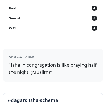
Fard
4
Sunnah
2
Witr
3
ANDLIG PÄRLA
"Isha in congregation is like praying half
the night. (Muslim)"
7-dagars Isha-schema