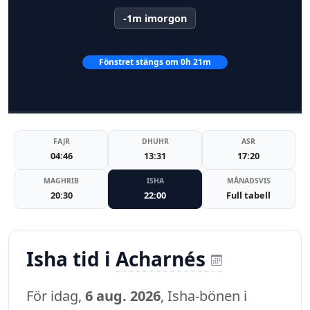
-1m imorgon
Fönstret stängs om 0h 21m
FAJR
DHUHR
ASR
04:46
13:31
17:20
MAGHRIB
ISHA
MÅNADSVIS
20:30
22:00
Full tabell
Isha tid i
Acharnés
För idag,
6 aug. 2026
, Isha-bönen i