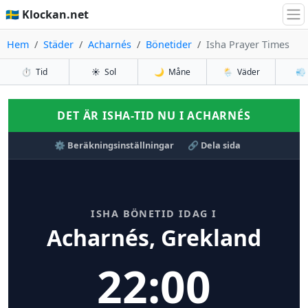
🇸🇪 Klockan.net
Hem
Städer
Acharnés
Bönetider
Isha Prayer Times
⏱️
Tid
☀️
Sol
🌙
Måne
🌦️
Väder
💨
DET ÄR ISHA-TID NU I ACHARNÉS
⚙️ Beräkningsinställningar
🔗 Dela sida
ISHA BÖNETID IDAG I
Acharnés, Grekland
22:00