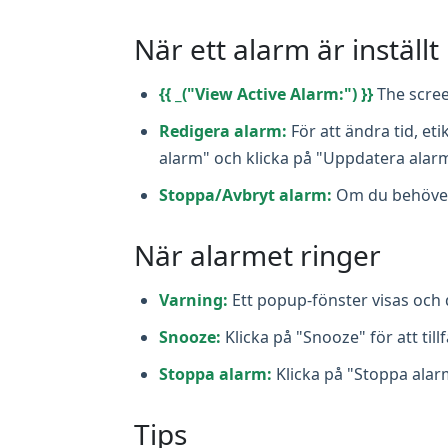
När ett alarm är inställt
{{ _("View Active Alarm:") }}
The scree
Redigera alarm:
För att ändra tid, eti
alarm" och klicka på "Uppdatera alar
Stoppa/Avbryt alarm:
Om du behöver s
När alarmet ringer
Varning:
Ett popup-fönster visas och d
Snooze:
Klicka på "Snooze" för att til
Stoppa alarm:
Klicka på "Stoppa alarm
Tips