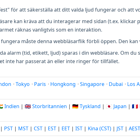
st" för att säkerställa att ditt valda ljud fungerar och att 
sare kan kräva att du interagerar med sidan (t.ex. klickar på
alarmet räknas vanligtvis som en interaktion.
a fungera måste denna webbläsarflik förbli öppen. Den kan 
lda alarm (tid, etikett, ljud) sparas i din webbläsare. Om du
nte har passerat än eller inte ringer för tillfället.
ndon
·
Tokyo
·
Paris
·
Hongkong
·
Singapore
·
Dubai
·
Los A
🇳 Indien
|
🇬🇧 Storbritannien
|
🇩🇪 Tyskland
|
🇯🇵 Japan
|
🇫
|
PST
|
MST
|
CST
|
EST
|
EET
|
IST
|
Kina (CST)
|
JST
|
AES