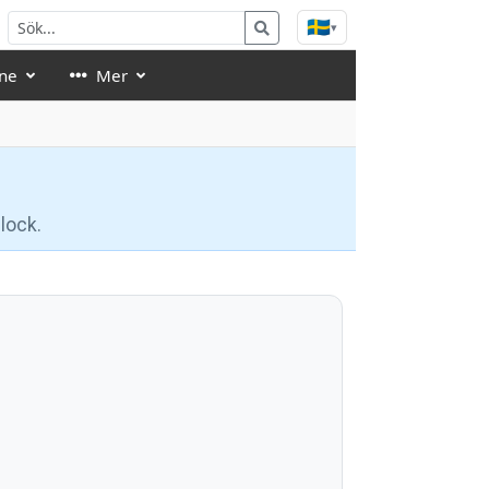
🇸🇪
▾
ne
Mer
lock.