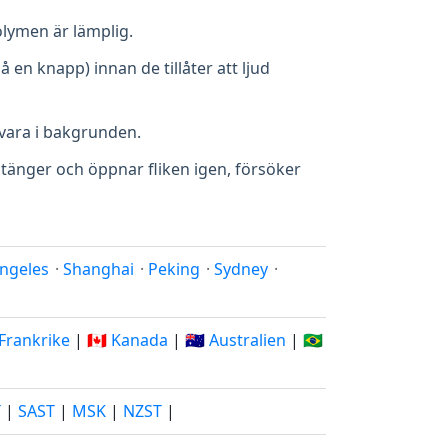
volymen är lämplig.
 en knapp) innan de tillåter att ljud
vara i bakgrunden.
 stänger och öppnar fliken igen, försöker
ngeles
·
Shanghai
·
Peking
·
Sydney
·
 Frankrike
|
🇨🇦 Kanada
|
🇦🇺 Australien
|
🇧🇷
T
|
SAST
|
MSK
|
NZST
|