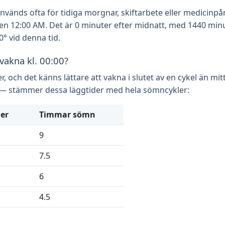
nvänds ofta för tidiga morgnar, skiftarbete eller medicinpå
den 12:00 AM. Det är 0 minuter efter midnatt, med 1440 min
0° vid denna tid.
 vakna kl. 00:00?
, och det känns lättare att vakna i slutet av en cykel än mi
na — stämmer dessa läggtider med hela sömncykler:
er
Timmar sömn
9
7.5
6
4.5