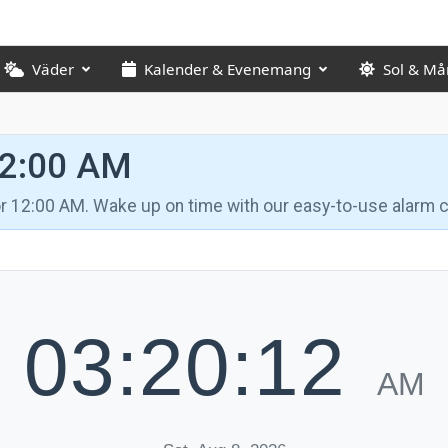
Väder
Kalender & Evenemang
Sol & Må
12:00 AM
for 12:00 AM. Wake up on time with our easy-to-use alarm c
03:20:13
AM