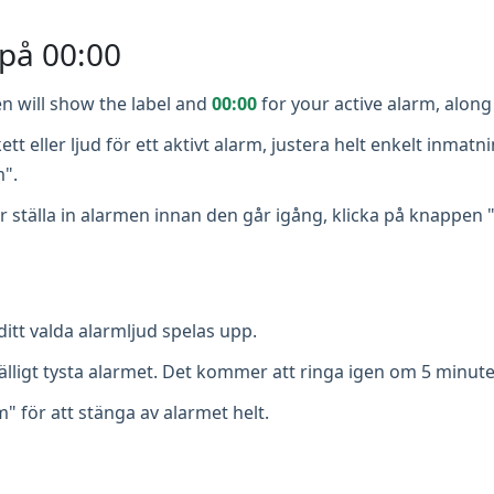
 på 00:00
n will show the label and
00:00
for your active alarm, along 
kett eller ljud för ett aktivt alarm, justera helt enkelt inma
m".
tälla in alarmen innan den går igång, klicka på knappen "S
itt valda alarmljud spelas upp.
lfälligt tysta alarmet. Det kommer att ringa igen om 5 minute
" för att stänga av alarmet helt.