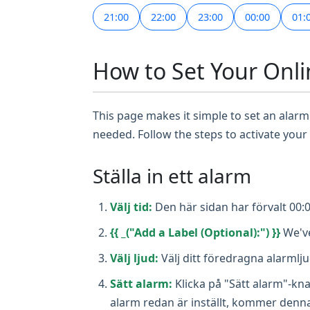
21:00
22:00
23:00
00:00
01:
How to Set Your Onli
This page makes it simple to set an alarm 
needed. Follow the steps to activate your
Ställa in ett alarm
Välj tid:
Den här sidan har förvalt 00:0
{{ _("Add a Label (Optional):") }}
We've
Välj ljud:
Välj ditt föredragna alarmlj
Sätt alarm:
Klicka på "Sätt alarm"-kn
alarm redan är inställt, kommer denn