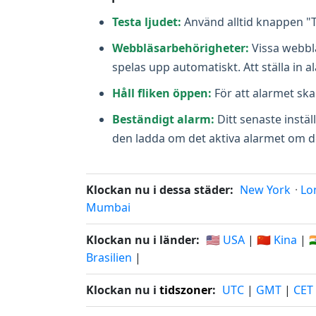
Testa ljudet:
Använd alltid knappen "Te
Webbläsarbehörigheter:
Vissa webblä
spelas upp automatiskt. Att ställa in 
Håll fliken öppen:
För att alarmet sk
Beständigt alarm:
Ditt senaste instäl
den ladda om det aktiva alarmet om det i
Klockan nu i dessa städer:
New York
·
Lo
Mumbai
Klockan nu i länder:
🇺🇸 USA
|
🇨🇳 Kina
|

Brasilien
|
Klockan nu i
tidszoner
:
UTC
|
GMT
|
CET