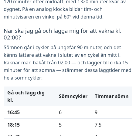
120 minuter efter midnatt, med 1320 minuter kvar av
dygnet. På en analog klocka bildar tim- och
minutvisaren en vinkel på 60° vid denna tid.
När ska jag gå och lägga mig för att vakna kl.
02:00?
Sömnen går i cykler på ungefär 90 minuter, och det
känns lättare att vakna i slutet av en cykel än mitt i.
Räknar man bakåt från 02:00 — och lägger till cirka 15
minuter för att somna — stämmer dessa läggtider med
hela sömncykler:
Gå och lägg dig
Sömncykler
Timmar sömn
kl.
16:45
6
9
18:15
5
7.5