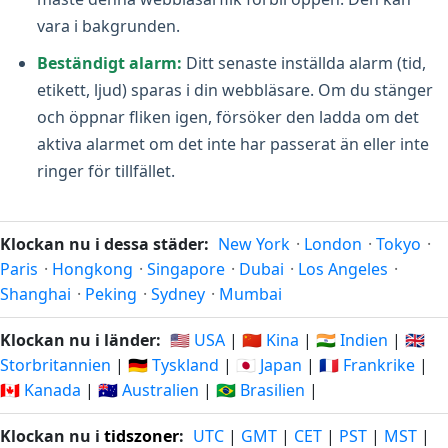
vara i bakgrunden.
Beständigt alarm:
Ditt senaste inställda alarm (tid,
etikett, ljud) sparas i din webbläsare. Om du stänger
och öppnar fliken igen, försöker den ladda om det
aktiva alarmet om det inte har passerat än eller inte
ringer för tillfället.
Klockan nu i dessa städer:
New York
·
London
·
Tokyo
·
Paris
·
Hongkong
·
Singapore
·
Dubai
·
Los Angeles
·
Shanghai
·
Peking
·
Sydney
·
Mumbai
Klockan nu i länder:
🇺🇸 USA
|
🇨🇳 Kina
|
🇮🇳 Indien
|
🇬🇧
Storbritannien
|
🇩🇪 Tyskland
|
🇯🇵 Japan
|
🇫🇷 Frankrike
|
🇨🇦 Kanada
|
🇦🇺 Australien
|
🇧🇷 Brasilien
|
Klockan nu i
tidszoner
:
UTC
|
GMT
|
CET
|
PST
|
MST
|