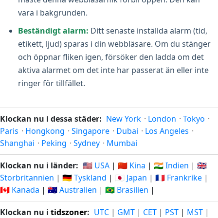
vara i bakgrunden.
Beständigt alarm:
Ditt senaste inställda alarm (tid,
etikett, ljud) sparas i din webbläsare. Om du stänger
och öppnar fliken igen, försöker den ladda om det
aktiva alarmet om det inte har passerat än eller inte
ringer för tillfället.
Klockan nu i dessa städer:
New York
·
London
·
Tokyo
·
Paris
·
Hongkong
·
Singapore
·
Dubai
·
Los Angeles
·
Shanghai
·
Peking
·
Sydney
·
Mumbai
Klockan nu i länder:
🇺🇸 USA
|
🇨🇳 Kina
|
🇮🇳 Indien
|
🇬🇧
Storbritannien
|
🇩🇪 Tyskland
|
🇯🇵 Japan
|
🇫🇷 Frankrike
|
🇨🇦 Kanada
|
🇦🇺 Australien
|
🇧🇷 Brasilien
|
Klockan nu i
tidszoner
:
UTC
|
GMT
|
CET
|
PST
|
MST
|