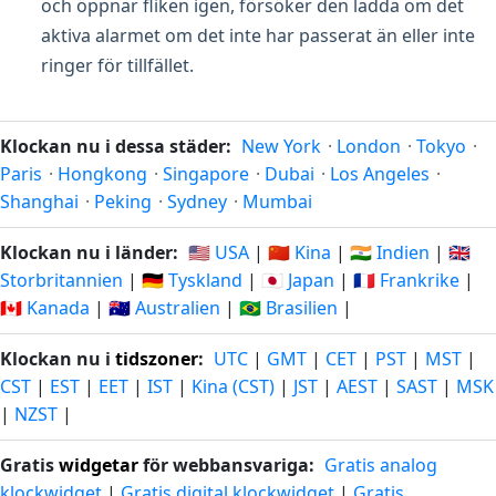
och öppnar fliken igen, försöker den ladda om det
aktiva alarmet om det inte har passerat än eller inte
ringer för tillfället.
Klockan nu i dessa städer:
New York
·
London
·
Tokyo
·
Paris
·
Hongkong
·
Singapore
·
Dubai
·
Los Angeles
·
Shanghai
·
Peking
·
Sydney
·
Mumbai
Klockan nu i länder:
🇺🇸 USA
|
🇨🇳 Kina
|
🇮🇳 Indien
|
🇬🇧
Storbritannien
|
🇩🇪 Tyskland
|
🇯🇵 Japan
|
🇫🇷 Frankrike
|
🇨🇦 Kanada
|
🇦🇺 Australien
|
🇧🇷 Brasilien
|
Klockan nu i
tidszoner
:
UTC
|
GMT
|
CET
|
PST
|
MST
|
CST
|
EST
|
EET
|
IST
|
Kina (CST)
|
JST
|
AEST
|
SAST
|
MSK
|
NZST
|
Gratis
widgetar
för webbansvariga:
Gratis analog
klockwidget
|
Gratis digital klockwidget
|
Gratis