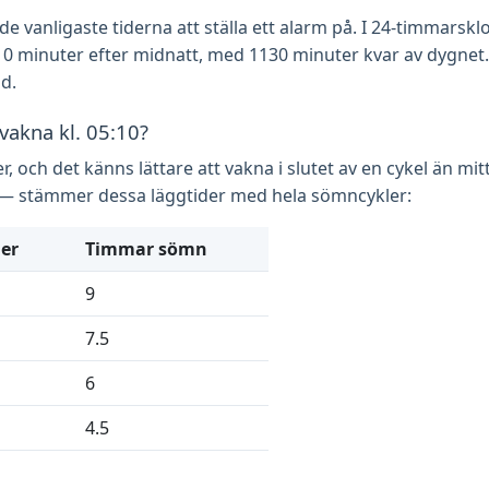
vanligaste tiderna att ställa ett alarm på. I 24-timmarskloc
0 minuter efter midnatt, med 1130 minuter kvar av dygnet. 
id.
 vakna kl. 05:10?
, och det känns lättare att vakna i slutet av en cykel än mi
na — stämmer dessa läggtider med hela sömncykler:
er
Timmar sömn
9
7.5
6
4.5