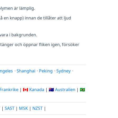
volymen är lämplig.
 en knapp) innan de tillåter att ljud
vara i bakgrunden.
 stänger och öppnar fliken igen, försöker
ngeles
·
Shanghai
·
Peking
·
Sydney
·
 Frankrike
|
🇨🇦 Kanada
|
🇦🇺 Australien
|
🇧🇷
T
|
SAST
|
MSK
|
NZST
|