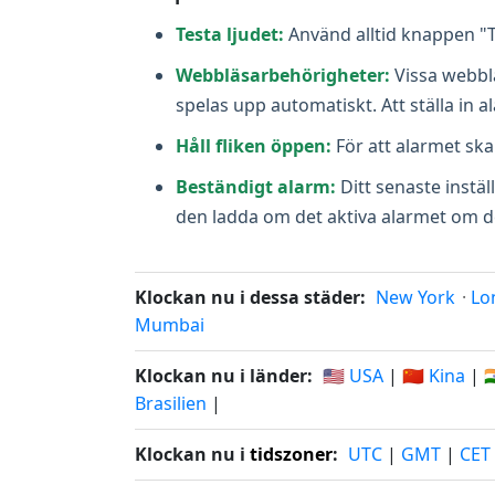
Testa ljudet:
Använd alltid knappen "Te
Webbläsarbehörigheter:
Vissa webblä
spelas upp automatiskt. Att ställa in 
Håll fliken öppen:
För att alarmet sk
Beständigt alarm:
Ditt senaste instäl
den ladda om det aktiva alarmet om det i
Klockan nu i dessa städer:
New York
·
Lo
Mumbai
Klockan nu i länder:
🇺🇸 USA
|
🇨🇳 Kina
|

Brasilien
|
Klockan nu i
tidszoner
:
UTC
|
GMT
|
CET