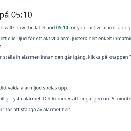
 på 05:10
n will show the label and
05:10
for your active alarm, along 
kett eller ljud för ett aktivt alarm, justera helt enkelt inma
m".
tälla in alarmen innan den går igång, klicka på knappen "S
itt valda alarmljud spelas upp.
lfälligt tysta alarmet. Det kommer att ringa igen om 5 minute
" för att stänga av alarmet helt.