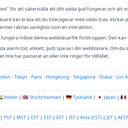
st" för att säkerställa att ditt valda ljud fungerar och att 
sare kan kräva att du interagerar med sidan (t.ex. klickar på
alarmet räknas vanligtvis som en interaktion.
a fungera måste denna webbläsarflik förbli öppen. Den kan 
lda alarm (tid, etikett, ljud) sparas i din webbläsare. Om du
nte har passerat än eller inte ringer för tillfället.
ndon
·
Tokyo
·
Paris
·
Hongkong
·
Singapore
·
Dubai
·
Los A
🇳 Indien
|
🇬🇧 Storbritannien
|
🇩🇪 Tyskland
|
🇯🇵 Japan
|
🇫
|
PST
|
MST
|
CST
|
EST
|
EET
|
IST
|
Kina (CST)
|
JST
|
AES