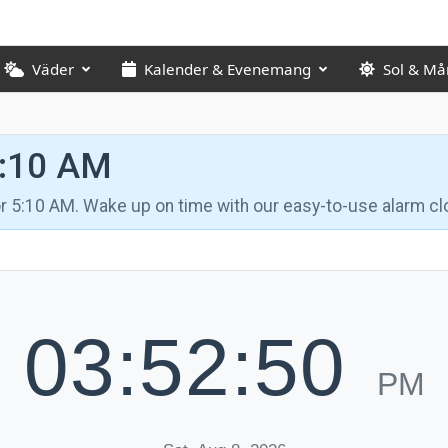
Väder
Kalender & Evenemang
Sol & Må
5:10 AM
for 5:10 AM. Wake up on time with our easy-to-use alarm cl
03:52:50
PM