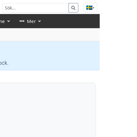
🇸🇪
▾
ne
Mer
ock.