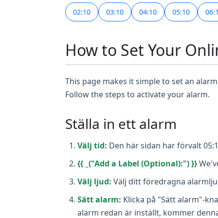
02:10
03:10
04:10
05:10
06:
How to Set Your Onli
This page makes it simple to set an alarm 
Follow the steps to activate your alarm.
Ställa in ett alarm
Välj tid:
Den här sidan har förvalt 05:1
{{ _("Add a Label (Optional):") }}
We've
Välj ljud:
Välj ditt föredragna alarmlj
Sätt alarm:
Klicka på "Sätt alarm"-kn
alarm redan är inställt, kommer denn