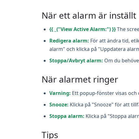
När ett alarm är inställt
{{ _("View Active Alarm:") }}
The scree
Redigera alarm:
För att ändra tid, eti
alarm" och klicka på "Uppdatera alar
Stoppa/Avbryt alarm:
Om du behöver s
När alarmet ringer
Varning:
Ett popup-fönster visas och d
Snooze:
Klicka på "Snooze" för att til
Stoppa alarm:
Klicka på "Stoppa alarm
Tips