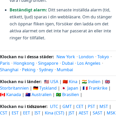
vara i bakgrunden.
Beständigt alarm:
Ditt senaste inställda alarm (tid,
etikett, ljud) sparas i din webbläsare. Om du stänger
och öppnar fliken igen, försöker den ladda om det
aktiva alarmet om det inte har passerat än eller inte
ringer för tillfället.
Klockan nu i dessa städer:
New York
·
London
·
Tokyo
·
Paris
·
Hongkong
·
Singapore
·
Dubai
·
Los Angeles
·
Shanghai
·
Peking
·
Sydney
·
Mumbai
Klockan nu i länder:
🇺🇸 USA
|
🇨🇳 Kina
|
🇮🇳 Indien
|
🇬🇧
Storbritannien
|
🇩🇪 Tyskland
|
🇯🇵 Japan
|
🇫🇷 Frankrike
|
🇨🇦 Kanada
|
🇦🇺 Australien
|
🇧🇷 Brasilien
|
Klockan nu i
tidszoner
:
UTC
|
GMT
|
CET
|
PST
|
MST
|
CST
|
EST
|
EET
|
IST
|
Kina (CST)
|
JST
|
AEST
|
SAST
|
MSK