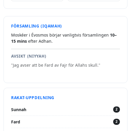
FÖRSAMLING (IQAMAH)
Moskéer i Évosmos börjar vanligtvis församlingen
10–
15 mins
efter Adhan.
AVSIKT (NIYYAH)
"Jag avser att be Fard av Fajr för Allahs skull."
RAKAT-UPPDELNING
Sunnah
2
Fard
2