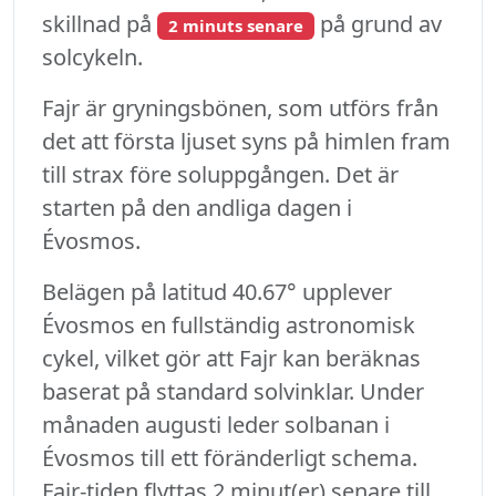
skillnad på
på grund av
2 minuts senare
solcykeln.
Fajr är gryningsbönen, som utförs från
det att första ljuset syns på himlen fram
till strax före soluppgången. Det är
starten på den andliga dagen i
Évosmos.
Belägen på latitud 40.67° upplever
Évosmos en fullständig astronomisk
cykel, vilket gör att Fajr kan beräknas
baserat på standard solvinklar. Under
månaden augusti leder solbanan i
Évosmos till ett föränderligt schema.
Fajr-tiden flyttas 2 minut(er) senare till