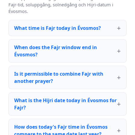
Fajr-tid, soluppgång, solnedgång och Hijri-datum i
Évosmos.
What time is Fajr today in Évosmos?
When does the Fajr window end in
Évosmos?
Is it permissible to combine Fajr with
another prayer?
What is the Hijri date today in Évosmos for
Fajr?
How does today's Fajr time in Évosmos
compare to the same date last year?