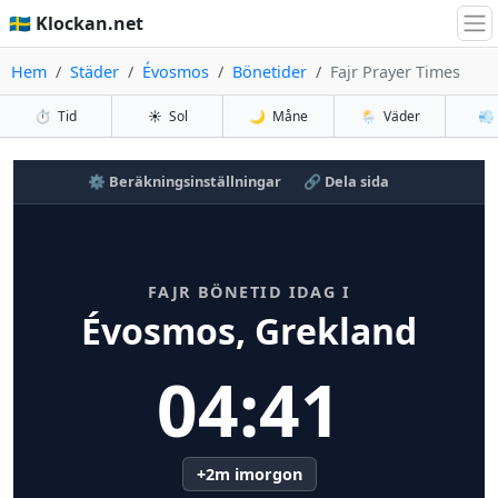
🇸🇪 Klockan.net
Hem
Städer
Évosmos
Bönetider
Fajr Prayer Times
⏱️
Tid
☀️
Sol
🌙
Måne
🌦️
Väder
💨
⚙️ Beräkningsinställningar
🔗 Dela sida
FAJR BÖNETID IDAG I
Évosmos, Grekland
04:41
+2m imorgon