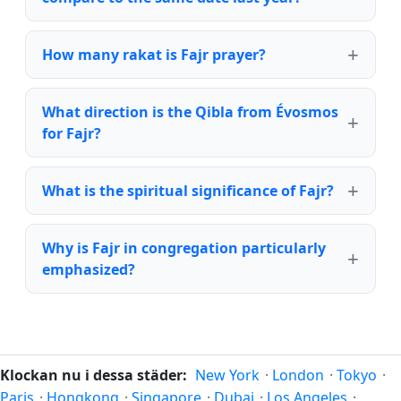
How many rakat is Fajr prayer?
What direction is the Qibla from Évosmos
for Fajr?
What is the spiritual significance of Fajr?
Why is Fajr in congregation particularly
emphasized?
Klockan nu i dessa städer:
New York
·
London
·
Tokyo
·
Paris
·
Hongkong
·
Singapore
·
Dubai
·
Los Angeles
·