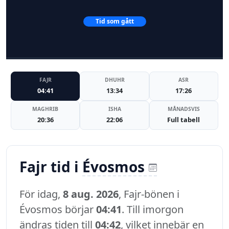
Tid som gått
FAJR
DHUHR
ASR
04:41
13:34
17:26
MAGHRIB
ISHA
MÅNADSVIS
20:36
22:06
Full tabell
Fajr tid i
Évosmos
För idag,
8 aug. 2026
, Fajr-bönen i
Évosmos börjar
04:41
. Till imorgon
ändras tiden till
04:42
, vilket innebär en