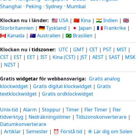
Shanghai
·
Peking
·
Sydney
·
Mumbai
Klockan nu i länder:
🇺🇸 USA
|
🇨🇳 Kina
|
🇮🇳 Indien
|
🇬🇧
Storbritannien
|
🇩🇪 Tyskland
|
🇯🇵 Japan
|
🇫🇷 Frankrike
|
🇨🇦 Kanada
|
🇦🇺 Australien
|
🇧🇷 Brasilien
|
Klockan nu i
tidszoner
:
UTC
|
GMT
|
CET
|
PST
|
MST
|
CST
|
EST
|
EET
|
IST
|
Kina (CST)
|
JST
|
AEST
|
SAST
|
MSK
|
NZST
|
Gratis
widgetar
för webbansvariga:
Gratis analog
klockwidget
|
Gratis digital klockwidget
|
Gratis
textklockwidget
|
Gratis ordklockwidget
Unix-tid
|
Alarm
|
Stoppur
|
Timer
|
Fler Timer
|
Fler
tidverktyg
|
Nedräkningstimer
|
Tidszonskonverterare
|
Datumkonverterare
|
Artiklar
|
Semester
|
⏰ Förstå tid
|
☀️ Lär dig om Solen