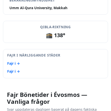
BERÄKNINGSMYNDIGHET
Umm Al-Qura University, Makkah
QIBLA-RIKTNING
🕋 138°
FAJR I NÄRLIGGANDE STÄDER
Fajr i →
Fajr i →
Fajr Bönetider i Évosmos —
Vanliga frågor
Svar uppdateras dagligen baserat på dagens faktiska