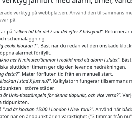
 verktyg jämfört med alarm, timer, värl
terade verktyg på webbplatsen. Använd den tillsammans med –
svar på.
arar på
"vilken tid blir det / var det efter X tidsrymd"
. Returnerar e
 och schemaläggning.
ig exakt klockan T"
. Bäst när du redan vet den önskade klocks
öppna alarmet förifyllt.
äkna ner N minuter/timmar i realtid med ett alarm i slutet"
. Bäs
iska sluttiden; timern ger dig den levande nedräkningen.
og detta?"
. Mäter förfluten tid från en manuell start.
klockan i stad X just nu?"
. Kalkylatorn fungerar tillsammans m
idpunkten i större städer.
d är Unix-tidsstämpeln för denna tidpunkt, och vice versa?"
. Var
a tidpunkten.
å
"vad är klockan 15:00 i London i New York?"
. Använd när båd
ator när en ändpunkt är en varaktighet ("3 timmar från nu") 