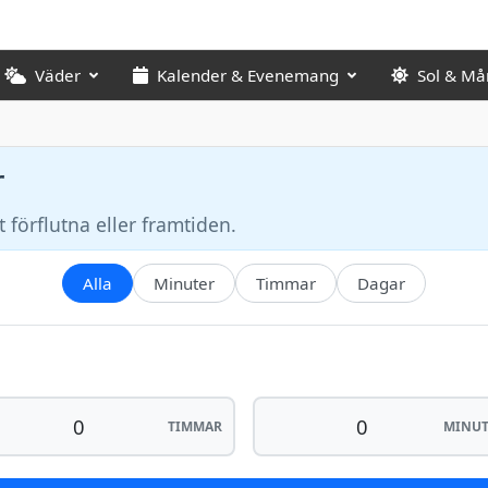
Väder
Kalender & Evenemang
Sol & Må
r
 förflutna eller framtiden.
Alla
Minuter
Timmar
Dagar
TIMMAR
MINUT