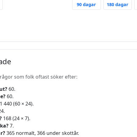
365 Days Ago
90 Days From Now
180
90 dagar
180 dagar
rade
ågor som folk oftast söker efter:
ut?
60.
e?
60.
1 440 (60 × 24).
4.
?
168 (24 × 7).
cka?
7.
år?
365 normalt, 366 under skottår.