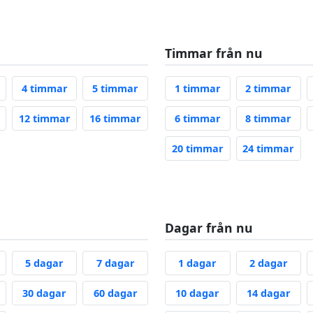
Timmar från nu
3 Hours Ago
4 Hours Ago
5 Hours Ago
1 Hour From Now
2 H
4 timmar
5 timmar
1 timmar
2 timmar
10 Hours Ago
12 Hours Ago
16 Hours Ago
6 Hours From Now
8 H
12 timmar
16 timmar
6 timmar
8 timmar
20 Hours From No
24 
20 timmar
24 timmar
Dagar från nu
 Days Ago
5 Days Ago
7 Days Ago
1 Day From Now
2 Da
5 dagar
7 dagar
1 dagar
2 dagar
21 Days Ago
30 Days Ago
60 Days Ago
10 Days From Now
14 D
30 dagar
60 dagar
10 dagar
14 dagar