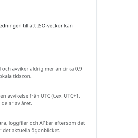
ledningen till att ISO-veckor kan
 och avviker aldrig mer än cirka 0,9
okala tidszon.
n avvikelse från UTC (t.ex. UTC+1,
delar av året.
ra, loggfiler och API:er eftersom det
r det aktuella ögonblicket.