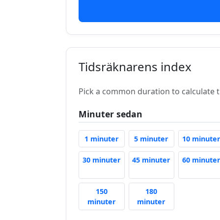
Tidsräknarens index
Pick a common duration to calculate t
Minuter sedan
1 Minute Ago
5 Minutes Ago
1 minuter
5 minuter
10 minute
30 Minutes Ago
45 Minutes Ag
30 minuter
45 minuter
60 minute
150
180
150 Minutes Ago
180 Minutes Ag
minuter
minuter