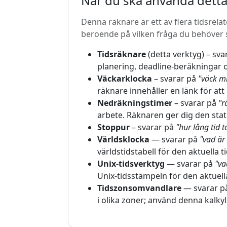
När du ska använda detta
Denna räknare är ett av flera tidsrela
beroende på vilken fråga du behöver 
Tidsräknare
(detta verktyg) – sv
planering, deadline-beräkningar
Väckarklocka
– svarar på
"väck m
räknare innehåller en länk för att 
Nedräkningstimer
– svarar på
"r
arbete. Räknaren ger dig den stat
Stoppur
– svarar på
"hur lång tid t
Världsklocka
— svarar på
"vad är 
världstidstabell för den aktuella t
Unix-tidsverktyg
— svarar på
"va
Unix-tidsstämpeln för den aktuell
Tidszonsomvandlare
— svarar p
i olika zoner; använd denna kalkyl