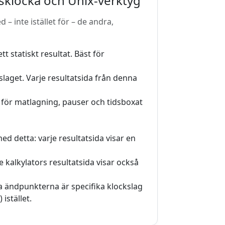
dsklocka och Unix-verktyg
 inte istället för – de andra,
tt statiskt resultat. Bäst för
laget. Varje resultatsida från denna
t för matlagning, pauser och tidsboxat
ed detta: varje resultatsida visar en
je kalkylators resultatsida visar också
a ändpunkterna är specifika klockslag
istället.