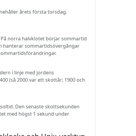
ehåller årets första torsdag.
På norra halvklotet börjar sommartid
naren hanterar sommartidsövergångar
a sommartidsförändringar.
ndern i linje med jordens
400 (så 2000 var ett skottår; 1900 och
elsoltid. Den senaste skottsekunden
ltatet med högst 1 sekund under