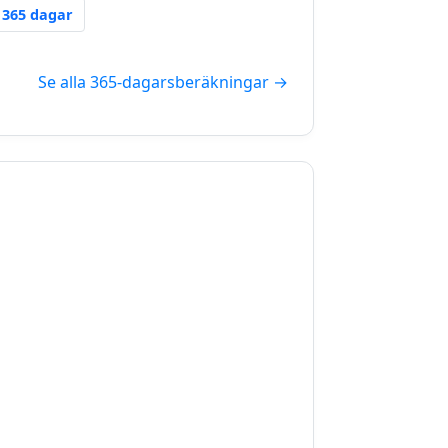
 Days From Now
365 Days From Now
365 dagar
Se alla 365-dagarsberäkningar →