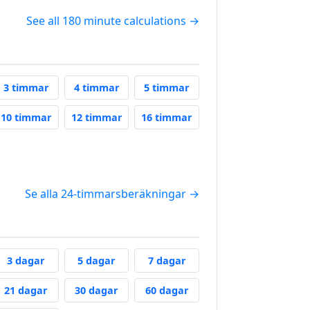
See all 180 minute calculations →
ours From Now
3 Hours From Now
4 Hours From Now
5 Hours From Now
3 timmar
4 timmar
5 timmar
ours From Now
10 Hours From Now
12 Hours From Now
16 Hours From Now
10 timmar
12 timmar
16 timmar
w
Hours From Now
Se alla 24-timmarsberäkningar →
ys From Now
3 Days From Now
5 Days From Now
7 Days From Now
3 dagar
5 dagar
7 dagar
ays From Now
21 Days From Now
30 Days From Now
60 Days From Now
21 dagar
30 dagar
60 dagar