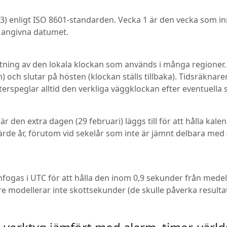
3) enligt ISO 8601-standarden. Vecka 1 är den vecka som inn
t angivna datumet.
ing av den lokala klockan som används i många regioner. 
am) och slutar på hösten (klockan ställs tillbaka). Tidsräk
återspeglar alltid den verkliga väggklockan efter eventuell
är den extra dagen (29 februari) läggs till för att hålla kale
ärde år, förutom vid sekelår som inte är jämnt delbara med 
infogas i UTC för att hålla den inom 0,9 sekunder från med
knare modellerar inte skottsekunder (de skulle påverka resu