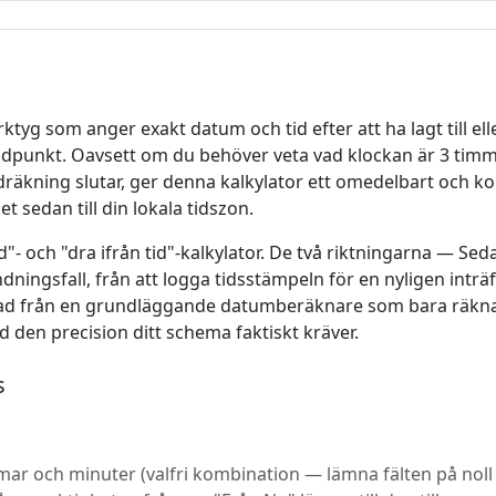
ktyg som anger exakt datum och tid efter att ha lagt till eller
dpunkt. Oavsett om du behöver veta vad klockan är 3 timmar
dräkning slutar, ger denna kalkylator ett omedelbart och k
 sedan till din lokala tidszon.
"- och "dra ifrån tid"-kalkylator. De två riktningarna — Seda
ningsfall, från att logga tidsstämpeln för en nyligen inträf
llnad från en grundläggande datumberäknare som bara räknar
d den precision ditt schema faktiskt kräver.
s
mar och minuter (valfri kombination — lämna fälten på noll