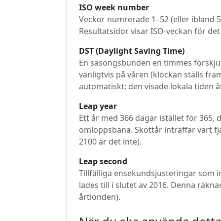
ISO week number
Veckor numrerade 1–52 (eller ibland 5
Resultatsidor visar ISO-veckan för de
DST (Daylight Saving Time)
En säsongsbunden en timmes förskjutn
vanligtvis på våren (klockan ställs fr
automatiskt; den visade lokala tiden 
Leap year
Ett år med 366 dagar istället för 365, d
omloppsbana. Skottår inträffar vart fj
2100 är det inte).
Leap second
Tillfälliga ensekundsjusteringar som 
lades till i slutet av 2016. Denna rä
årtionden).