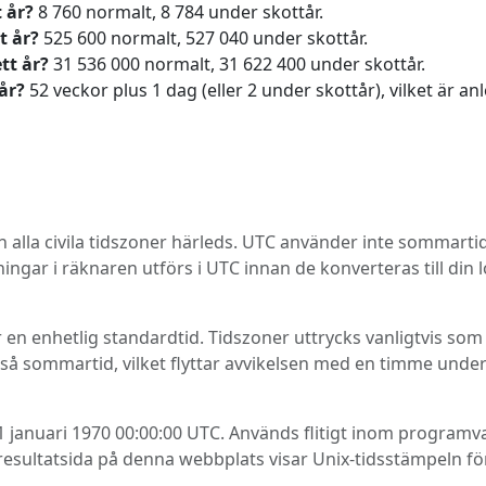
 år?
8 760 normalt, 8 784 under skottår.
t år?
525 600 normalt, 527 040 under skottår.
tt år?
31 536 000 normalt, 31 622 400 under skottår.
år?
52 veckor plus 1 dag (eller 2 under skottår), vilket är an
 alla civila tidszoner härleds. UTC använder inte sommartid
ingar i räknaren utförs i UTC innan de konverteras till din l
n enhetlig standardtid. Tidszoner uttrycks vanligtvis som e
 sommartid, vilket flyttar avvikelsen med en timme under 
1 januari 1970 00:00:00 UTC. Används flitigt inom programva
e resultatsida på denna webbplats visar Unix-tidsstämpeln fö