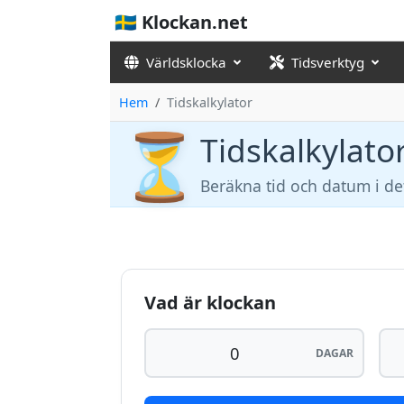
🇸🇪 Klockan.net
Världsklocka
Tidsverktyg
Hem
Tidskalkylator
⏳
Tidskalkylato
Beräkna tid och datum i det
Vad är klockan
DAGAR