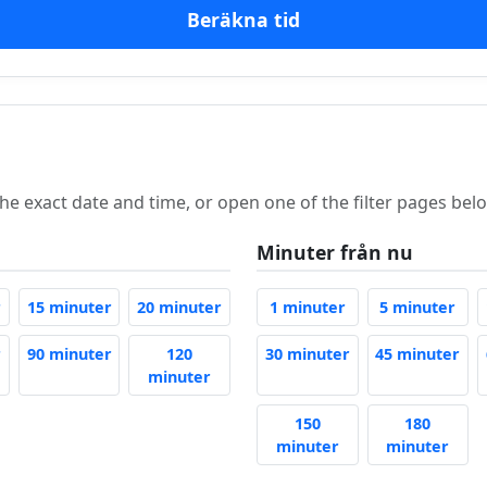
Beräkna tid
he exact date and time, or open one of the filter pages bel
Minuter från nu
10 Minutes Ago
15 Minutes Ago
20 Minutes Ago
1 Minute From No
5 M
r
15 minuter
20 minuter
1 minuter
5 minuter
o
60 Minutes Ago
90 Minutes Ago
30 Minutes From 
45 
r
90 minuter
120
30 minuter
45 minuter
120 Minutes Ago
minuter
150
180
o
150 Minutes From 
180 
minuter
minuter