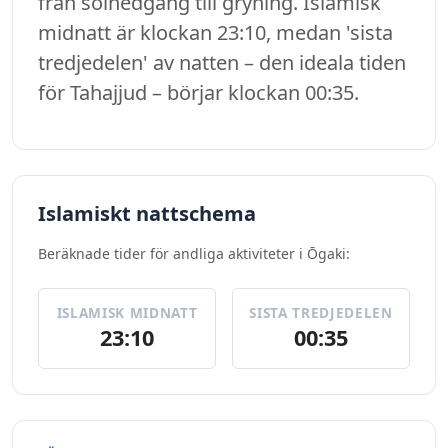
från solnedgång till gryning. Islamisk
midnatt är klockan 23:10, medan 'sista
tredjedelen' av natten – den ideala tiden
för Tahajjud – börjar klockan 00:35.
Islamiskt nattschema
Beräknade tider för andliga aktiviteter i Ōgaki:
ISLAMISK MIDNATT
SISTA TREDJEDELEN
23:10
00:35