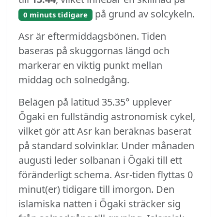
på grund av solcykeln.
0 minuts tidigare
Asr är eftermiddagsbönen. Tiden
baseras på skuggornas längd och
markerar en viktig punkt mellan
middag och solnedgång.
Belägen på latitud 35.35° upplever
Ōgaki en fullständig astronomisk cykel,
vilket gör att Asr kan beräknas baserat
på standard solvinklar. Under månaden
augusti leder solbanan i Ōgaki till ett
föränderligt schema. Asr-tiden flyttas 0
minut(er) tidigare till imorgon. Den
islamiska natten i Ōgaki sträcker sig