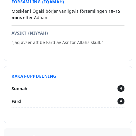
FÖRSAMLING (IQAMAH)
Moskéer i Ōgaki börjar vanligtvis församlingen
10–15
mins
efter Adhan.
AVSIKT (NIYYAH)
"Jag avser att be Fard av Asr för Allahs skull."
RAKAT-UPPDELNING
Sunnah
4
Fard
4