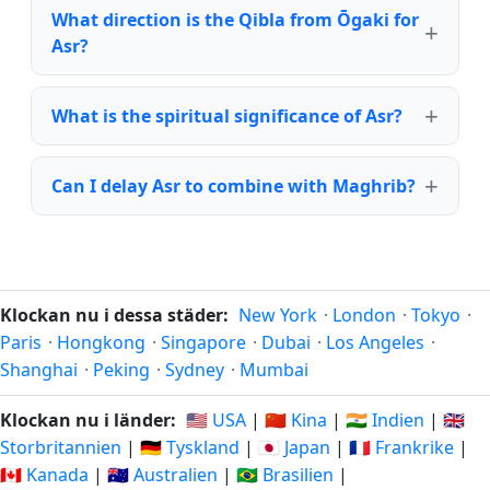
What direction is the Qibla from Ōgaki for
Asr?
What is the spiritual significance of Asr?
Can I delay Asr to combine with Maghrib?
Klockan nu i dessa städer:
New York
·
London
·
Tokyo
·
Paris
·
Hongkong
·
Singapore
·
Dubai
·
Los Angeles
·
Shanghai
·
Peking
·
Sydney
·
Mumbai
Klockan nu i länder:
🇺🇸 USA
|
🇨🇳 Kina
|
🇮🇳 Indien
|
🇬🇧
Storbritannien
|
🇩🇪 Tyskland
|
🇯🇵 Japan
|
🇫🇷 Frankrike
|
🇨🇦 Kanada
|
🇦🇺 Australien
|
🇧🇷 Brasilien
|