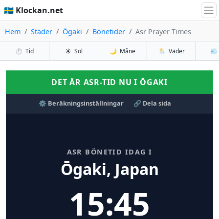
🇸🇪 Klockan.net
Hem
Städer
Ōgaki
Bönetider
Asr Prayer Times
⏱️
Tid
☀️
Sol
🌙
Måne
🌦️
Väder
💨
DET ÄR ASR-TID NU I ŌGAKI
⚙️ Beräkningsinställningar
🔗 Dela sida
ASR BÖNETID IDAG I
Ōgaki, Japan
15:45