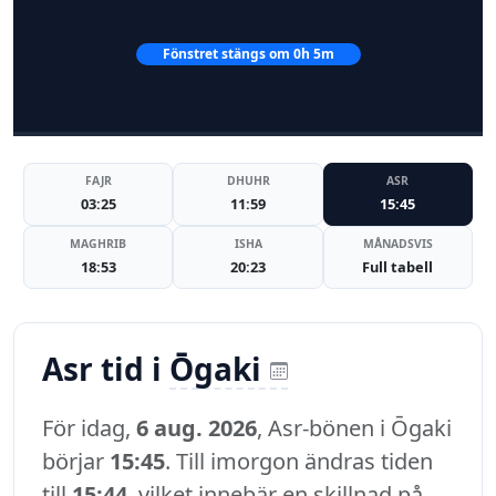
Fönstret stängs om 0h 5m
FAJR
DHUHR
ASR
03:25
11:59
15:45
MAGHRIB
ISHA
MÅNADSVIS
18:53
20:23
Full tabell
Asr tid i
Ōgaki
För idag,
6 aug. 2026
, Asr-bönen i Ōgaki
börjar
15:45
. Till imorgon ändras tiden
till
15:44
, vilket innebär en skillnad på