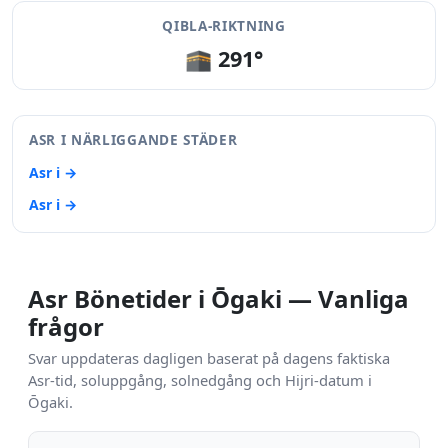
QIBLA-RIKTNING
🕋 291°
ASR I NÄRLIGGANDE STÄDER
Asr i →
Asr i →
Asr Bönetider i Ōgaki — Vanliga
frågor
Svar uppdateras dagligen baserat på dagens faktiska
Asr-tid, soluppgång, solnedgång och Hijri-datum i
Ōgaki.