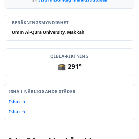
BERÄKNINGSMYNDIGHET
Umm Al-Qura University, Makkah
QIBLA-RIKTNING
🕋 291°
ISHA I NÄRLIGGANDE STÄDER
Isha i →
Isha i →