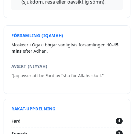
(sjukdom, resa eller oavsiktlig sömn).
FÖRSAMLING (IQAMAH)
Moskéer i Ōgaki börjar vanligtvis församlingen
10–15
mins
efter Adhan.
AVSIKT (NIYYAH)
"Jag avser att be Fard av Isha för Allahs skull."
RAKAT-UPPDELNING
Fard
4
Sunnah
2