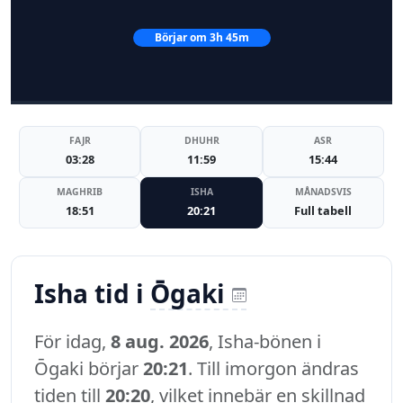
Börjar om 3h 45m
FAJR
DHUHR
ASR
03:28
11:59
15:44
MAGHRIB
ISHA
MÅNADSVIS
18:51
20:21
Full tabell
Isha tid i
Ōgaki
För idag,
8 aug. 2026
, Isha-bönen i
Ōgaki börjar
20:21
. Till imorgon ändras
tiden till
20:20
, vilket innebär en skillnad