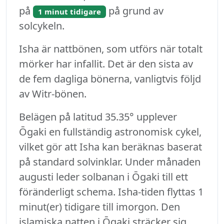
på
på grund av
1 minut tidigare
solcykeln.
Isha är nattbönen, som utförs när totalt
mörker har infallit. Det är den sista av
de fem dagliga bönerna, vanligtvis följd
av Witr-bönen.
Belägen på latitud 35.35° upplever
Ōgaki en fullständig astronomisk cykel,
vilket gör att Isha kan beräknas baserat
på standard solvinklar. Under månaden
augusti leder solbanan i Ōgaki till ett
föränderligt schema. Isha-tiden flyttas 1
minut(er) tidigare till imorgon. Den
islamiska natten i Ōgaki sträcker sig