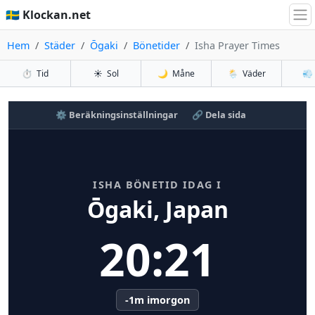
🇸🇪 Klockan.net
Hem
Städer
Ōgaki
Bönetider
Isha Prayer Times
⏱️
Tid
☀️
Sol
🌙
Måne
🌦️
Väder
💨
⚙️ Beräkningsinställningar
🔗 Dela sida
ISHA BÖNETID IDAG I
Ōgaki, Japan
20:21
-1m imorgon