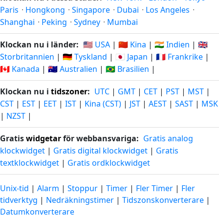
Paris
·
Hongkong
·
Singapore
·
Dubai
·
Los Angeles
·
Shanghai
·
Peking
·
Sydney
·
Mumbai
Klockan nu i länder:
🇺🇸 USA
|
🇨🇳 Kina
|
🇮🇳 Indien
|
🇬🇧
Storbritannien
|
🇩🇪 Tyskland
|
🇯🇵 Japan
|
🇫🇷 Frankrike
|
🇨🇦 Kanada
|
🇦🇺 Australien
|
🇧🇷 Brasilien
|
Klockan nu i
tidszoner
:
UTC
|
GMT
|
CET
|
PST
|
MST
|
CST
|
EST
|
EET
|
IST
|
Kina (CST)
|
JST
|
AEST
|
SAST
|
MSK
|
NZST
|
Gratis
widgetar
för webbansvariga:
Gratis analog
klockwidget
|
Gratis digital klockwidget
|
Gratis
textklockwidget
|
Gratis ordklockwidget
Unix-tid
|
Alarm
|
Stoppur
|
Timer
|
Fler Timer
|
Fler
tidverktyg
|
Nedräkningstimer
|
Tidszonskonverterare
|
Datumkonverterare