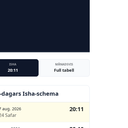
ISHA
MÅNADSVIS
20:11
Full tabell
-dagars Isha-schema
20:11
7 aug. 2026
24 Safar