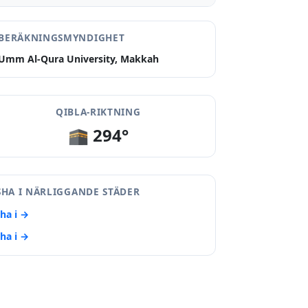
BERÄKNINGSMYNDIGHET
Umm Al-Qura University, Makkah
QIBLA-RIKTNING
🕋 294°
SHA I NÄRLIGGANDE STÄDER
sha i →
sha i →