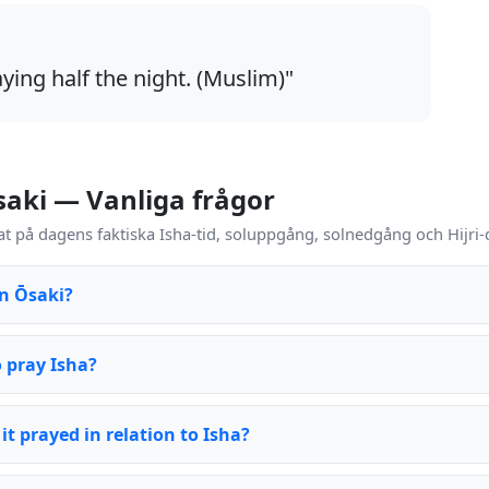
aying half the night. (Muslim)"
saki — Vanliga frågor
t på dagens faktiska Isha-tid, soluppgång, solnedgång och Hijri-
in Ōsaki?
o pray Isha?
it prayed in relation to Isha?