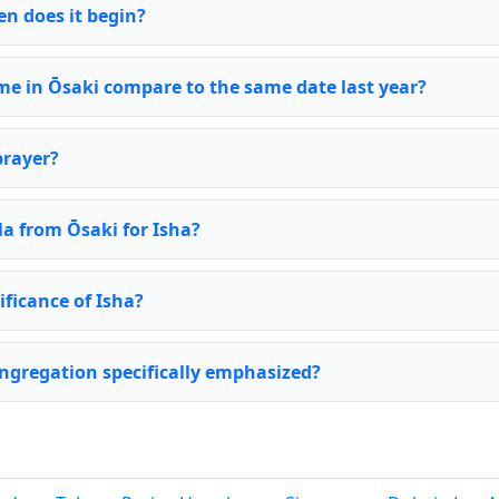
n does it begin?
me in Ōsaki compare to the same date last year?
prayer?
la from Ōsaki for Isha?
ificance of Isha?
ongregation specifically emphasized?