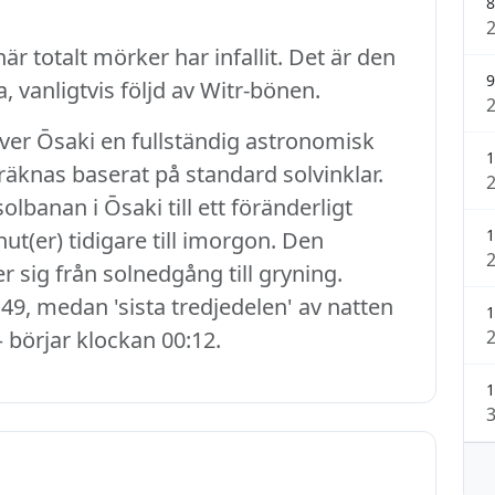
8
r totalt mörker har infallit. Det är den
9
, vanligtvis följd av Witr-bönen.
ever Ōsaki en fullständig astronomisk
1
eräknas baserat på standard solvinklar.
banan i Ōsaki till ett föränderligt
1
ut(er) tidigare till imorgon. Den
r sig från solnedgång till gryning.
49, medan 'sista tredjedelen' av natten
1
– börjar klockan 00:12.
1