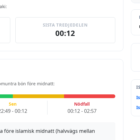
aki:
SISTA TREDJEDELEN
00:12
uppmuntra bön före midnatt:
I
I
Sen
Nödfall
I
22:49 - 00:12
00:12 - 02:57
a före islamisk midnatt (halvvägs mellan