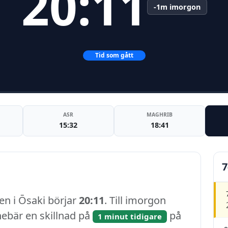
20:11
-1m imorgon
Tid som gått
ASR
MAGHRIB
15:32
18:41
7
en i Ōsaki börjar
20:11
. Till imorgon
nnebär en skillnad på
på
1 minut tidigare