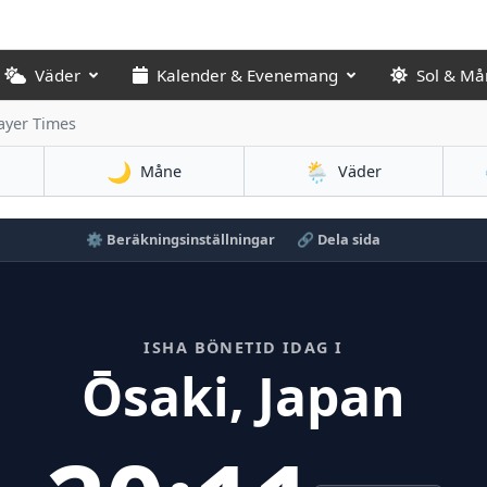
Väder
Kalender & Evenemang
Sol & Må
ayer Times
🌙
🌦️
Måne
Väder
⚙️ Beräkningsinställningar
🔗 Dela sida
ISHA BÖNETID IDAG I
Ōsaki, Japan