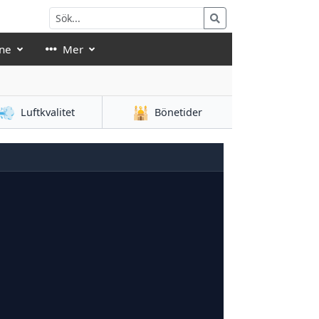
ne
Mer
💨
🕌
Luftkvalitet
Bönetider