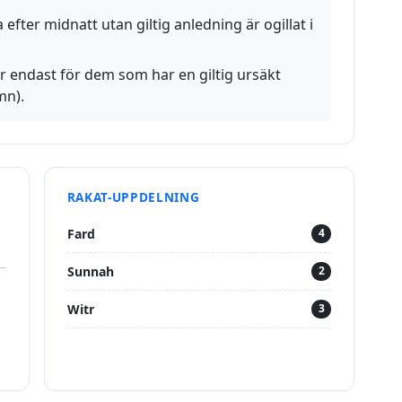
 efter midnatt utan giltig anledning är ogillat i
r endast för dem som har en giltig ursäkt
mn).
RAKAT-UPPDELNING
Fard
4
Sunnah
2
Witr
3