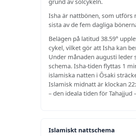
grund av solcykeln.
Isha är nattbönen, som utförs nä
sista av de fem dagliga bönerna
Belägen på latitud 38.59° uppl
cykel, vilket gör att Isha kan b
Under månaden augusti leder sol
schema. Isha-tiden flyttas 1 min
islamiska natten i Ōsaki sträcke
Islamisk midnatt är klockan 22:
– den ideala tiden för Tahajjud 
Islamiskt nattschema