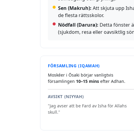
Sen (Makruh):
Att skjuta upp Isha
de flesta rättsskolor.
Nödfall (Darura):
Detta fönster ä
(sjukdom, resa eller oavsiktlig sö
FÖRSAMLING (IQAMAH)
Moskéer i Ōsaki börjar vanligtvis
församlingen
10–15 mins
efter Adhan.
AVSIKT (NIYYAH)
"Jag avser att be Fard av Isha för Allahs
skull."