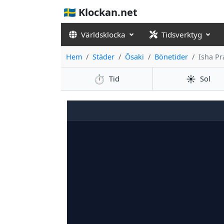
🇸🇪 Klockan.net
Världsklocka
Tidsverktyg
Hem
Städer
Ōsaki
Bönetider
Isha Pr
⏱️
☀️
Tid
Sol