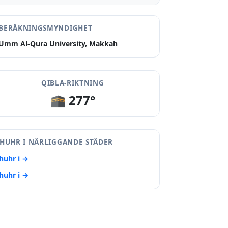
BERÄKNINGSMYNDIGHET
Umm Al-Qura University, Makkah
QIBLA-RIKTNING
🕋 277°
HUHR I NÄRLIGGANDE STÄDER
huhr i →
huhr i →