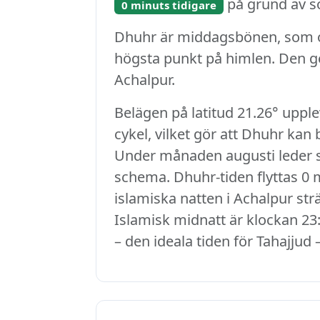
på grund av so
0 minuts tidigare
Dhuhr är middagsbönen, som ob
högsta punkt på himlen. Den ge
Achalpur.
Belägen på latitud 21.26° uppl
cykel, vilket gör att Dhuhr kan
Under månaden augusti leder sol
schema. Dhuhr-tiden flyttas 0 m
islamiska natten i Achalpur strä
Islamisk midnatt är klockan 23:
– den ideala tiden för Tahajjud 