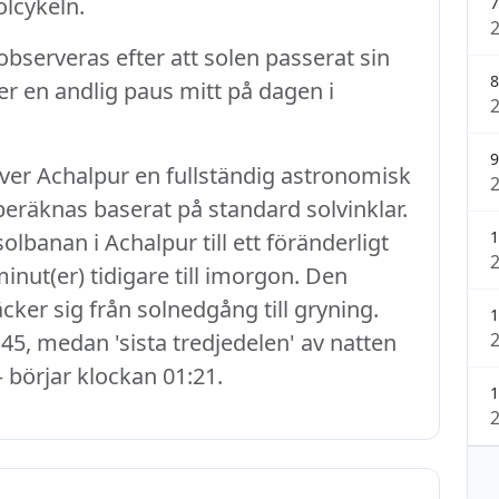
lcykeln.
7
serveras efter att solen passerat sin
8
r en andlig paus mitt på dagen i
9
ever Achalpur en fullständig astronomisk
 beräknas baserat på standard solvinklar.
1
banan i Achalpur till ett föränderligt
inut(er) tidigare till imorgon. Den
cker sig från solnedgång till gryning.
1
45, medan 'sista tredjedelen' av natten
– börjar klockan 01:21.
1