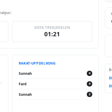
chalpur:
SISTA TREDJEDELEN
01:21
RAKAT-UPPDELNING
D
Sunnah
4
D
Fard
4
D
Sunnah
2