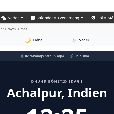
Väder
Kalender & Evenemang
Sol & Må
hr Prayer Times
🌙
🌦️
Måne
Väder
⚙️ Beräkningsinställningar
🔗 Dela sida
DHUHR BÖNETID IDAG I
Achalpur, Indien