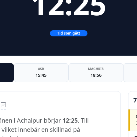
12:25
Tid som gått
ASR
MAGHRIB
15:45
18:56
7
önen i Achalpur börjar
12:25
. Till
, vilket innebär en skillnad på