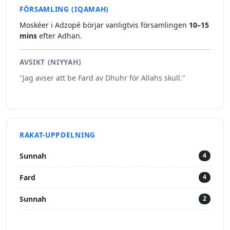
FÖRSAMLING (IQAMAH)
Moskéer i Adzopé börjar vanligtvis församlingen
10–15
mins
efter Adhan.
AVSIKT (NIYYAH)
"Jag avser att be Fard av Dhuhr för Allahs skull."
RAKAT-UPPDELNING
Sunnah
4
Fard
4
Sunnah
2