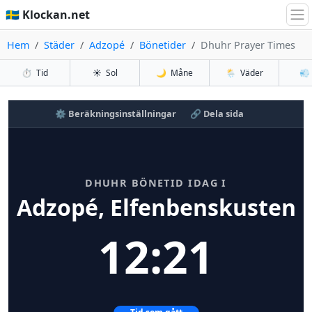
🇸🇪 Klockan.net
Hem
Städer
Adzopé
Bönetider
Dhuhr Prayer Times
⏱️
Tid
☀️
Sol
🌙
Måne
🌦️
Väder
💨
⚙️ Beräkningsinställningar
🔗 Dela sida
DHUHR BÖNETID IDAG I
Adzopé, Elfenbenskusten
12:21