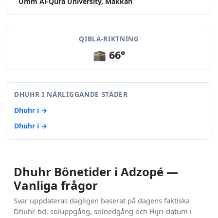
Umm Al-Qura University, Makkah
QIBLA-RIKTNING
🕋 66°
DHUHR I NÄRLIGGANDE STÄDER
Dhuhr i →
Dhuhr i →
Dhuhr Bönetider i Adzopé —
Vanliga frågor
Svar uppdateras dagligen baserat på dagens faktiska
Dhuhr-tid, soluppgång, solnedgång och Hijri-datum i