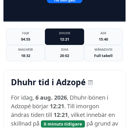
Tid som gått
FAJR
DHUHR
ASR
04:55
12:21
15:40
MAGHRIB
ISHA
MÅNADSVIS
18:32
20:02
Full tabell
Dhuhr tid i
Adzopé
För idag,
6 aug. 2026
, Dhuhr-bönen i
Adzopé börjar
12:21
. Till imorgon
ändras tiden till
12:21
, vilket innebär en
skillnad på
på grund av
0 minuts tidigare