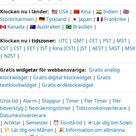
Klockan nu i länder:
🇺🇸 USA
|
🇨🇳 Kina
|
🇮🇳 Indien
|
🇬🇧
Storbritannien
|
🇩🇪 Tyskland
|
🇯🇵 Japan
|
🇫🇷 Frankrike
|
🇨🇦 Kanada
|
🇦🇺 Australien
|
🇧🇷 Brasilien
|
Klockan nu i
tidszoner
:
UTC
|
GMT
|
CET
|
PST
|
MST
|
CST
|
EST
|
EET
|
IST
|
Kina (CST)
|
JST
|
AEST
|
SAST
|
MSK
|
NZST
|
Gratis
widgetar
för webbansvariga:
Gratis analog
klockwidget
|
Gratis digital klockwidget
|
Gratis
textklockwidget
|
Gratis ordklockwidget
Unix-tid
|
Alarm
|
Stoppur
|
Timer
|
Fler Timer
|
Fler
tidverktyg
|
Nedräkningstimer
|
Tidszonskonverterare
|
Datumkonverterare
|
Artiklar
|
Semester
|
⏰ Förstå tid
|
☀️ Lär dig om Solen
|
🌕 Lär dig om Månen
|
🎉 Information om allmänna