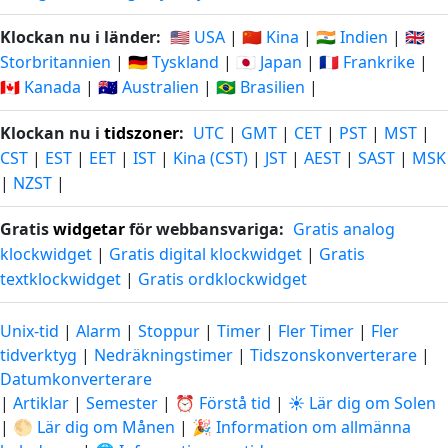
Klockan nu i länder:
🇺🇸 USA
|
🇨🇳 Kina
|
🇮🇳 Indien
|
🇬🇧
Storbritannien
|
🇩🇪 Tyskland
|
🇯🇵 Japan
|
🇫🇷 Frankrike
|
🇨🇦 Kanada
|
🇦🇺 Australien
|
🇧🇷 Brasilien
|
Klockan nu i
tidszoner
:
UTC
|
GMT
|
CET
|
PST
|
MST
|
CST
|
EST
|
EET
|
IST
|
Kina (CST)
|
JST
|
AEST
|
SAST
|
MSK
|
NZST
|
Gratis
widgetar
för webbansvariga:
Gratis analog
klockwidget
|
Gratis digital klockwidget
|
Gratis
textklockwidget
|
Gratis ordklockwidget
Unix-tid
|
Alarm
|
Stoppur
|
Timer
|
Fler Timer
|
Fler
tidverktyg
|
Nedräkningstimer
|
Tidszonskonverterare
|
Datumkonverterare
|
Artiklar
|
Semester
|
⏰ Förstå tid
|
☀️ Lär dig om Solen
|
🌕 Lär dig om Månen
|
🎉 Information om allmänna