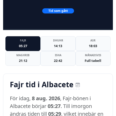
Tid som gått
FAJR
DHUHR
ASR
05:27
14:13
18:03
MAGHRIB
ISHA
MÅNADSVIS
21:12
22:42
Full tabell
Fajr tid i
Albacete
För idag,
8 aug. 2026
, Fajr-bönen i
Albacete börjar
05:27
. Till imorgon
ändras tiden till
05:29
, vilket innebär en