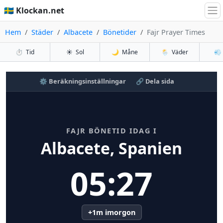
🇸🇪 Klockan.net
Hem
Städer
Albacete
Bönetider
Fajr Prayer Times
⏱️
Tid
☀️
Sol
🌙
Måne
🌦️
Väder
💨
⚙️ Beräkningsinställningar
🔗 Dela sida
FAJR BÖNETID IDAG I
Albacete, Spanien
05:27
+1m imorgon