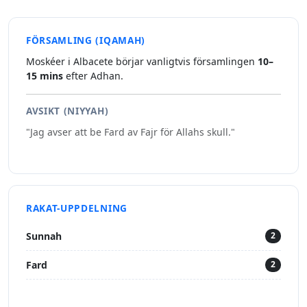
FÖRSAMLING (IQAMAH)
Moskéer i Albacete börjar vanligtvis församlingen
10–
15 mins
efter Adhan.
AVSIKT (NIYYAH)
"Jag avser att be Fard av Fajr för Allahs skull."
RAKAT-UPPDELNING
Sunnah
2
Fard
2