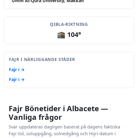
Umm Al-Qura University, Makkah
QIBLA-RIKTNING
🕋 104°
FAJR I NÄRLIGGANDE STÄDER
Fajr i →
Fajr i →
Fajr Bönetider i Albacete —
Vanliga frågor
Svar uppdateras dagligen baserat på dagens faktiska
Fajr-tid, soluppgång, solnedgång och Hijri-datum i