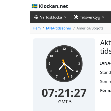
🇸🇪 Klockan.net
Världsklocka
Tidsverktyg
Hem
IANA-tidszoner
America/Bogota
Akt
07:21:28
tid
12
11
1
10
2
IANA
9
3
8
4
Stand
7
5
6
Somm
07:21:28
För n
GMT-5