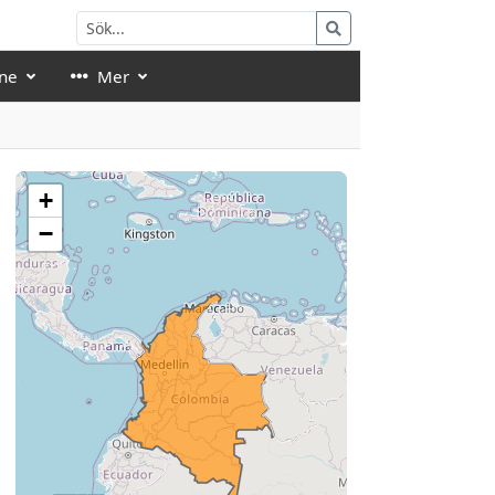
ne
Mer
+
−