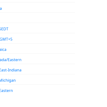
a
5EDT
/GMT+5
aica
ada/Eastern
East-Indiana
Michigan
Eastern