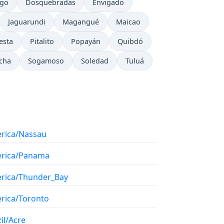
ago
Dosquebradas
Envigado
Jaguarundi
Magangué
Maicao
esta
Pitalito
Popayán
Quibdó
cha
Sogamoso
Soledad
Tuluá
rica/Nassau
rica/Panama
rica/Thunder_Bay
rica/Toronto
il/Acre