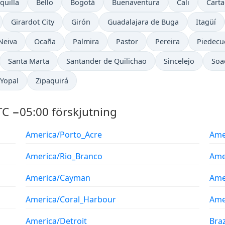
quilla
Bello
Bogotá
Buenaventura
Cali
Cart
Girardot City
Girón
Guadalajara de Buga
Itagüí
Neiva
Ocaña
Palmira
Pastor
Pereira
Piedecu
Santa Marta
Santander de Quilichao
Sincelejo
Soa
Yopal
Zipaquirá
C −05:00 förskjutning
America/Porto_Acre
Ame
America/Rio_Branco
Ame
America/Cayman
Ame
America/Coral_Harbour
Ame
America/Detroit
Braz