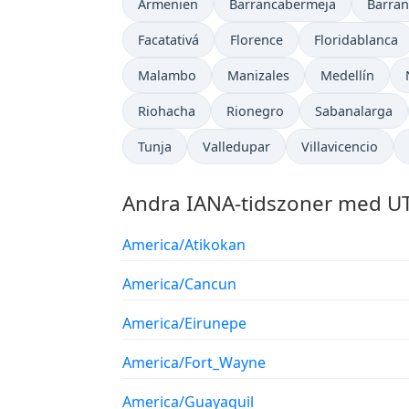
Armenien
Barrancabermeja
Barran
Facatativá
Florence
Floridablanca
Malambo
Manizales
Medellín
Riohacha
Rionegro
Sabanalarga
Tunja
Valledupar
Villavicencio
Andra IANA-tidszoner med UT
America/Atikokan
America/Cancun
America/Eirunepe
America/Fort_Wayne
America/Guayaquil