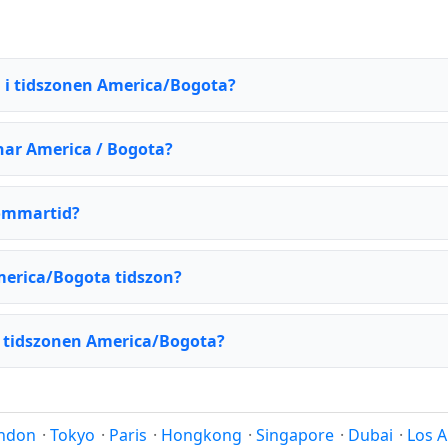
n i tidszonen America/Bogota?
har America / Bogota?
sommartid?
merica/Bogota tidszon?
i tidszonen America/Bogota?
ndon
·
Tokyo
·
Paris
·
Hongkong
·
Singapore
·
Dubai
·
Los A