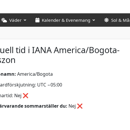
Väder
Kalender & Evenemang
Sol & Må
uell tid i IANA America/Bogota-
szon
-namn:
America/Bogota
ardförskjutning: UTC −05:00
artid: Nej ❌
ärvarande sommarställer du:
Nej
❌