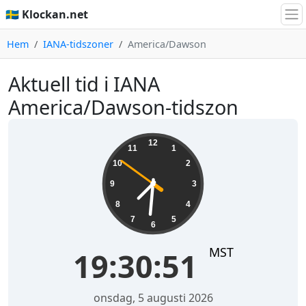
🇸🇪 Klockan.net
Hem
IANA-tidszoner
America/Dawson
Aktuell tid i IANA
America/Dawson-tidszon
19:30:51
12
11
1
10
2
9
3
8
4
7
5
6
MST
19:30:51
onsdag, 5 augusti 2026