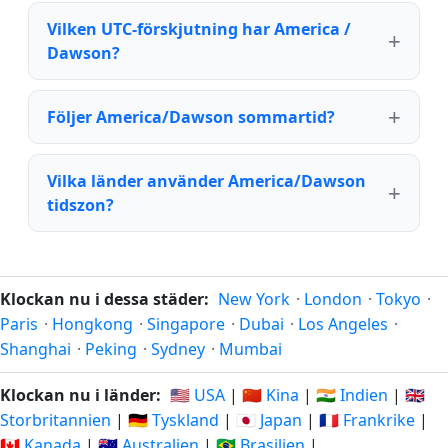
Vilken UTC-förskjutning har America /
Dawson?
Följer America/Dawson sommartid?
Vilka länder använder America/Dawson
tidszon?
Klockan nu i dessa städer:
New York
·
London
·
Tokyo
·
Paris
·
Hongkong
·
Singapore
·
Dubai
·
Los Angeles
·
Shanghai
·
Peking
·
Sydney
·
Mumbai
Klockan nu i länder:
🇺🇸 USA
|
🇨🇳 Kina
|
🇮🇳 Indien
|
🇬🇧
Storbritannien
|
🇩🇪 Tyskland
|
🇯🇵 Japan
|
🇫🇷 Frankrike
|
🇨🇦 Kanada
|
🇦🇺 Australien
|
🇧🇷 Brasilien
|