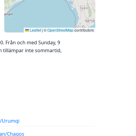
Leaflet
|
©
OpenStreetMap
contributors
00. Från och med Sunday, 9
n tillämpar inte sommartid,
a/Urumqi
ian/Chagos