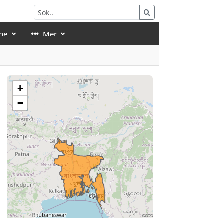
ne
Mer
+
−