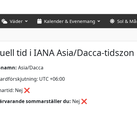
Väder
Kalender & Evenemang
Sol & Må
uell tid i IANA Asia/Dacca-tidszon
-namn:
Asia/Dacca
ardförskjutning: UTC +06:00
artid: Nej ❌
ärvarande sommarställer du:
Nej
❌