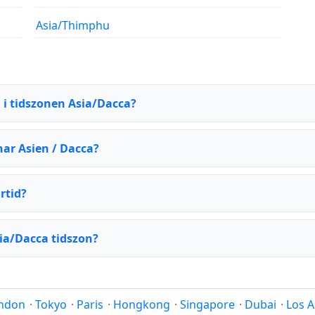
Asia/Thimphu
n i tidszonen Asia/Dacca?
har Asien / Dacca?
rtid?
ia/Dacca tidszon?
ndon
·
Tokyo
·
Paris
·
Hongkong
·
Singapore
·
Dubai
·
Los A