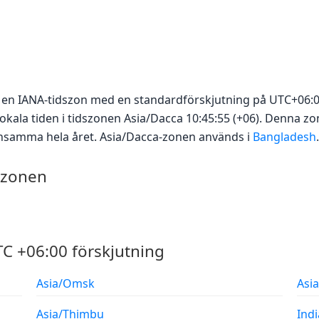
är en IANA-tidszon med en standardförskjutning på UTC+06:
okala tiden i tidszonen Asia/Dacca 10:45:55 (+06). Denna zo
densamma hela året. Asia/Dacca-zonen används i
Bangladesh
.
szonen
C +06:00 förskjutning
Asia/Omsk
Asi
Asia/Thimbu
Ind