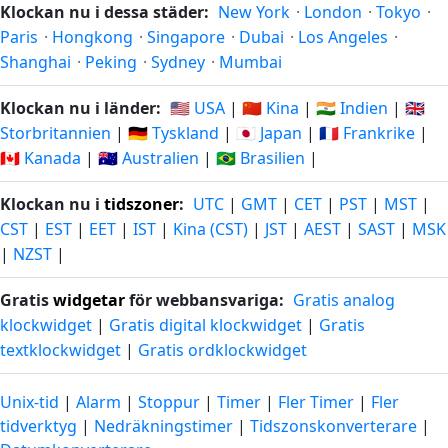
Klockan nu i dessa städer:
New York
·
London
·
Tokyo
·
Paris
·
Hongkong
·
Singapore
·
Dubai
·
Los Angeles
·
Shanghai
·
Peking
·
Sydney
·
Mumbai
Klockan nu i länder:
🇺🇸 USA
|
🇨🇳 Kina
|
🇮🇳 Indien
|
🇬🇧
Storbritannien
|
🇩🇪 Tyskland
|
🇯🇵 Japan
|
🇫🇷 Frankrike
|
🇨🇦 Kanada
|
🇦🇺 Australien
|
🇧🇷 Brasilien
|
Klockan nu i
tidszoner
:
UTC
|
GMT
|
CET
|
PST
|
MST
|
CST
|
EST
|
EET
|
IST
|
Kina (CST)
|
JST
|
AEST
|
SAST
|
MSK
|
NZST
|
Gratis
widgetar
för webbansvariga:
Gratis analog
klockwidget
|
Gratis digital klockwidget
|
Gratis
textklockwidget
|
Gratis ordklockwidget
Unix-tid
|
Alarm
|
Stoppur
|
Timer
|
Fler Timer
|
Fler
tidverktyg
|
Nedräkningstimer
|
Tidszonskonverterare
|