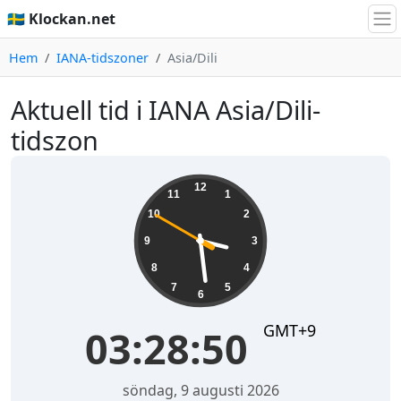
🇸🇪 Klockan.net
Hem
IANA-tidszoner
Asia/Dili
Aktuell tid i IANA Asia/Dili-
tidszon
03:28:51
12
11
1
10
2
9
3
8
4
7
5
6
GMT+9
03:28:51
söndag, 9 augusti 2026