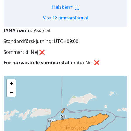
⛶
Helskärm
Visa 12-timmarsformat
IANA-namn:
Asia/Dili
Standardförskjutning: UTC +09:00
Sommartid: Nej ❌
För närvarande sommarställer du:
Nej
❌
+
−