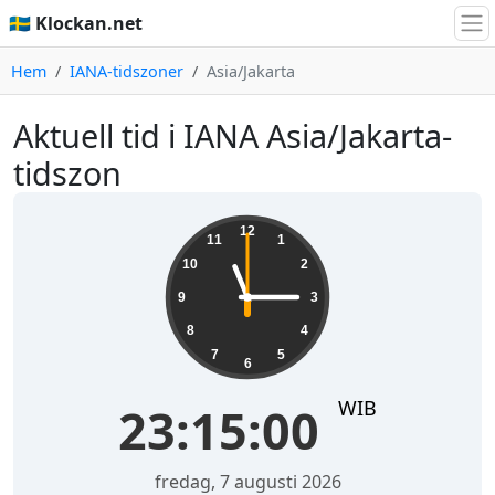
🇸🇪 Klockan.net
Hem
IANA-tidszoner
Asia/Jakarta
Aktuell tid i IANA Asia/Jakarta-
tidszon
23:15:00
12
11
1
10
2
9
3
8
4
7
5
6
WIB
23:15:00
fredag, 7 augusti 2026