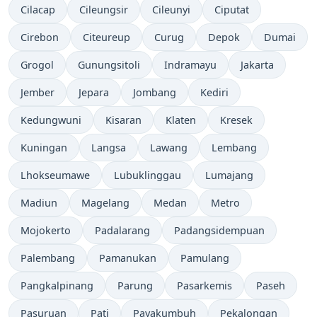
Cilacap
Cileungsir
Cileunyi
Ciputat
Cirebon
Citeureup
Curug
Depok
Dumai
Grogol
Gunungsitoli
Indramayu
Jakarta
Jember
Jepara
Jombang
Kediri
Kedungwuni
Kisaran
Klaten
Kresek
Kuningan
Langsa
Lawang
Lembang
Lhokseumawe
Lubuklinggau
Lumajang
Madiun
Magelang
Medan
Metro
Mojokerto
Padalarang
Padangsidempuan
Palembang
Pamanukan
Pamulang
Pangkalpinang
Parung
Pasarkemis
Paseh
Pasuruan
Pati
Payakumbuh
Pekalongan