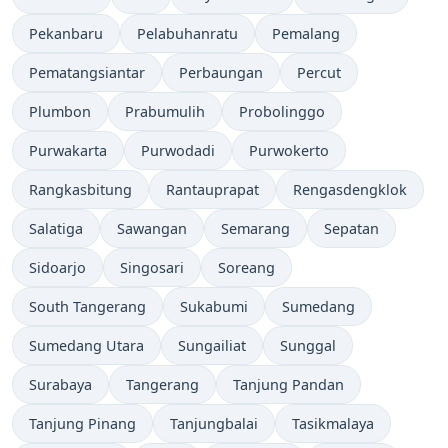
Pekanbaru
Pelabuhanratu
Pemalang
Pematangsiantar
Perbaungan
Percut
Plumbon
Prabumulih
Probolinggo
Purwakarta
Purwodadi
Purwokerto
Rangkasbitung
Rantauprapat
Rengasdengklok
Salatiga
Sawangan
Semarang
Sepatan
Sidoarjo
Singosari
Soreang
South Tangerang
Sukabumi
Sumedang
Sumedang Utara
Sungailiat
Sunggal
Surabaya
Tangerang
Tanjung Pandan
Tanjung Pinang
Tanjungbalai
Tasikmalaya