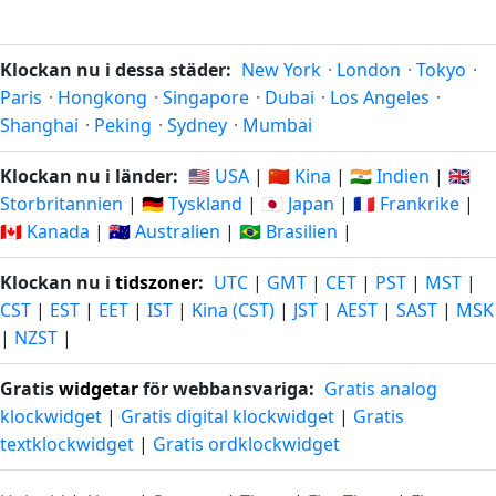
Klockan nu i dessa städer:
New York
·
London
·
Tokyo
·
Paris
·
Hongkong
·
Singapore
·
Dubai
·
Los Angeles
·
Shanghai
·
Peking
·
Sydney
·
Mumbai
Klockan nu i länder:
🇺🇸 USA
|
🇨🇳 Kina
|
🇮🇳 Indien
|
🇬🇧
Storbritannien
|
🇩🇪 Tyskland
|
🇯🇵 Japan
|
🇫🇷 Frankrike
|
🇨🇦 Kanada
|
🇦🇺 Australien
|
🇧🇷 Brasilien
|
Klockan nu i
tidszoner
:
UTC
|
GMT
|
CET
|
PST
|
MST
|
CST
|
EST
|
EET
|
IST
|
Kina (CST)
|
JST
|
AEST
|
SAST
|
MSK
|
NZST
|
Gratis
widgetar
för webbansvariga:
Gratis analog
klockwidget
|
Gratis digital klockwidget
|
Gratis
textklockwidget
|
Gratis ordklockwidget