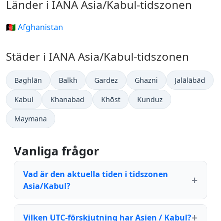
Länder i IANA Asia/Kabul-tidszonen
🇦🇫 Afghanistan
Städer i IANA Asia/Kabul-tidszonen
Baghlān
Balkh
Gardez
Ghazni
Jalālābād
Kabul
Khanabad
Khōst
Kunduz
Maymana
Vanliga frågor
Vad är den aktuella tiden i tidszonen
Asia/Kabul?
Vilken UTC-förskjutning har Asien / Kabul?