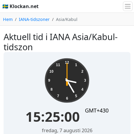
🇸🇪 Klockan.net
Hem
IANA-tidszoner
Asia/Kabul
Aktuell tid i IANA Asia/Kabul-
tidszon
15:25:00
12
11
1
10
2
9
3
8
4
7
5
6
GMT+430
15:25:00
fredag, 7 augusti 2026