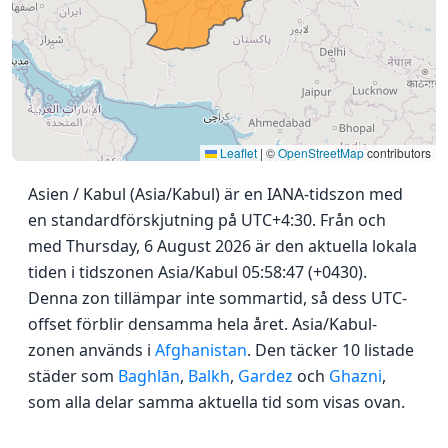
Leaflet
|
©
OpenStreetMap
contributors
Asien / Kabul (Asia/Kabul) är en IANA-tidszon med
en standardförskjutning på UTC+4:30. Från och
med Thursday, 6 August 2026 är den aktuella lokala
tiden i tidszonen Asia/Kabul 05:58:47 (+0430).
Denna zon tillämpar inte sommartid, så dess UTC-
offset förblir densamma hela året. Asia/Kabul-
zonen används i
Afghanistan
. Den täcker 10 listade
städer som
Baghlān
,
Balkh
,
Gardez
och
Ghazni
,
som alla delar samma aktuella tid som visas ovan.