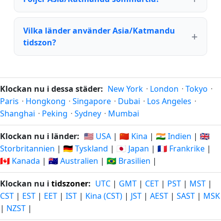
Vilka länder använder Asia/Katmandu
tidszon?
Klockan nu i dessa städer:
New York
·
London
·
Tokyo
·
Paris
·
Hongkong
·
Singapore
·
Dubai
·
Los Angeles
·
Shanghai
·
Peking
·
Sydney
·
Mumbai
Klockan nu i länder:
🇺🇸 USA
|
🇨🇳 Kina
|
🇮🇳 Indien
|
🇬🇧
Storbritannien
|
🇩🇪 Tyskland
|
🇯🇵 Japan
|
🇫🇷 Frankrike
|
🇨🇦 Kanada
|
🇦🇺 Australien
|
🇧🇷 Brasilien
|
Klockan nu i
tidszoner
:
UTC
|
GMT
|
CET
|
PST
|
MST
|
CST
|
EST
|
EET
|
IST
|
Kina (CST)
|
JST
|
AEST
|
SAST
|
MSK
|
NZST
|