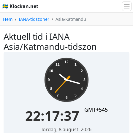
🇸🇪 Klockan.net
Hem
IANA-tidszoner
Asia/Katmandu
Aktuell tid i IANA
Asia/Katmandu-tidszon
22:17:37
12
11
1
10
2
9
3
8
4
7
5
6
GMT+545
22:17:37
lördag, 8 augusti 2026