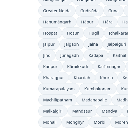
Greater Noida
Gudivāda
Guna
Hanumāngarh
Hāpur
Håra
Ha
Hospet
Hosūr
Hugli
Ichalkaran
Jaipur
Jalgaon
Jālna
Jalpāiguri
Jīnd
Jūnāgadh
Kadapa
Kaithal
Kanpur
Kāraikkudi
Karīmnagar
Kharagpur
Khardah
Khurja
Ki
Kumarapalayam
Kumbakonam
Kur
Machilīpatnam
Madanapalle
Madh
Malkajgiri
Mandsaur
Mandya
Mohali
Monghyr
Morbi
Moren