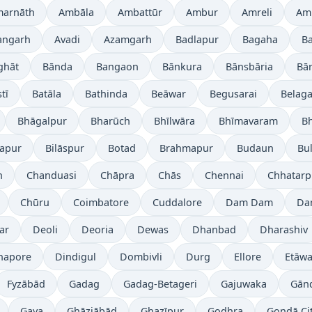
arnāth
Ambāla
Ambattūr
Ambur
Amreli
Amr
angarh
Avadi
Azamgarh
Badlapur
Bagaha
B
ghāt
Bānda
Bangaon
Bānkura
Bānsbāria
Bā
tī
Batāla
Bathinda
Beāwar
Begusarai
Belaga
Bhāgalpur
Bharūch
Bhīlwāra
Bhīmavaram
B
japur
Bilāspur
Botad
Brahmapur
Budaun
Bu
h
Chanduasi
Chāpra
Chās
Chennai
Chhatarp
Chūru
Coimbatore
Cuddalore
Dam Dam
Da
ar
Deoli
Deoria
Dewas
Dhanbad
Dharashiv
napore
Dindigul
Dombivli
Durg
Ellore
Etāw
Fyzābād
Gadag
Gadag-Betageri
Gajuwaka
Gān
Gaya
Ghāziābād
Ghazīpur
Godhra
Gondā Ci