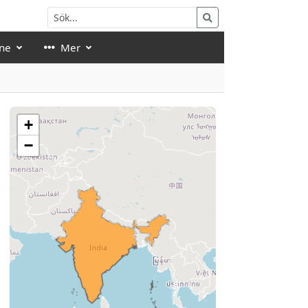
ne
Mer
+
−