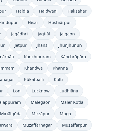
pur
Haldia
Haldwani
Hālīsahar
Hindupur
Hisar
Hoshiārpur
r
Jagādhri
Jagtiāl
Jaigaon
pur
Jetpur
Jhānsi
Jhunjhunūn
mārhāti
Kanchipuram
Kānchrāpāra
ammam
Khandwa
Khanna
nanagar
Kūkatpalli
Kulti
ur
Loni
Lucknow
Ludhiāna
alappuram
Mālegaon
Māler Kotla
Miriālgūda
Mirzāpur
Moga
rwāra
Muzaffarnagar
Muzaffarpur