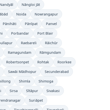
Nandyāl
Nāngloi Jāt
ābād
Noida
Nowrangapur
Pānihāti
Pānīpat
Panvel
ni
Porbandar
Port Blair
ullapur
Raebareli
Rāichūr
Ramagundam
Rāmgundam
Robertsonpet
Rohtak
Roorkee
Sawāi Mādhopur
Secunderabad
hillong
Shimla
Shimoga
i
Sirsa
Sītāpur
Sivakasi
rendranagar
Suriāpet
ssur
Tiruchirappalli
Tirunelveli