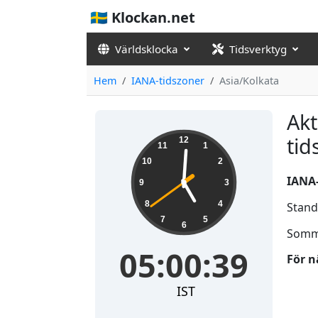
🇸🇪 Klockan.net
Världsklocka
Tidsverktyg
Hem
IANA-tidszoner
Asia/Kolkata
Akt
05:00:39
tid
12
11
1
10
2
IANA
9
3
8
4
Stand
7
5
6
Somm
05:00:39
För n
IST