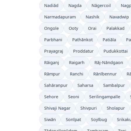
Nadiād
Nagda
Nāgercoil
Nagp
Narmadapuram
Nashik
Navadwip
Ongole
Ooty
Orai
Palakkad
Parbhani
Pathānkot
Patiāla
Pa
Prayagraj
Proddatur
Pudukkottai
Rāiganj
Raigarh
Rāj-Nāndgaon
Rāmpur
Ranchi
Rānībennur
Rā
Sahāranpur
Saharsa
Sambalpur
Sehore
Seoni
Serilingampalle
Shivaji Nagar
Shivpuri
Sholapur
Siwān
Sonīpat
Soyībug
Srikak
Tādepallegūdem
Tambaram
Teni