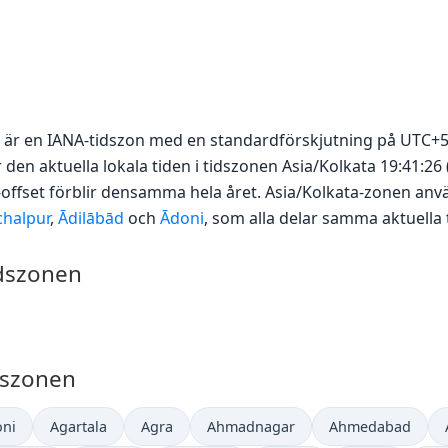
a) är en IANA-tidszon med en standardförskjutning på UTC+
en aktuella lokala tiden i tidszonen Asia/Kolkata 19:41:26 
offset förblir densamma hela året. Asia/Kolkata-zonen anv
chalpur
,
Ādilābād
och
Ādoni
, som alla delar samma aktuella 
idszonen
idszonen
ni
Agartala
Agra
Ahmadnagar
Ahmedabad