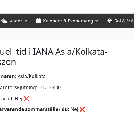
Väder
Kalender & Evenemang
Sol & Må
uell tid i IANA Asia/Kolkata-
szon
-namn:
Asia/Kolkata
ardförskjutning: UTC +5:30
artid: Nej ❌
ärvarande sommarställer du:
Nej
❌