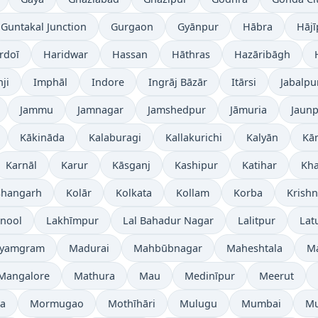
Guntakal Junction
Gurgaon
Gyānpur
Hābra
Hājī
rdoī
Haridwar
Hassan
Hāthras
Hazāribāgh
ji
Imphāl
Indore
Ingrāj Bāzār
Itārsi
Jabalpu
Jammu
Jamnagar
Jamshedpur
Jāmuria
Jaun
Kākināda
Kalaburagi
Kallakurichi
Kalyān
Kā
Karnāl
Karur
Kāsganj
Kashipur
Katihar
Kh
shangarh
Kolār
Kolkata
Kollam
Korba
Krish
nool
Lakhīmpur
Lal Bahadur Nagar
Lalitpur
Lat
yamgram
Madurai
Mahbūbnagar
Maheshtala
M
Mangalore
Mathura
Mau
Medinīpur
Meerut
a
Mormugao
Mothīhāri
Mulugu
Mumbai
Mu