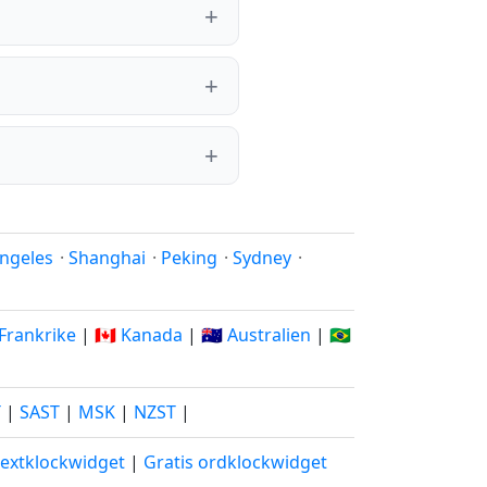
ngeles
·
Shanghai
·
Peking
·
Sydney
·
 Frankrike
|
🇨🇦 Kanada
|
🇦🇺 Australien
|
🇧🇷
T
|
SAST
|
MSK
|
NZST
|
textklockwidget
|
Gratis ordklockwidget