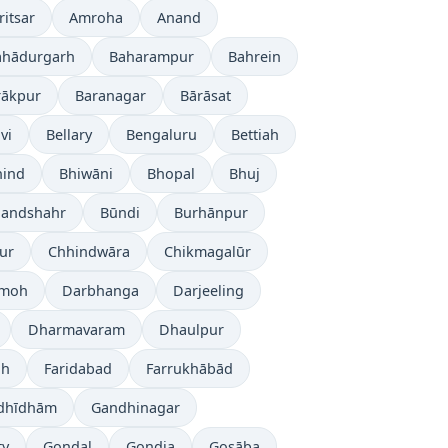
itsar
Amroha
Anand
ahādurgarh
Baharampur
Bahrein
rākpur
Baranagar
Bārāsat
vi
Bellary
Bengaluru
Bettiah
hind
Bhiwāni
Bhopal
Bhuj
landshahr
Būndi
Burhānpur
ur
Chhindwāra
Chikmagalūr
moh
Darbhanga
Darjeeling
Dharmavaram
Dhaulpur
ah
Faridabad
Farrukhābād
dhīdhām
Gandhinagar
ty
Gondal
Gondia
Gosāba