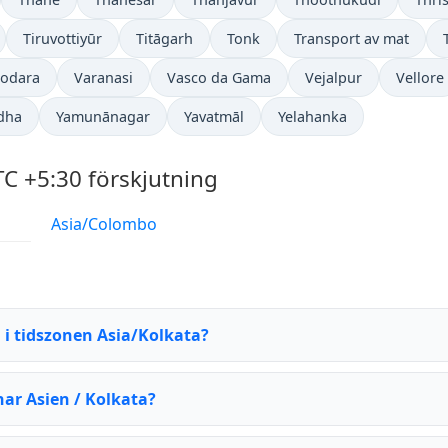
Tiruvottiyūr
Titāgarh
Tonk
Transport av mat
odara
Varanasi
Vasco da Gama
Vejalpur
Vellore
dha
Yamunānagar
Yavatmāl
Yelahanka
C +5:30 förskjutning
Asia/Colombo
 i tidszonen Asia/Kolkata?
har Asien / Kolkata?