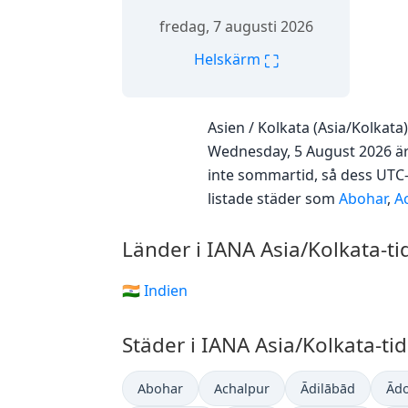
fredag, 7 augusti 2026
⛶
Helskärm
Asien / Kolkata (Asia/Kolkat
Wednesday, 5 August 2026 är d
inte sommartid, så dess UTC-
listade städer som
Abohar
,
A
Länder i IANA Asia/Kolkata-t
🇮🇳 Indien
Städer i IANA Asia/Kolkata-t
Abohar
Achalpur
Ādilābād
Ādo