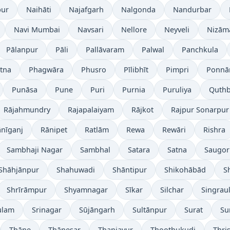
ur
Naihāti
Najafgarh
Nalgonda
Nandurbar
Navi Mumbai
Navsari
Nellore
Neyveli
Nizām
Pālanpur
Pāli
Pallāvaram
Palwal
Panchkula
tna
Phagwāra
Phusro
Pīlibhīt
Pimpri
Ponnā
Punāsa
Pune
Puri
Purnia
Puruliya
Quthb
Rājahmundry
Rajapalaiyam
Rājkot
Rajpur Sonarpur
nīganj
Rānipet
Ratlām
Rewa
Rewāri
Rishra
Sambhaji Nagar
Sambhal
Satara
Satna
Saugor
Shāhjānpur
Shahuwadi
Shāntipur
Shikohābād
S
Shrīrāmpur
Shyamnagar
Sīkar
Silchar
Singraul
ulam
Srinagar
Sūjāngarh
Sultānpur
Surat
Su
Thāne
Thānesar
Thanjavur
Thoothukudi
Thri