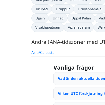
Tirupati
Tiruppur
Tiruvannāmalai
Ujjain
Unnāo
Uppal Kalan
Vad
Visakhapatnam
Vizianagaram
War
Andra IANA-tidszoner med UT
Asia/Calcutta
Vanliga frågor
Vad är den aktuella tiden
Vilken UTC-förskjutning 