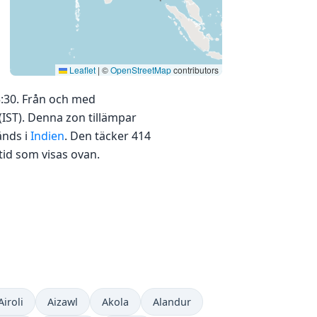
Leaflet
|
©
OpenStreetMap
contributors
5:30. Från och med
(IST). Denna zon tillämpar
änds i
Indien
. Den täcker 414
tid som visas ovan.
Airoli
Aizawl
Akola
Alandur