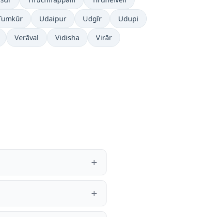
Tumkūr
Udaipur
Udgīr
Udupi
Verāval
Vidisha
Virār