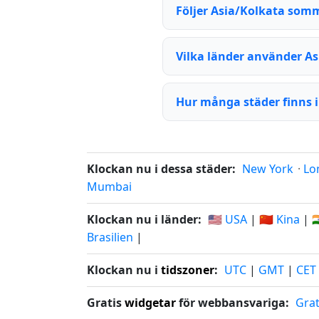
Följer Asia/Kolkata som
Vilka länder använder As
Hur många städer finns i
Klockan nu i dessa städer:
New York
·
Lo
Mumbai
Klockan nu i länder:
🇺🇸 USA
|
🇨🇳 Kina
|

Brasilien
|
Klockan nu i
tidszoner
:
UTC
|
GMT
|
CET
Gratis
widgetar
för webbansvariga:
Grat