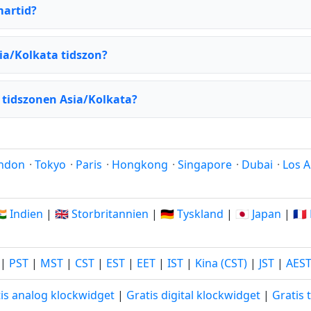
martid?
ia/Kolkata tidszon?
 tidszonen Asia/Kolkata?
ndon
·
Tokyo
·
Paris
·
Hongkong
·
Singapore
·
Dubai
·
Los A
🇳 Indien
|
🇬🇧 Storbritannien
|
🇩🇪 Tyskland
|
🇯🇵 Japan
|
🇫
|
PST
|
MST
|
CST
|
EST
|
EET
|
IST
|
Kina (CST)
|
JST
|
AES
is analog klockwidget
|
Gratis digital klockwidget
|
Gratis 