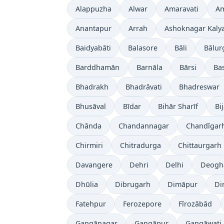
Alappuzha
Alwar
Amaravati
Am
Anantapur
Arrah
Ashoknagar Kaly
Baidyabāti
Balasore
Bāli
Bālur
Barddhamān
Barnāla
Bārsi
Bas
Bhadrakh
Bhadrāvati
Bhadreswar
Bhusāval
Bīdar
Bihār Sharīf
Bi
Chānda
Chandannagar
Chandīgar
Chirmiri
Chitradurga
Chittaurgarh
Davangere
Dehri
Delhi
Deogh
Dhūlia
Dibrugarh
Dimāpur
Di
Fatehpur
Ferozepore
Fīrozābād
Gangānagar
Gangāpur
Gangāwati