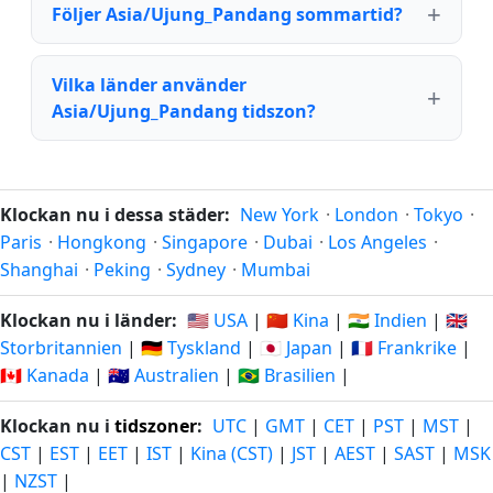
Följer Asia/Ujung_Pandang sommartid?
Vilka länder använder
Asia/Ujung_Pandang tidszon?
Klockan nu i dessa städer:
New York
·
London
·
Tokyo
·
Paris
·
Hongkong
·
Singapore
·
Dubai
·
Los Angeles
·
Shanghai
·
Peking
·
Sydney
·
Mumbai
Klockan nu i länder:
🇺🇸 USA
|
🇨🇳 Kina
|
🇮🇳 Indien
|
🇬🇧
Storbritannien
|
🇩🇪 Tyskland
|
🇯🇵 Japan
|
🇫🇷 Frankrike
|
🇨🇦 Kanada
|
🇦🇺 Australien
|
🇧🇷 Brasilien
|
Klockan nu i
tidszoner
:
UTC
|
GMT
|
CET
|
PST
|
MST
|
CST
|
EST
|
EET
|
IST
|
Kina (CST)
|
JST
|
AEST
|
SAST
|
MSK
|
NZST
|