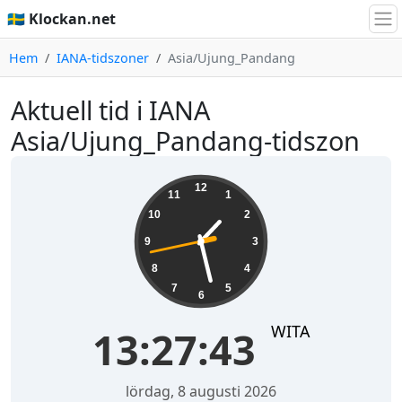
🇸🇪 Klockan.net
Hem
IANA-tidszoner
Asia/Ujung_Pandang
Aktuell tid i IANA
Asia/Ujung_Pandang-tidszon
13:27:43
12
11
1
10
2
9
3
8
4
7
5
6
WITA
13:27:43
lördag, 8 augusti 2026