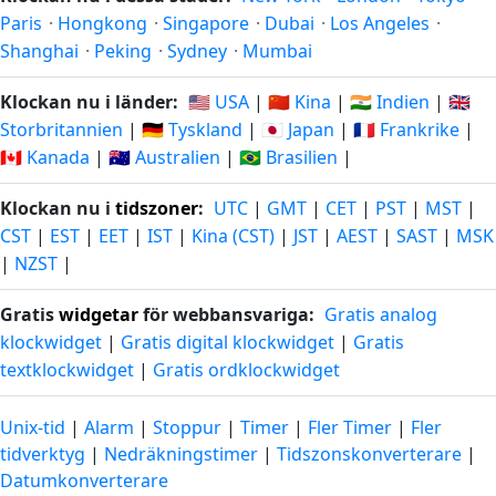
Paris
·
Hongkong
·
Singapore
·
Dubai
·
Los Angeles
·
Shanghai
·
Peking
·
Sydney
·
Mumbai
Klockan nu i länder:
🇺🇸 USA
|
🇨🇳 Kina
|
🇮🇳 Indien
|
🇬🇧
Storbritannien
|
🇩🇪 Tyskland
|
🇯🇵 Japan
|
🇫🇷 Frankrike
|
🇨🇦 Kanada
|
🇦🇺 Australien
|
🇧🇷 Brasilien
|
Klockan nu i
tidszoner
:
UTC
|
GMT
|
CET
|
PST
|
MST
|
CST
|
EST
|
EET
|
IST
|
Kina (CST)
|
JST
|
AEST
|
SAST
|
MSK
|
NZST
|
Gratis
widgetar
för webbansvariga:
Gratis analog
klockwidget
|
Gratis digital klockwidget
|
Gratis
textklockwidget
|
Gratis ordklockwidget
Unix-tid
|
Alarm
|
Stoppur
|
Timer
|
Fler Timer
|
Fler
tidverktyg
|
Nedräkningstimer
|
Tidszonskonverterare
|
Datumkonverterare