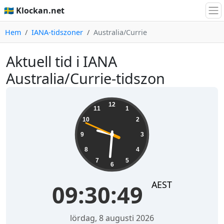
🇸🇪 Klockan.net
Hem
IANA-tidszoner
Australia/Currie
Aktuell tid i IANA
Australia/Currie-tidszon
09:30:49
12
11
1
10
2
9
3
8
4
7
5
6
AEST
09:30:49
lördag, 8 augusti 2026