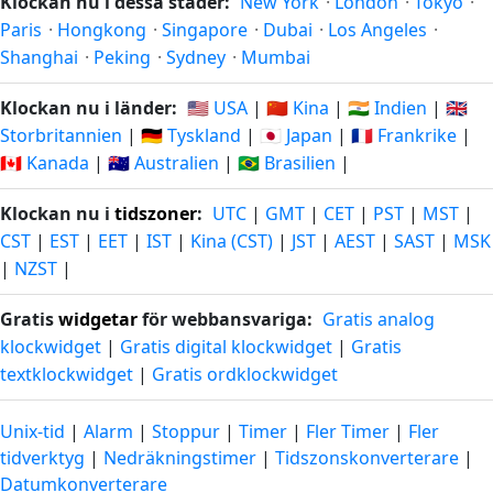
Klockan nu i dessa städer:
New York
·
London
·
Tokyo
·
Paris
·
Hongkong
·
Singapore
·
Dubai
·
Los Angeles
·
Shanghai
·
Peking
·
Sydney
·
Mumbai
Klockan nu i länder:
🇺🇸 USA
|
🇨🇳 Kina
|
🇮🇳 Indien
|
🇬🇧
Storbritannien
|
🇩🇪 Tyskland
|
🇯🇵 Japan
|
🇫🇷 Frankrike
|
🇨🇦 Kanada
|
🇦🇺 Australien
|
🇧🇷 Brasilien
|
Klockan nu i
tidszoner
:
UTC
|
GMT
|
CET
|
PST
|
MST
|
CST
|
EST
|
EET
|
IST
|
Kina (CST)
|
JST
|
AEST
|
SAST
|
MSK
|
NZST
|
Gratis
widgetar
för webbansvariga:
Gratis analog
klockwidget
|
Gratis digital klockwidget
|
Gratis
textklockwidget
|
Gratis ordklockwidget
Unix-tid
|
Alarm
|
Stoppur
|
Timer
|
Fler Timer
|
Fler
tidverktyg
|
Nedräkningstimer
|
Tidszonskonverterare
|
Datumkonverterare