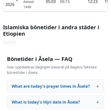
05:03
06:15
12:23
15:
Awwal
2026
1448
Islamiska bönetider i andra städer i
Etiopien
Bönetider i Āsela — FAQ
Svar uppdateras dagligen baserat på dagens faktiska
bönestider i Āsela.
What are today's prayer times in Āsela?
What is today's Hijri date in Āsela?