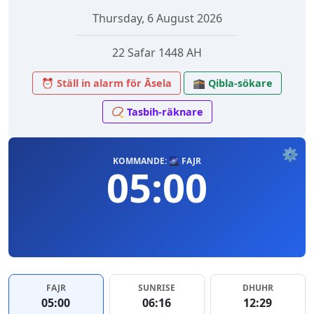
Thursday, 6 August 2026
22 Safar 1448 AH
⏰ Ställ in alarm för Āsela
🕋 Qibla-sökare
📿 Tasbih-räknare
⚙️
KOMMANDE: 🌌 FAJR
05:00
FAJR
SUNRISE
DHUHR
05:00
06:16
12:29