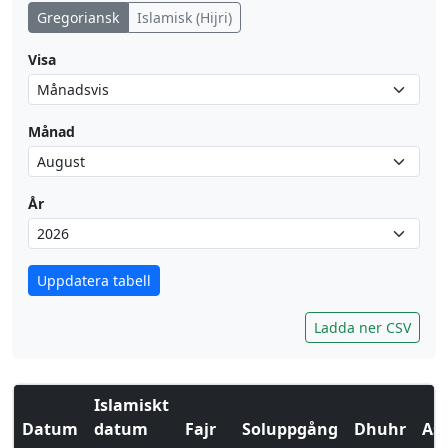
Gregoriansk
Islamisk (Hijri)
Visa
Månad
År
Uppdatera tabell
Ladda ner CSV
Islamiskt
Datum
datum
Fajr
Soluppgång
Dhuhr
Asr