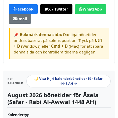
Facebook
X / Twitter
WhatsApp
Email
📌 Bokmärk denna sida:
Dagliga bönetider
ändras baserat på solens position. Tryck på
Ctrl
+ D
(Windows) eller
Cmd + D
(Mac) för att spara
denna sida och kontrollera tiderna dagligen.
🌙 Visa Hijri kalenderbönetider för Safar
BYT
KALENDER
1448 AH →
August 2026 bönetider för Āsela
(Safar - Rabi Al-Awwal 1448 AH)
Kalendertyp