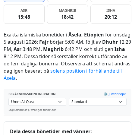
ASR
MAGHRIB
ISHA
15:48
18:42
20:12
Exakta islamiska bönetider i
Āsela, Etiopien
för onsdag
5 augusti 2026:
Fajr
börjar 5:00 AM, följt av
Dhuhr
12:29
PM,
Asr
3:48 PM,
Maghrib
6:42 PM och slutligen
Isha
8:12 PM. Dessa tider säkerställer korrekt utförande av
de fem dagliga bönerna. Observera att schemat ändras
dagligen baserat på
solens position i förhållande till
Āsela
.
⚙️ Justeringar
BERÄKNINGSKONFIGURATION
Inga manuella justeringar tillämpade
Leaflet
Dela dessa bönetider med vänner: