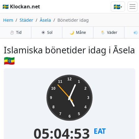
🇸🇪
🇸🇪 Klockan.net
▾
Hem
Städer
Āsela
Bönetider idag
⏱️
Tid
☀️
Sol
🌙
Måne
🌦️
Väder
💨
Islamiska bönetider idag i Āsela
🇪🇹
12
11
1
10
2
9
3
8
4
7
5
6
05:04:53
EAT