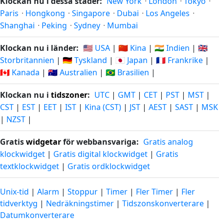
Klockan nu i dessa städer:
New York
·
London
·
Tokyo
·
Paris
·
Hongkong
·
Singapore
·
Dubai
·
Los Angeles
·
Shanghai
·
Peking
·
Sydney
·
Mumbai
Klockan nu i länder:
🇺🇸 USA
|
🇨🇳 Kina
|
🇮🇳 Indien
|
🇬🇧
Storbritannien
|
🇩🇪 Tyskland
|
🇯🇵 Japan
|
🇫🇷 Frankrike
|
🇨🇦 Kanada
|
🇦🇺 Australien
|
🇧🇷 Brasilien
|
Klockan nu i
tidszoner
:
UTC
|
GMT
|
CET
|
PST
|
MST
|
CST
|
EST
|
EET
|
IST
|
Kina (CST)
|
JST
|
AEST
|
SAST
|
MSK
|
NZST
|
Gratis
widgetar
för webbansvariga:
Gratis analog
klockwidget
|
Gratis digital klockwidget
|
Gratis
textklockwidget
|
Gratis ordklockwidget
Unix-tid
|
Alarm
|
Stoppur
|
Timer
|
Fler Timer
|
Fler
tidverktyg
|
Nedräkningstimer
|
Tidszonskonverterare
|
Datumkonverterare