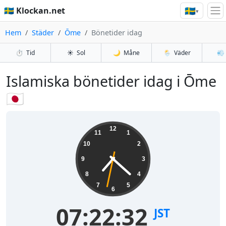
🇸🇪
🇸🇪 Klockan.net
▾
Hem
Städer
Ōme
Bönetider idag
⏱️
Tid
☀️
Sol
🌙
Måne
🌦️
Väder
💨
Islamiska bönetider idag i Ōme
🇯🇵
12
11
1
10
2
9
3
8
4
7
5
6
07:22:32
JST