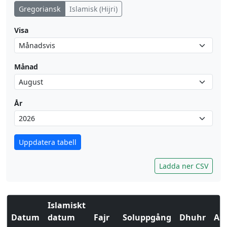
Gregoriansk
Islamisk (Hijri)
Visa
Månad
År
Uppdatera tabell
Ladda ner CSV
Islamiskt
Datum
datum
Fajr
Soluppgång
Dhuhr
Asr