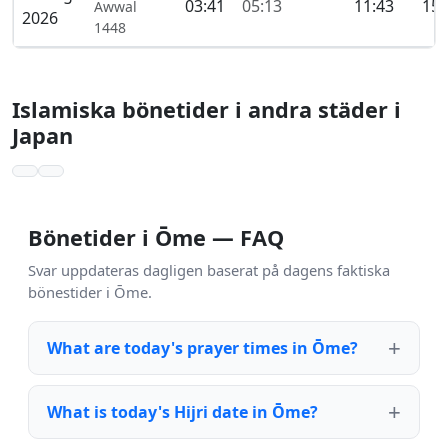
03:41
05:13
11:43
15:
Awwal
2026
1448
Islamiska bönetider i andra städer i
Japan
Bönetider i Ōme — FAQ
Svar uppdateras dagligen baserat på dagens faktiska
bönestider i Ōme.
What are today's prayer times in Ōme?
What is today's Hijri date in Ōme?