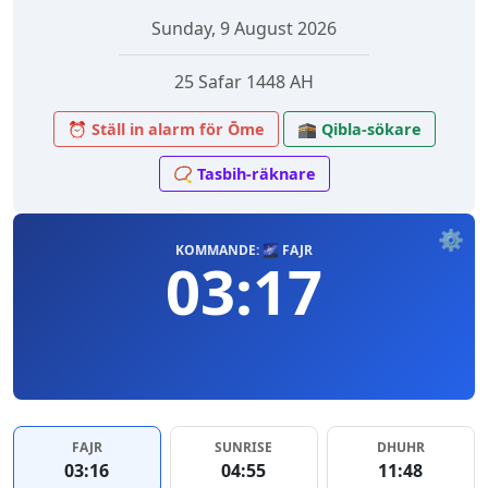
Sunday, 9 August 2026
25 Safar 1448 AH
⏰ Ställ in alarm för Ōme
🕋 Qibla-sökare
📿 Tasbih-räknare
⚙️
KOMMANDE: 🌌 FAJR
03:17
FAJR
SUNRISE
DHUHR
03:16
04:55
11:48