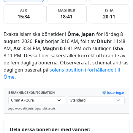
ASR
MAGHRIB
ISHA
15:34
18:41
20:11
Exakta islamiska bönetider i
Ōme, Japan
för lördag 8
augusti 2026:
Fajr
börjar 3:16 AM, följt av
Dhuhr
11:48
AM,
Asr
3:34 PM,
Maghrib
6:41 PM och slutligen
Isha
8:11 PM. Dessa tider säkerställer korrekt utförande av
de fem dagliga bönerna. Observera att schemat ändras
dagligen baserat på
solens position i förhållande till
Ōme
.
⚙️ Justeringar
BERÄKNINGSKONFIGURATION
Inga manuella justeringar tillämpade
Leaflet
Dela dessa bönetider med vänner: