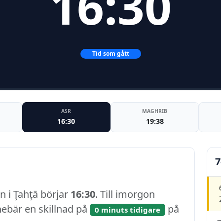
16:30
Tid som gått
ASR
MAGHRIB
16:30
19:38
7
n i Ţahţā börjar
16:30
. Till imorgon
nnebär en skillnad på
på
0 minuts tidigare