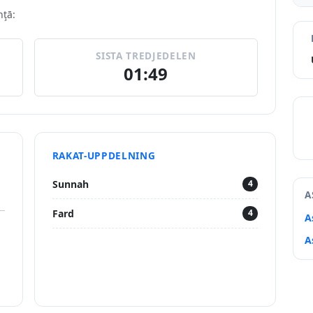
hţā:
SISTA TREDJEDELEN
01:49
RAKAT-UPPDELNING
Sunnah
4
A
Fard
4
A
A