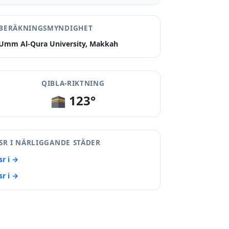
BERÄKNINGSMYNDIGHET
Umm Al-Qura University, Makkah
QIBLA-RIKTNING
🕋 123°
SR I NÄRLIGGANDE STÄDER
sr i →
sr i →