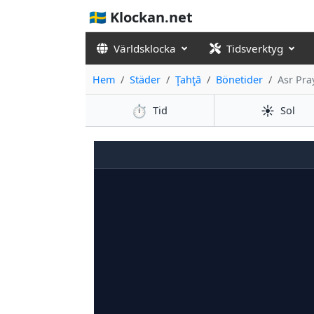
🇸🇪 Klockan.net
Världsklocka
Tidsverktyg
Hem
Städer
Ţahţā
Bönetider
Asr Pra
⏱️
☀️
Tid
Sol