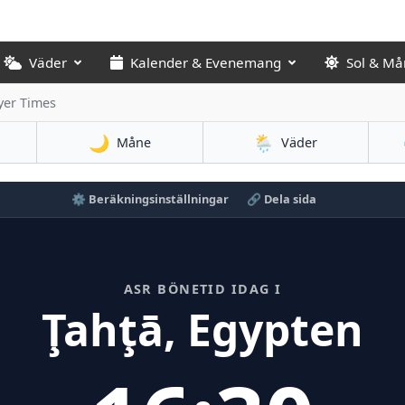
Väder
Kalender & Evenemang
Sol & Må
yer Times
🌙
🌦️
Måne
Väder
⚙️ Beräkningsinställningar
🔗 Dela sida
ASR BÖNETID IDAG I
Ţahţā, Egypten