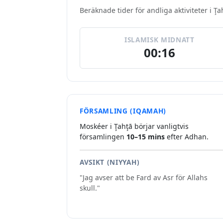
Beräknade tider för andliga aktiviteter i Ţa
ISLAMISK MIDNATT
00:16
FÖRSAMLING (IQAMAH)
Moskéer i Ţahţā börjar vanligtvis
församlingen
10–15 mins
efter Adhan.
AVSIKT (NIYYAH)
"Jag avser att be Fard av Asr för Allahs
skull."