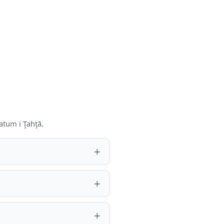
atum i Ţahţā.