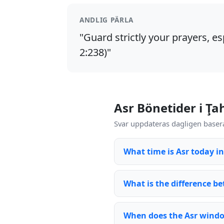
ANDLIG PÄRLA
"Guard strictly your prayers, es
2:238)"
Asr Bönetider i Ţa
Svar uppdateras dagligen basera
What time is Asr today i
What is the difference be
When does the Asr wind