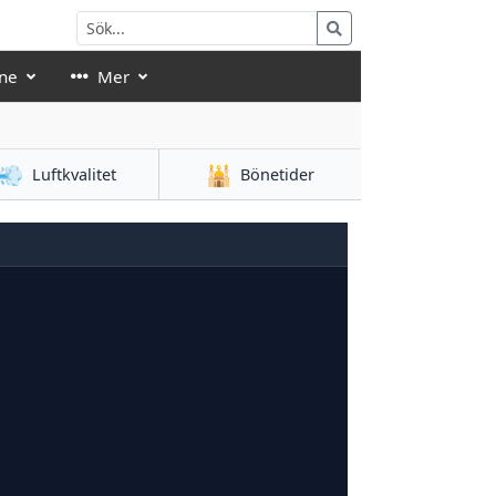
ne
Mer
💨
🕌
Luftkvalitet
Bönetider