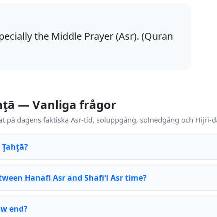
pecially the Middle Prayer (Asr). (Quran
hţā — Vanliga frågor
t på dagens faktiska Asr-tid, soluppgång, solnedgång och Hijri-d
n Ţahţā?
tween Hanafi Asr and Shafi'i Asr time?
ow end?