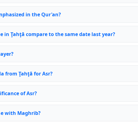
emphasized in the Qur'an?
e in Ţahţā compare to the same date last year?
rayer?
la from Ţahţā for Asr?
ificance of Asr?
ne with Maghrib?