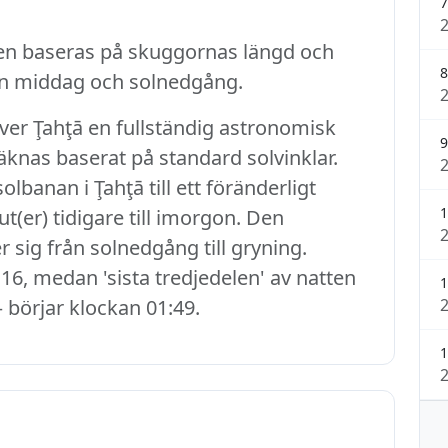
7
en baseras på skuggornas längd och
8
an middag och solnedgång.
ever Ţahţā en fullständig astronomisk
9
räknas baserat på standard solvinklar.
banan i Ţahţā till ett föränderligt
1
t(er) tidigare till imorgon. Den
r sig från solnedgång till gryning.
16, medan 'sista tredjedelen' av natten
1
– börjar klockan 01:49.
1