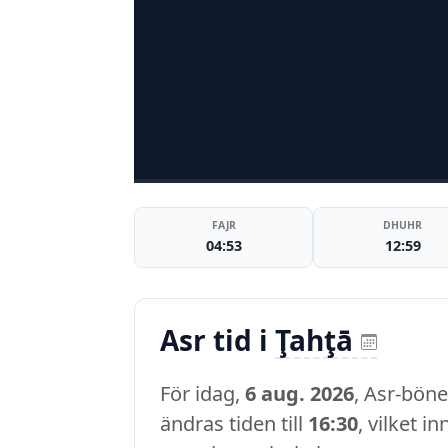
FAJR
DHUHR
04:53
12:59
Asr tid i
Ţahţā
För idag,
6 aug. 2026
, Asr-böne
ändras tiden till
16:30
, vilket i