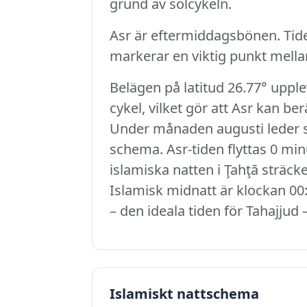
grund av solcykeln.
Asr är eftermiddagsbönen. Tid
markerar en viktig punkt mell
Belägen på latitud 26.77° uppl
cykel, vilket gör att Asr kan be
Under månaden augusti leder sol
schema. Asr-tiden flyttas 0 minu
islamiska natten i Ţahţā sträcke
Islamisk midnatt är klockan 00:
– den ideala tiden för Tahajjud 
Islamiskt nattschema