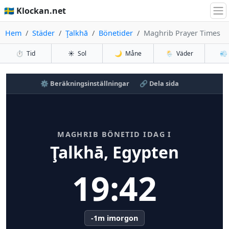
🇸🇪 Klockan.net
Hem
Städer
Ţalkhā
Bönetider
Maghrib Prayer Times
⏱️
Tid
☀️
Sol
🌙
Måne
🌦️
Väder
💨
⚙️ Beräkningsinställningar
🔗 Dela sida
MAGHRIB BÖNETID IDAG I
Ţalkhā, Egypten
19:42
-1m imorgon