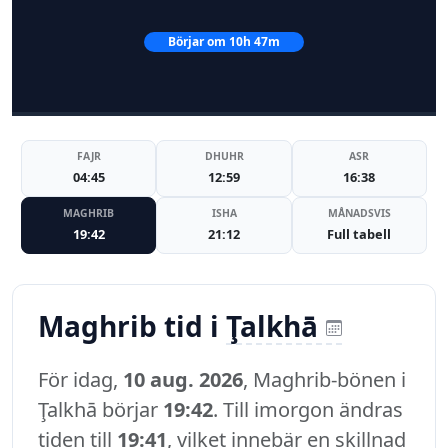
Börjar om 10h 47m
FAJR
DHUHR
ASR
04:45
12:59
16:38
MAGHRIB
ISHA
MÅNADSVIS
19:42
21:12
Full tabell
Maghrib tid i
Ţalkhā
För idag,
10 aug. 2026
, Maghrib-bönen i
Ţalkhā börjar
19:42
. Till imorgon ändras
tiden till
19:41
, vilket innebär en skillnad