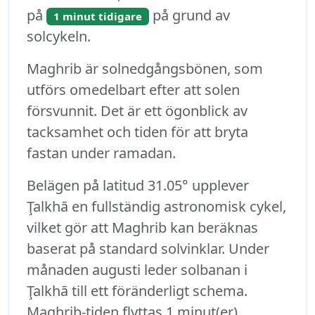
på
på grund av
1 minut tidigare
solcykeln.
Maghrib är solnedgångsbönen, som
utförs omedelbart efter att solen
försvunnit. Det är ett ögonblick av
tacksamhet och tiden för att bryta
fastan under ramadan.
Belägen på latitud 31.05° upplever
Ţalkhā en fullständig astronomisk cykel,
vilket gör att Maghrib kan beräknas
baserat på standard solvinklar. Under
månaden augusti leder solbanan i
Ţalkhā till ett föränderligt schema.
Maghrib-tiden flyttas 1 minut(er)