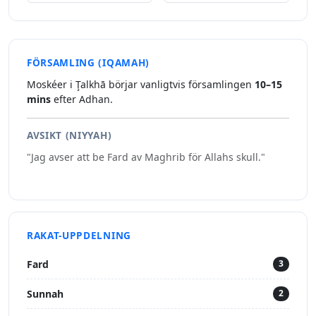
FÖRSAMLING (IQAMAH)
Moskéer i Ţalkhā börjar vanligtvis församlingen
10–15
mins
efter Adhan.
AVSIKT (NIYYAH)
"Jag avser att be Fard av Maghrib för Allahs skull."
RAKAT-UPPDELNING
Fard
3
Sunnah
2