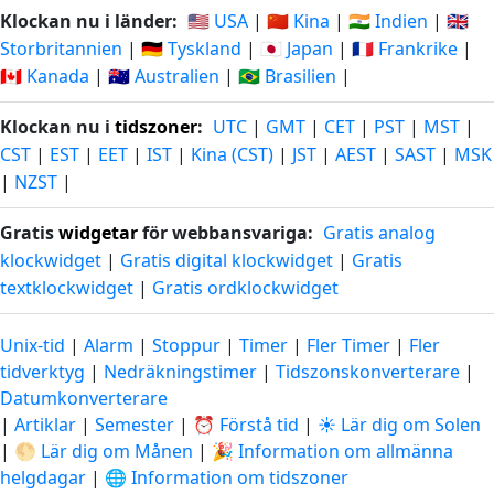
Klockan nu i länder:
🇺🇸 USA
|
🇨🇳 Kina
|
🇮🇳 Indien
|
🇬🇧
Storbritannien
|
🇩🇪 Tyskland
|
🇯🇵 Japan
|
🇫🇷 Frankrike
|
🇨🇦 Kanada
|
🇦🇺 Australien
|
🇧🇷 Brasilien
|
Klockan nu i
tidszoner
:
UTC
|
GMT
|
CET
|
PST
|
MST
|
CST
|
EST
|
EET
|
IST
|
Kina (CST)
|
JST
|
AEST
|
SAST
|
MSK
|
NZST
|
Gratis
widgetar
för webbansvariga:
Gratis analog
klockwidget
|
Gratis digital klockwidget
|
Gratis
textklockwidget
|
Gratis ordklockwidget
Unix-tid
|
Alarm
|
Stoppur
|
Timer
|
Fler Timer
|
Fler
tidverktyg
|
Nedräkningstimer
|
Tidszonskonverterare
|
Datumkonverterare
|
Artiklar
|
Semester
|
⏰ Förstå tid
|
☀️ Lär dig om Solen
|
🌕 Lär dig om Månen
|
🎉 Information om allmänna
helgdagar
|
🌐 Information om tidszoner