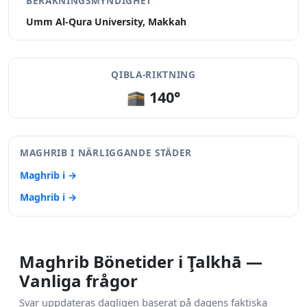
BERÄKNINGSMYNDIGHET
Umm Al-Qura University, Makkah
QIBLA-RIKTNING
🕋 140°
MAGHRIB I NÄRLIGGANDE STÄDER
Maghrib i →
Maghrib i →
Maghrib Bönetider i Ţalkhā —
Vanliga frågor
Svar uppdateras dagligen baserat på dagens faktiska