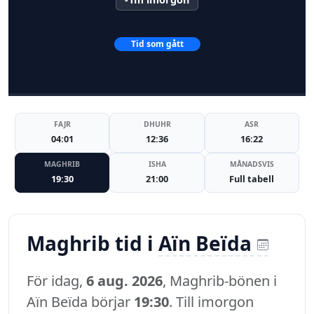
Tid som gått
FAJR
DHUHR
ASR
04:01
12:36
16:22
MAGHRIB
ISHA
MÅNADSVIS
19:30
21:00
Full tabell
Maghrib tid i
Aïn Beïda
För idag,
6 aug. 2026
, Maghrib-bönen i
Aïn Beïda börjar
19:30
. Till imorgon