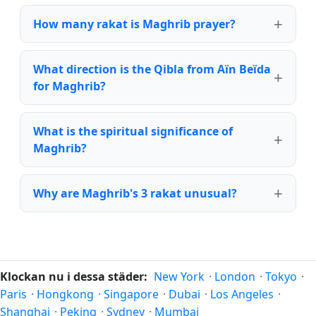
How many rakat is Maghrib prayer?
What direction is the Qibla from Aïn Beïda
for Maghrib?
What is the spiritual significance of
Maghrib?
Why are Maghrib's 3 rakat unusual?
Klockan nu i dessa städer:
New York
·
London
·
Tokyo
·
Paris
·
Hongkong
·
Singapore
·
Dubai
·
Los Angeles
·
Shanghai
·
Peking
·
Sydney
·
Mumbai