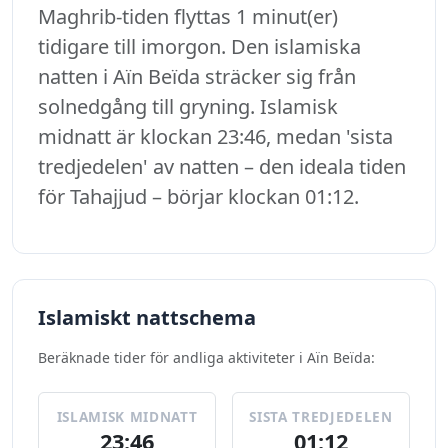
Maghrib-tiden flyttas 1 minut(er)
tidigare till imorgon. Den islamiska
natten i Aïn Beïda sträcker sig från
solnedgång till gryning. Islamisk
midnatt är klockan 23:46, medan 'sista
tredjedelen' av natten – den ideala tiden
för Tahajjud – börjar klockan 01:12.
Islamiskt nattschema
Beräknade tider för andliga aktiviteter i Aïn Beïda:
ISLAMISK MIDNATT
SISTA TREDJEDELEN
23:46
01:12