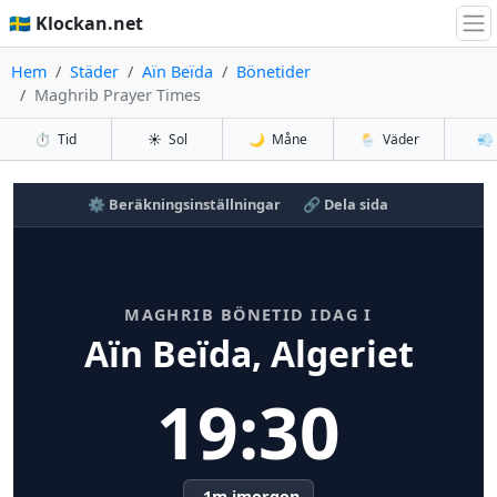
🇸🇪 Klockan.net
Hem
Städer
Aïn Beïda
Bönetider
Maghrib Prayer Times
⏱️
Tid
☀️
Sol
🌙
Måne
🌦️
Väder
💨
⚙️ Beräkningsinställningar
🔗 Dela sida
MAGHRIB BÖNETID IDAG I
Aïn Beïda, Algeriet
19:30
-1m imorgon