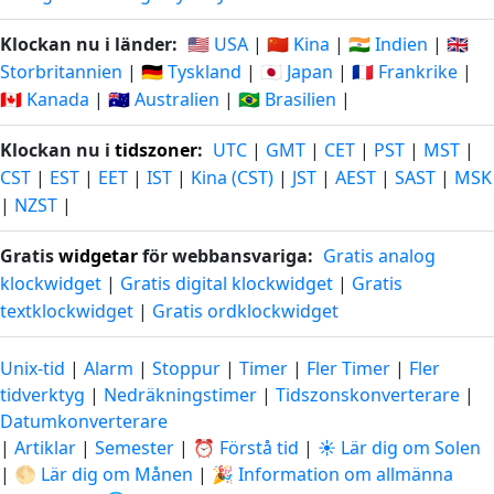
Klockan nu i länder:
🇺🇸 USA
|
🇨🇳 Kina
|
🇮🇳 Indien
|
🇬🇧
Storbritannien
|
🇩🇪 Tyskland
|
🇯🇵 Japan
|
🇫🇷 Frankrike
|
🇨🇦 Kanada
|
🇦🇺 Australien
|
🇧🇷 Brasilien
|
Klockan nu i
tidszoner
:
UTC
|
GMT
|
CET
|
PST
|
MST
|
CST
|
EST
|
EET
|
IST
|
Kina (CST)
|
JST
|
AEST
|
SAST
|
MSK
|
NZST
|
Gratis
widgetar
för webbansvariga:
Gratis analog
klockwidget
|
Gratis digital klockwidget
|
Gratis
textklockwidget
|
Gratis ordklockwidget
Unix-tid
|
Alarm
|
Stoppur
|
Timer
|
Fler Timer
|
Fler
tidverktyg
|
Nedräkningstimer
|
Tidszonskonverterare
|
Datumkonverterare
|
Artiklar
|
Semester
|
⏰ Förstå tid
|
☀️ Lär dig om Solen
|
🌕 Lär dig om Månen
|
🎉 Information om allmänna