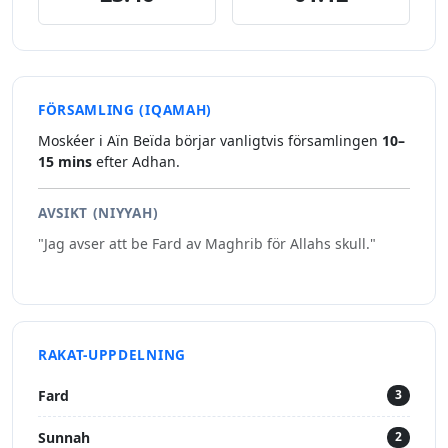
FÖRSAMLING (IQAMAH)
Moskéer i Aïn Beïda börjar vanligtvis församlingen
10–
15 mins
efter Adhan.
AVSIKT (NIYYAH)
"Jag avser att be Fard av Maghrib för Allahs skull."
RAKAT-UPPDELNING
Fard
3
Sunnah
2