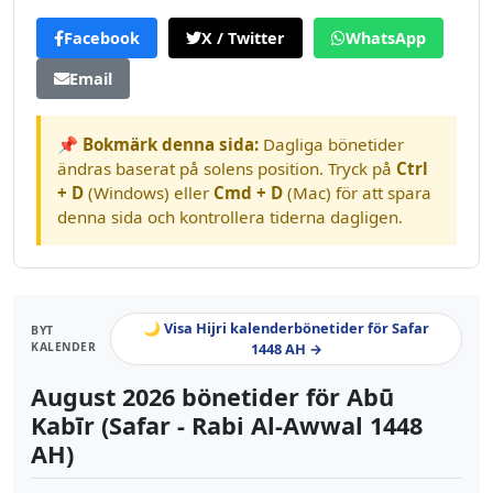
Facebook
X / Twitter
WhatsApp
Email
📌 Bokmärk denna sida:
Dagliga bönetider
ändras baserat på solens position. Tryck på
Ctrl
+ D
(Windows) eller
Cmd + D
(Mac) för att spara
denna sida och kontrollera tiderna dagligen.
🌙 Visa Hijri kalenderbönetider för Safar
BYT
KALENDER
1448 AH →
August 2026 bönetider för Abū
Kabīr (Safar - Rabi Al-Awwal 1448
AH)