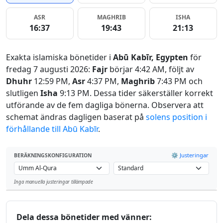
ASR
MAGHRIB
ISHA
16:37
19:43
21:13
Exakta islamiska bönetider i
Abū Kabīr, Egypten
för
fredag 7 augusti 2026:
Fajr
börjar 4:42 AM, följt av
Dhuhr
12:59 PM,
Asr
4:37 PM,
Maghrib
7:43 PM och
slutligen
Isha
9:13 PM. Dessa tider säkerställer korrekt
utförande av de fem dagliga bönerna. Observera att
schemat ändras dagligen baserat på
solens position i
förhållande till Abū Kabīr
.
⚙️ Justeringar
BERÄKNINGSKONFIGURATION
Inga manuella justeringar tillämpade
Leaflet
Dela dessa bönetider med vänner: