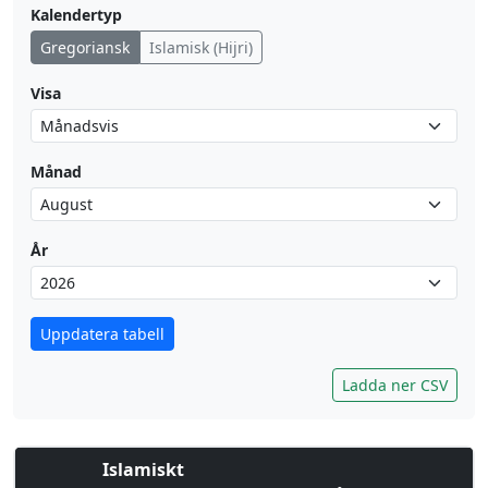
Kalendertyp
Gregoriansk
Islamisk (Hijri)
Visa
Månad
År
Uppdatera tabell
Ladda ner CSV
Islamiskt