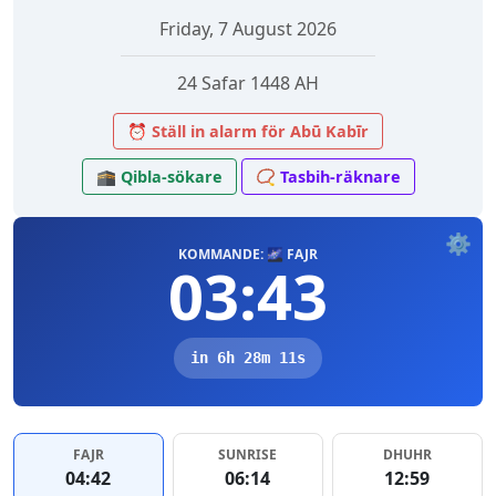
Friday, 7 August 2026
24 Safar 1448 AH
⏰ Ställ in alarm för Abū Kabīr
🕋 Qibla-sökare
📿 Tasbih-räknare
⚙️
KOMMANDE: 🌌 FAJR
03:43
in 6h 28m 11s
FAJR
SUNRISE
DHUHR
04:42
06:14
12:59