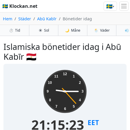
🇸🇪
🇸🇪 Klockan.net
▾
Hem
Städer
Abū Kabīr
Bönetider idag
⏱️
Tid
☀️
Sol
🌙
Måne
🌦️
Väder
💨
Islamiska bönetider idag i Abū
Kabīr 🇪🇬
12
11
1
10
2
9
3
8
4
7
5
6
21:15:23
EET