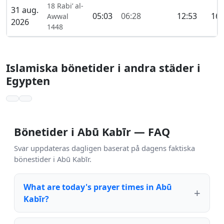
18 Rabi’ al-
31 aug.
05:03
06:28
12:53
16:
Awwal
2026
1448
Islamiska bönetider i andra städer i
Egypten
Bönetider i Abū Kabīr — FAQ
Svar uppdateras dagligen baserat på dagens faktiska
bönestider i Abū Kabīr.
What are today's prayer times in Abū
Kabīr?