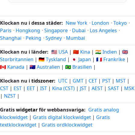
Klockan nu i dessa städer:
New York
·
London
·
Tokyo
·
Paris
·
Hongkong
·
Singapore
·
Dubai
·
Los Angeles
·
Shanghai
·
Peking
·
Sydney
·
Mumbai
Klockan nu i länder:
🇺🇸 USA
|
🇨🇳 Kina
|
🇮🇳 Indien
|
🇬🇧
Storbritannien
|
🇩🇪 Tyskland
|
🇯🇵 Japan
|
🇫🇷 Frankrike
|
🇨🇦 Kanada
|
🇦🇺 Australien
|
🇧🇷 Brasilien
|
Klockan nu i
tidszoner
:
UTC
|
GMT
|
CET
|
PST
|
MST
|
CST
|
EST
|
EET
|
IST
|
Kina (CST)
|
JST
|
AEST
|
SAST
|
MSK
|
NZST
|
Gratis
widgetar
för webbansvariga:
Gratis analog
klockwidget
|
Gratis digital klockwidget
|
Gratis
textklockwidget
|
Gratis ordklockwidget