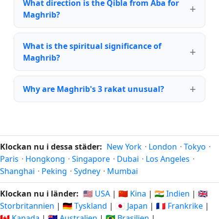
What direction is the Qibla from Aba for
Maghrib?
What is the spiritual significance of
Maghrib?
Why are Maghrib's 3 rakat unusual?
Klockan nu i dessa städer:
New York
·
London
·
Tokyo
·
Paris
·
Hongkong
·
Singapore
·
Dubai
·
Los Angeles
·
Shanghai
·
Peking
·
Sydney
·
Mumbai
Klockan nu i länder:
🇺🇸 USA
|
🇨🇳 Kina
|
🇮🇳 Indien
|
🇬🇧
Storbritannien
|
🇩🇪 Tyskland
|
🇯🇵 Japan
|
🇫🇷 Frankrike
|
🇨🇦 Kanada
|
🇦🇺 Australien
|
🇧🇷 Brasilien
|