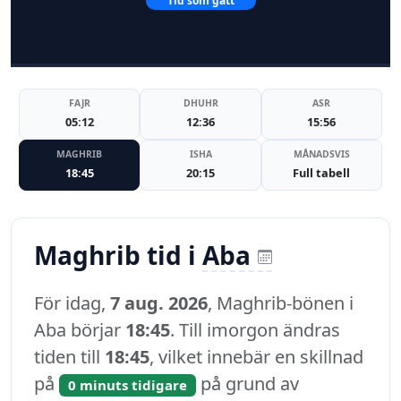
Tid som gått
FAJR
DHUHR
ASR
05:12
12:36
15:56
MAGHRIB
ISHA
MÅNADSVIS
18:45
20:15
Full tabell
Maghrib tid i
Aba
För idag,
7 aug. 2026
, Maghrib-bönen i
Aba börjar
18:45
. Till imorgon ändras
tiden till
18:45
, vilket innebär en skillnad
på
på grund av
0 minuts tidigare