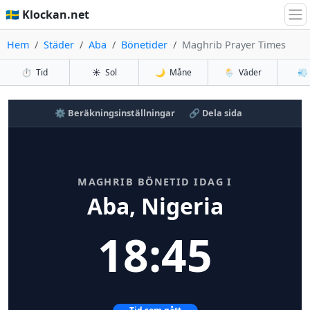
🇸🇪 Klockan.net
Hem
Städer
Aba
Bönetider
Maghrib Prayer Times
⏱️
Tid
☀️
Sol
🌙
Måne
🌦️
Väder
💨
⚙️ Beräkningsinställningar
🔗 Dela sida
MAGHRIB BÖNETID IDAG I
Aba, Nigeria
18:45