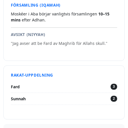
FÖRSAMLING (IQAMAH)
Moskéer i Aba börjar vanligtvis församlingen
10–15
mins
efter Adhan.
AVSIKT (NIYYAH)
"Jag avser att be Fard av Maghrib för Allahs skull."
RAKAT-UPPDELNING
Fard
3
Sunnah
2