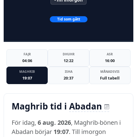
Tid som gått
FAJR
DHUHR
ASR
04:06
12:22
16:00
MAGHRIB
ISHA
MÅNADSVIS
19:07
20:37
Full tabell
Maghrib tid i
Abadan
För idag,
6 aug. 2026
, Maghrib-bönen i
Abadan börjar
19:07
. Till imorgon