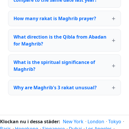
compare to the same date last year?
How many rakat is Maghrib prayer?
What direction is the Qibla from Abadan
for Maghrib?
What is the spiritual significance of
Maghrib?
Why are Maghrib's 3 rakat unusual?
Klockan nu i dessa städer:
New York
·
London
·
Tokyo
·
Paris
·
Hongkong
·
Singapore
·
Dubai
·
Los Angeles
·