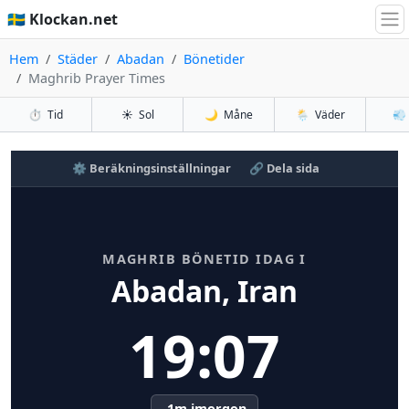
🇸🇪 Klockan.net
Hem
Städer
Abadan
Bönetider
Maghrib Prayer Times
⏱️
Tid
☀️
Sol
🌙
Måne
🌦️
Väder
💨
⚙️ Beräkningsinställningar
🔗 Dela sida
MAGHRIB BÖNETID IDAG I
Abadan, Iran
19:07
-1m imorgon