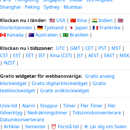
Shanghai
·
Peking
·
Sydney
·
Mumbai
Klockan nu i länder:
🇺🇸 USA
|
🇨🇳 Kina
|
🇮🇳 Indien
|
🇬🇧
Storbritannien
|
🇩🇪 Tyskland
|
🇯🇵 Japan
|
🇫🇷 Frankrike
|
🇨🇦 Kanada
|
🇦🇺 Australien
|
🇧🇷 Brasilien
|
Klockan nu i
tidszoner
:
UTC
|
GMT
|
CET
|
PST
|
MST
|
CST
|
EST
|
EET
|
IST
|
Kina (CST)
|
JST
|
AEST
|
SAST
|
MSK
|
NZST
|
Gratis
widgetar
för webbansvariga:
Gratis analog
klockwidget
|
Gratis digital klockwidget
|
Gratis
textklockwidget
|
Gratis ordklockwidget
Unix-tid
|
Alarm
|
Stoppur
|
Timer
|
Fler Timer
|
Fler
tidverktyg
|
Nedräkningstimer
|
Tidszonskonverterare
|
Datumkonverterare
|
Artiklar
|
Semester
|
⏰ Förstå tid
|
☀️ Lär dig om Solen