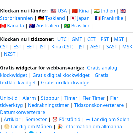
Klockan nu i länder:
🇺🇸 USA
|
🇨🇳 Kina
|
🇮🇳 Indien
|
🇬🇧
Storbritannien
|
🇩🇪 Tyskland
|
🇯🇵 Japan
|
🇫🇷 Frankrike
|
🇨🇦 Kanada
|
🇦🇺 Australien
|
🇧🇷 Brasilien
|
Klockan nu i
tidszoner
:
UTC
|
GMT
|
CET
|
PST
|
MST
|
CST
|
EST
|
EET
|
IST
|
Kina (CST)
|
JST
|
AEST
|
SAST
|
MSK
|
NZST
|
Gratis
widgetar
för webbansvariga:
Gratis analog
klockwidget
|
Gratis digital klockwidget
|
Gratis
textklockwidget
|
Gratis ordklockwidget
Unix-tid
|
Alarm
|
Stoppur
|
Timer
|
Fler Timer
|
Fler
tidverktyg
|
Nedräkningstimer
|
Tidszonskonverterare
|
Datumkonverterare
|
Artiklar
|
Semester
|
⏰ Förstå tid
|
☀️ Lär dig om Solen
|
🌕 Lär dig om Månen
|
🎉 Information om allmänna