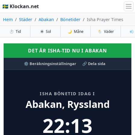
🇸🇪 Klockan.net
Hem
Städer
Abakan
Bönetider
Isha Prayer Times
⏱️
Tid
☀️
Sol
🌙
Måne
🌦️
Väder
💨
DET ÄR ISHA-TID NU I ABAKAN
⚙️ Beräkningsinställningar
🔗 Dela sida
ISHA BÖNETID IDAG I
Abakan, Ryssland
22:13