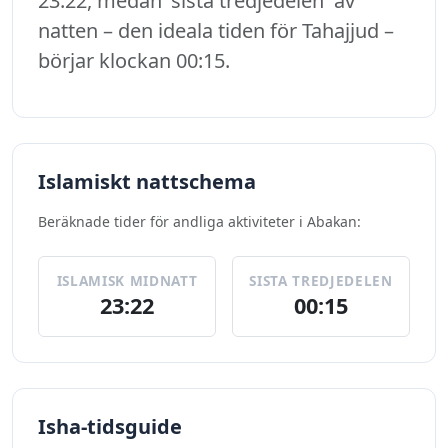
23:22, medan 'sista tredjedelen' av
natten – den ideala tiden för Tahajjud –
börjar klockan 00:15.
Islamiskt nattschema
Beräknade tider för andliga aktiviteter i Abakan:
ISLAMISK MIDNATT
SISTA TREDJEDELEN
23:22
00:15
Isha-tidsguide