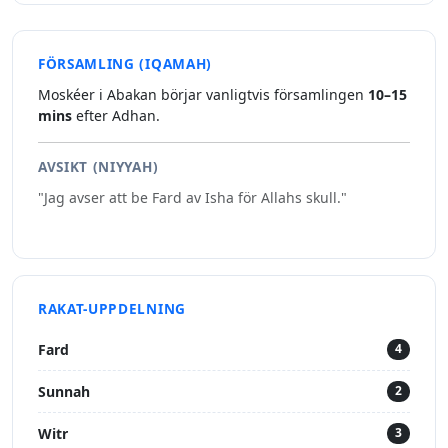
FÖRSAMLING (IQAMAH)
Moskéer i Abakan börjar vanligtvis församlingen
10–15
mins
efter Adhan.
AVSIKT (NIYYAH)
"Jag avser att be Fard av Isha för Allahs skull."
RAKAT-UPPDELNING
Fard
4
Sunnah
2
Witr
3