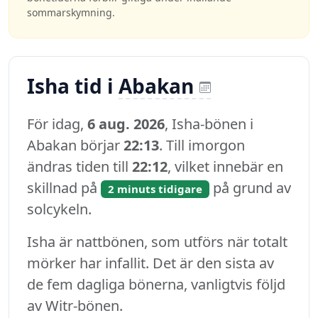
sommarskymning.
Isha tid i
Abakan
För idag,
6 aug. 2026
, Isha-bönen i
Abakan börjar
22:13
. Till imorgon
ändras tiden till
22:12
, vilket innebär en
skillnad på
på grund av
2 minuts tidigare
solcykeln.
Isha är nattbönen, som utförs när totalt
mörker har infallit. Det är den sista av
de fem dagliga bönerna, vanligtvis följd
av Witr-bönen.