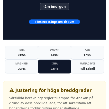
-2m imorgon
Fönstret stängs om 1h 39m
FAJR
DHUHR
ASR
01:54
13:00
17:09
MAGHRIB
ISHA
MÅNADSVIS
20:43
22:13
Full tabell
⚠️ Justering för höga breddgrader
Särskilda beräkningsregler tillämpas för Abakan på
grund av dess nordliga läge, för att säkerställa att
bönetiderna förblir giltiga under ihållande