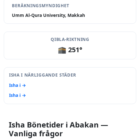
BERÄKNINGSMYNDIGHET
Umm Al-Qura University, Makkah
QIBLA-RIKTNING
🕋 251°
ISHA I NÄRLIGGANDE STÄDER
Isha i →
Isha i →
Isha Bönetider i Abakan —
Vanliga frågor