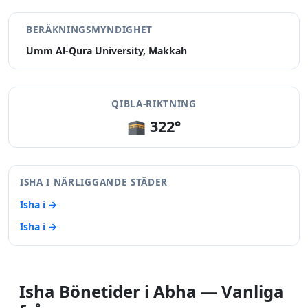
BERÄKNINGSMYNDIGHET
Umm Al-Qura University, Makkah
QIBLA-RIKTNING
🕋 322°
ISHA I NÄRLIGGANDE STÄDER
Isha i →
Isha i →
Isha Bönetider i Abha — Vanliga