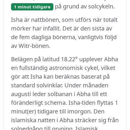
på grund av solcykeln.
1 minut tidigare
Isha är nattbönen, som utförs när totalt
mörker har infallit. Det är den sista av
de fem dagliga bönerna, vanligtvis följd
av Witr-bönen.
Belägen på latitud 18.22° upplever Abha
en fullständig astronomisk cykel, vilket
gör att Isha kan beräknas baserat på
standard solvinklar. Under månaden
augusti leder solbanan i Abha till ett
föränderligt schema. Isha-tiden flyttas 1
minut(er) tidigare till imorgon. Den
islamiska natten i Abha sträcker sig från
solnedgång till gryning. Islamisk