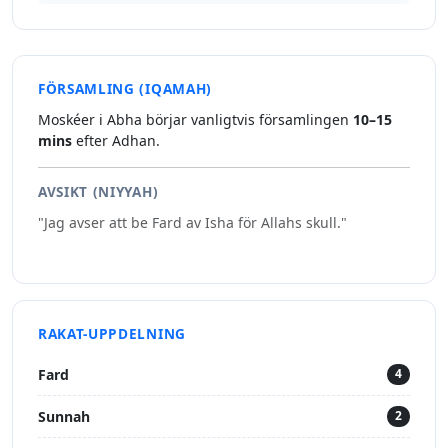
FÖRSAMLING (IQAMAH)
Moskéer i Abha börjar vanligtvis församlingen
10–15
mins
efter Adhan.
AVSIKT (NIYYAH)
"Jag avser att be Fard av Isha för Allahs skull."
RAKAT-UPPDELNING
Fard
4
Sunnah
2