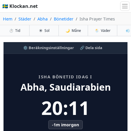
🇸🇪 Klockan.net
Hem
Städer
Abha
Bönetider
Isha Prayer Times
⏱️
Tid
☀️
Sol
🌙
Måne
🌦️
Väder
💨
⚙️ Beräkningsinställningar
🔗 Dela sida
ISHA BÖNETID IDAG I
Abha, Saudiarabien
20:11
-1m imorgon