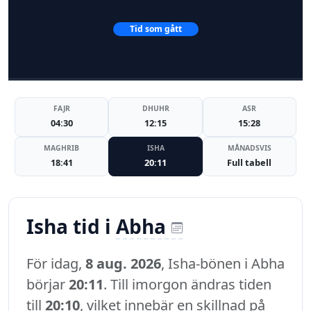
Tid som gått
FAJR
DHUHR
ASR
04:30
12:15
15:28
MAGHRIB
ISHA
MÅNADSVIS
18:41
20:11
Full tabell
Isha tid i
Abha
För idag,
8 aug. 2026
, Isha-bönen i Abha
börjar
20:11
. Till imorgon ändras tiden
till
20:10
, vilket innebär en skillnad på