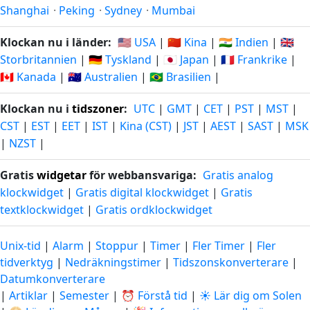
Shanghai
·
Peking
·
Sydney
·
Mumbai
Klockan nu i länder:
🇺🇸 USA
|
🇨🇳 Kina
|
🇮🇳 Indien
|
🇬🇧
Storbritannien
|
🇩🇪 Tyskland
|
🇯🇵 Japan
|
🇫🇷 Frankrike
|
🇨🇦 Kanada
|
🇦🇺 Australien
|
🇧🇷 Brasilien
|
Klockan nu i
tidszoner
:
UTC
|
GMT
|
CET
|
PST
|
MST
|
CST
|
EST
|
EET
|
IST
|
Kina (CST)
|
JST
|
AEST
|
SAST
|
MSK
|
NZST
|
Gratis
widgetar
för webbansvariga:
Gratis analog
klockwidget
|
Gratis digital klockwidget
|
Gratis
textklockwidget
|
Gratis ordklockwidget
Unix-tid
|
Alarm
|
Stoppur
|
Timer
|
Fler Timer
|
Fler
tidverktyg
|
Nedräkningstimer
|
Tidszonskonverterare
|
Datumkonverterare
|
Artiklar
|
Semester
|
⏰ Förstå tid
|
☀️ Lär dig om Solen