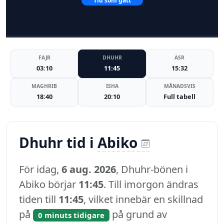
Tid som gått
FAJR
DHUHR
ASR
03:10
11:45
15:32
MAGHRIB
ISHA
MÅNADSVIS
18:40
20:10
Full tabell
Dhuhr tid i
Abiko
För idag,
6 aug. 2026
, Dhuhr-bönen i
Abiko börjar
11:45
. Till imorgon ändras
tiden till
11:45
, vilket innebär en skillnad
på
på grund av
0 minuts tidigare