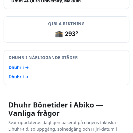
Umm Al-Qura University, Makkah
QIBLA-RIKTNING
🕋 293°
DHUHR I NÄRLIGGANDE STÄDER
Dhuhr i →
Dhuhr i →
Dhuhr Bönetider i Abiko —
Vanliga frågor
Svar uppdateras dagligen baserat på dagens faktiska
Dhuhr-tid, soluppgång, solnedgång och Hijri-datum i