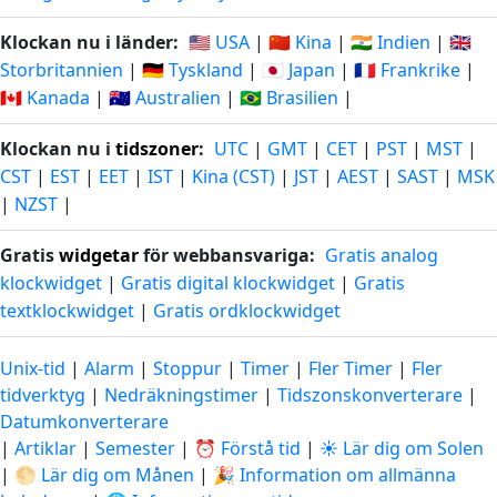
Klockan nu i länder:
🇺🇸 USA
|
🇨🇳 Kina
|
🇮🇳 Indien
|
🇬🇧
Storbritannien
|
🇩🇪 Tyskland
|
🇯🇵 Japan
|
🇫🇷 Frankrike
|
🇨🇦 Kanada
|
🇦🇺 Australien
|
🇧🇷 Brasilien
|
Klockan nu i
tidszoner
:
UTC
|
GMT
|
CET
|
PST
|
MST
|
CST
|
EST
|
EET
|
IST
|
Kina (CST)
|
JST
|
AEST
|
SAST
|
MSK
|
NZST
|
Gratis
widgetar
för webbansvariga:
Gratis analog
klockwidget
|
Gratis digital klockwidget
|
Gratis
textklockwidget
|
Gratis ordklockwidget
Unix-tid
|
Alarm
|
Stoppur
|
Timer
|
Fler Timer
|
Fler
tidverktyg
|
Nedräkningstimer
|
Tidszonskonverterare
|
Datumkonverterare
|
Artiklar
|
Semester
|
⏰ Förstå tid
|
☀️ Lär dig om Solen
|
🌕 Lär dig om Månen
|
🎉 Information om allmänna