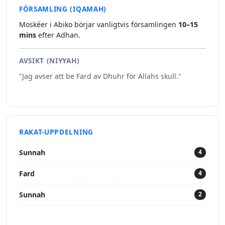
FÖRSAMLING (IQAMAH)
Moskéer i Abiko börjar vanligtvis församlingen
10–15
mins
efter Adhan.
AVSIKT (NIYYAH)
"Jag avser att be Fard av Dhuhr för Allahs skull."
RAKAT-UPPDELNING
Sunnah
4
Fard
4
Sunnah
2