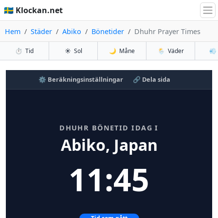
🇸🇪 Klockan.net
Hem
Städer
Abiko
Bönetider
Dhuhr Prayer Times
⏱️
Tid
☀️
Sol
🌙
Måne
🌦️
Väder
💨
⚙️ Beräkningsinställningar
🔗 Dela sida
DHUHR BÖNETID IDAG I
Abiko, Japan
11:45