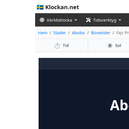
🇸🇪 Klockan.net
Världsklocka
Tidsverktyg
Hem
Städer
Abobo
Bönetider
Fajr P
⏱️
☀️
Tid
Sol
Ab