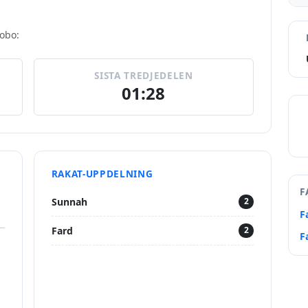
bobo:
SISTA TREDJEDELEN
01:28
RAKAT-UPPDELNING
F
Sunnah
2
F
Fard
2
F