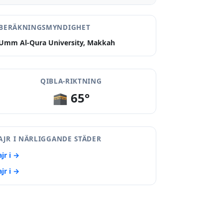
BERÄKNINGSMYNDIGHET
Umm Al-Qura University, Makkah
QIBLA-RIKTNING
🕋 65°
AJR I NÄRLIGGANDE STÄDER
ajr i →
ajr i →