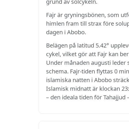
grund av solcykeln.
Fajr är gryningsbönen, som utfö
himlen fram till strax före sol
dagen i Abobo.
Belägen på latitud 5.42° upple
cykel, vilket gör att Fajr kan b
Under månaden augusti leder so
schema. Fajr-tiden flyttas 0 min
islamiska natten i Abobo sträck
Islamisk midnatt är klockan 23:
– den ideala tiden för Tahajjud 