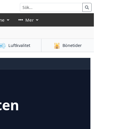
ne
Mer
💨
🕌
Luftkvalitet
Bönetider
ten